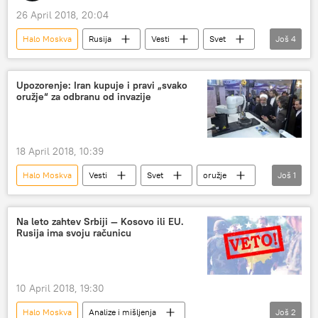
26 April 2018, 20:04
Halo Moskva
Rusija
Vesti
Svet
Još
4
Moskva
Slavenko Terzić
Ambasada Srbije u Moskvi
Upozorenje: Iran kupuje i pravi „svako
oružje“ za odbranu od invazije
Srbija u srcu mome
18 April 2018, 10:39
Halo Moskva
Vesti
Svet
oružje
Još
1
Rohani
Na leto zahtev Srbiji — Kosovo ili EU.
Rusija ima svoju računicu
10 April 2018, 19:30
Halo Moskva
Analize i mišljenja
Još
2