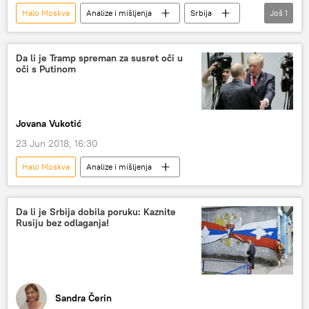
Halo Moskva
Analize i mišljenja
Srbija
Još
1
Region
Da li je Tramp spreman za susret oči u
oči s Putinom
Jovana Vukotić
23 Jun 2018, 16:30
Halo Moskva
Analize i mišljenja
Da li je Srbija dobila poruku: Kaznite
Rusiju bez odlaganja!
Sandra Čerin