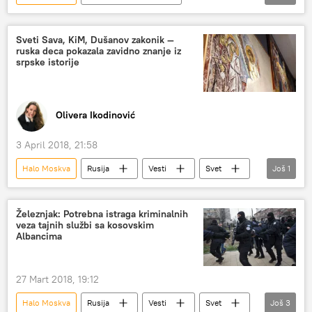
Komentari i Analitika
Srbija
Sveti Sava, KiM, Dušanov zakonik —
ruska deca pokazala zavidno znanje iz
srpske istorije
Olivera Ikodinović
3 April 2018, 21:58
Halo Moskva
Rusija
Vesti
Svet
Još
1
Društvo
Železnjak: Potrebna istraga kriminalnih
veza tajnih službi sa kosovskim
Albancima
27 Mart 2018, 19:12
Halo Moskva
Rusija
Vesti
Svet
Još
3