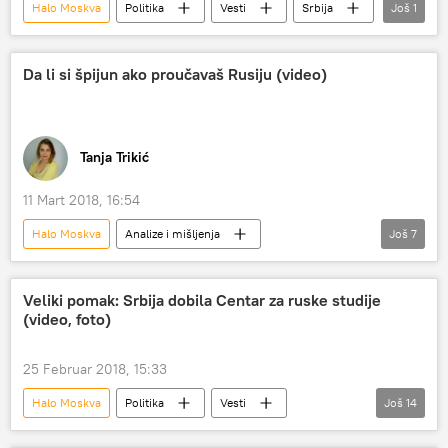
Halo Moskva
Politika
Vesti
Srbija
Još
1
Antonov
Da li si špijun ako proučavaš Rusiju (video)
Tanja Trikić
11 Mart 2018, 16:54
Halo Moskva
Analize i mišljenja
Još
7
Sputnjik intervju
Komentari i Analitika
Radio
Srbija
Siniša Atlagić
Veliki pomak: Srbija dobila Centar za ruske studije
(video, foto)
Fakultet političkih nauka
Centar za ruske studije
25 Februar 2018, 15:33
Halo Moskva
Politika
Vesti
Još
14
Srbija
Ivica Dačić