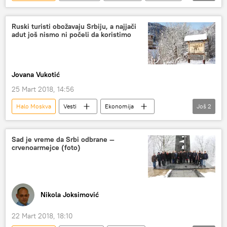
Srbija
Sergej Železnjak
Kosovo i Metohija (KiM)
Ruski turisti obožavaju Srbiju, a najjači
adut još nismo ni počeli da koristimo
Jovana Vukotić
25 Mart 2018, 14:56
Halo Moskva
Vesti
Ekonomija
Još
2
Srbija
sajam turizma
Sad je vreme da Srbi odbrane —
crvenoarmejce (foto)
Nikola Joksimović
22 Mart 2018, 18:10