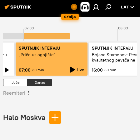
LAT
Srbija
07:00
08:00
SPUTNJIK INTERVJU
SPUTNJIK INTERVJU
adnu
„Priče uz ognjište“
Bojana Stamenov: Pesm
kvalitetnog pevača ne 
dugo da živi
live
07:00
16:00
30 min
30 min
Juče
Danas
Reemiteri
Halo Moskva