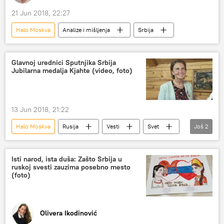
21 Jun 2018, 22:27
Halo Moskva
Analize i mišljenja
Srbija
Glavnoj urednici Sputnjika Srbija
Jubilarna medalja Kjahte (video, foto)
13 Jun 2018, 21:22
Halo Moskva
Rusija
Vesti
Svet
Još
2
Kjahta
Ljubinka Milinčić
Isti narod, ista duša: Zašto Srbija u
ruskoj svesti zauzima posebno mesto
(foto)
Olivera Ikodinović