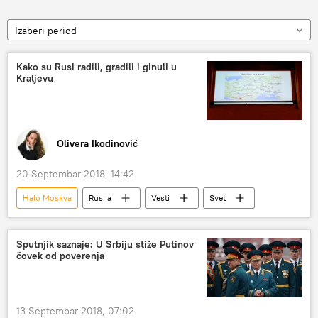
Izaberi period
Kako su Rusi radili, gradili i ginuli u
Kraljevu
Olivera Ikodinović
20 Septembar 2018, 14:42
Halo Moskva
Rusija
Vesti
Svet
Sputnjik saznaje: U Srbiju stiže Putinov
čovek od poverenja
13 Septembar 2018, 07:02