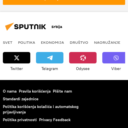
Srbija
SVET
POLITIKA
EKONOMIJA
DRUŠTVO
NAORUŽANJE
Twitter
Telegram
Odysee
Viber
O nama
Pravila korišćenja
Pišite nam
Standardi zajednice
Politika korišćenja kolačića i automatskog
prijavljivanja
Politika privatnosti
Privacy Feedback