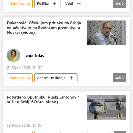
Halo Moskva
Politika
Vesti
Još
2
Beograd
Crvena armija
Đukanović: Očekujem pritiske da Srbija
ne učestvuje na Svetskom prvenstvu u
Moskvi (video)
Tanja Trikić
21 Mart 2018, 19:32
Halo Moskva
Analize i mišljenja
Još
6
Sputnjik intervju
Komentari i Analitika
Radio
Vladimir Đukanović
Potvrđeno Sputnjiku: Ruski „antonovi“
stižu u Srbiju! (foto, video)
Slobodan Erić
predsednički izbori u Rusiji
19 Mart 2018, 13:18