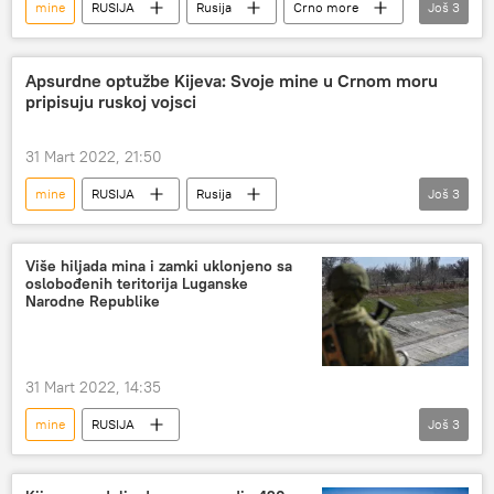
mine
RUSIJA
Rusija
Crno more
Još
3
Ukrajina
SAD
Specijalna operacija u Ukrajini
Apsurdne optužbe Kijeva: Svoje mine u Crnom moru
pripisuju ruskoj vojsci
31 Mart 2022, 21:50
mine
RUSIJA
Rusija
Još
3
Rusija – vojska i naoružanje
Vojska i naoružanje
Više hiljada mina i zamki uklonjeno sa
oslobođenih teritorija Luganske
Specijalna operacija u Ukrajini
Narodne Republike
31 Mart 2022, 14:35
mine
RUSIJA
Još
3
Specijalna operacija u Ukrajini
Rusija
Ukrajina
zamka