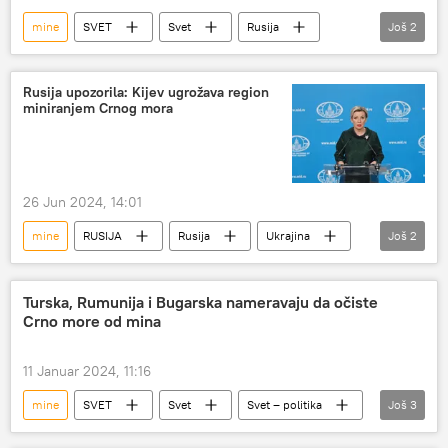
mine
SVET
Svet
Rusija
Još
2
Ukrajina
Džozef Bajden
Rusija upozorila: Kijev ugrožava region
miniranjem Crnog mora
26 Jun 2024, 14:01
mine
RUSIJA
Rusija
Ukrajina
Još
2
Crno more
Marija Zaharova
Turska, Rumunija i Bugarska nameravaju da očiste
Crno more od mina
11 Januar 2024, 11:16
mine
SVET
Svet
Svet – politika
Još
3
Crno more
Turska
Ukrajina