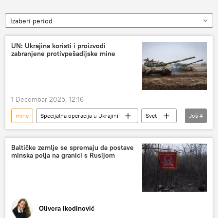
Izaberi period
UN: Ukrajina koristi i proizvodi
zabranjene protivpešadijske mine
1 Decembar 2025, 12:16
mine
Specijalna operacija u Ukrajini
Svet
Još
4
Specijalna vojna operacija u Ukrajini – vesti
UN
Ukrajina
protivpešadijske mine
Baltičke zemlje se spremaju da postave
minska polja na granici s Rusijom
Olivera Ikodinović