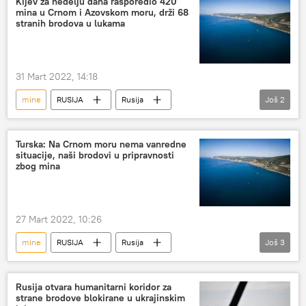
Kijev za nedelju dana rasporedio 420
mina u Crnom i Azovskom moru, drži 68
stranih brodova u lukama
31 Mart 2022, 14:18
mine
RUSIJA
Rusija
Još
2
Specijalna operacija u Ukrajini
luke
Turska: Na Crnom moru nema vanredne
situacije, naši brodovi u pripravnosti
zbog mina
27 Mart 2022, 10:26
mine
RUSIJA
Rusija
Još
3
Specijalna operacija u Ukrajini
Turska
Crno more
Rusija otvara humanitarni koridor za
strane brodove blokirane u ukrajinskim