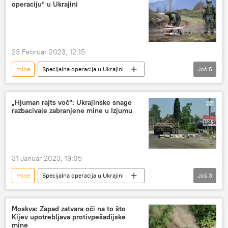
operaciju“ u Ukrajini
23 Februar 2023, 12:15
mine
Specijalna operacija u Ukrajini
Još
5
Specijalna vojna operacija u Ukrajini – vesti
Ukrajina
Poljska
demineri
„Hjuman rajts voč“: Ukrajinske snage
razbacivale zabranjene mine u Izjumu
Svet
31 Januar 2023, 19:05
mine
Specijalna operacija u Ukrajini
Još
3
Specijalna vojna operacija u Ukrajini – vesti
Rusija
Ukrajina
Moskva: Zapad zatvara oči na to što
Kijev upotrebljava protivpešadijske
mine