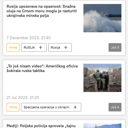
Rusija upozorava na opasnost: Snažna
oluja na Crnom moru mogla je rasturiti
ukrajinska minska polja
7 Decembar 2023, 21:40
mine
RUSIJA
Rusija
Još
3
Rusija – politika
Crno more
Ukrajina
„To još nisam video“: Američkog oficira
šokirala ruska taktika
21 Jul 2023, 21:25
mine
Specijalna operacija u Ukrajini
Još
4
Specijalna vojna operacija u Ukrajini – vesti
Rusija
minsko polje
Ukrajina
Mediji: Poljska policija sprovela „tajnu