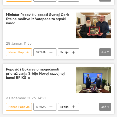
Srbija – društvo
Srbija – politika
Rusija
vakcina
Ministar Popović u poseti Svetoj Gori:
Stalne molitve iz Vatopeda za srpski
narod
28 Januar, 11:35
Nenad Popović
SRBIJA
Srbija
Još
2
Srbija – društvo
Sveta Gora
Popović i Bokarev o mogućnosti
pridruživanja Srbije Novoj razvojnoj
banci BRIKS-a
3 Decembar 2025, 14:21
Nenad Popović
SRBIJA
Srbija
Još
4
Srbija – politika
Srbija – ekonomija