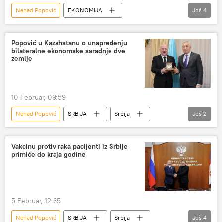
Nenad Popović
EKONOMIJA
Još
4
Srbija – ekonomija
Ekonomija
Rusija
Gas
Popović u Kazahstanu o unapređenju
bilateralne ekonomske saradnje dve
zemlje
10 Februar, 09:59
Nenad Popović
SRBIJA
Srbija
Još
2
Srbija – politika
Kazahstan
Vakcinu protiv raka pacijenti iz Srbije
primiće do kraja godine
5 Februar, 12:35
Nenad Popović
SRBIJA
Srbija
Još
4