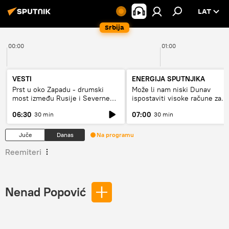
LAT
Srbija
00:00
01:00
VESTI
ENERGIJA SPUTNJIKA
Prst u oko Zapadu - drumski
Može li nam niski Dunav
most između Rusije i Severne
ispostaviti visoke račune za
Koreje
struju, ili restrikcije
06:30
07:00
30 min
30 min
Juče
Danas
Na programu
Reemiteri
Nenad Popović