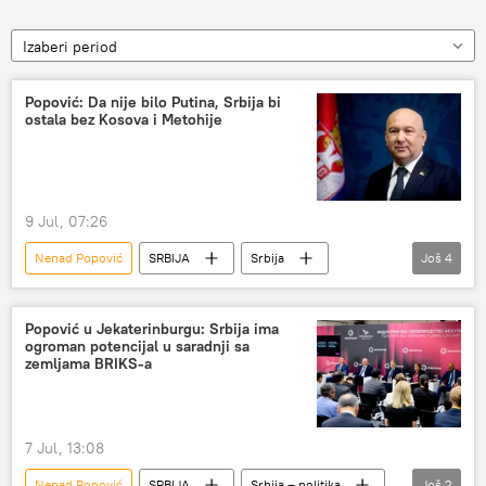
Izaberi period
Popović: Da nije bilo Putina, Srbija bi
ostala bez Kosova i Metohije
9 Jul, 07:26
Nenad Popović
SRBIJA
Srbija
Još
4
Rusija
Kosovo i Metohija (KiM)
sankcije
Srbija – ekonomija
Popović u Jekaterinburgu: Srbija ima
ogroman potencijal u saradnji sa
zemljama BRIKS-a
7 Jul, 13:08
Nenad Popović
SRBIJA
Srbija – politika
Još
2