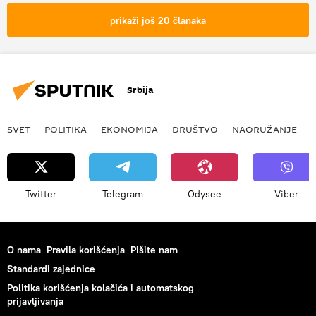
DRUŠTVO
prikaži još 20 članaka
Srbija
SVET
POLITIKA
EKONOMIJA
DRUŠTVO
NAORUŽANJE
Twitter
Telegram
Odysee
Viber
O nama
Pravila korišćenja
Pišite nam
Standardi zajednice
Politika korišćenja kolačića i automatskog
prijavljivanja