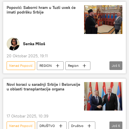
Ekonomija
BRIKS
Popović: Saborni hram u Tuzli uvek će
imati podršku Srbije
Senka Miloš
20 Oktobar 2025, 19:11
Nenad Popović
REGION
Region
Još
5
Region – društvo
Bosna i Hercegovina (BiH)
Tuzla
crkva
Društvo
Novi koraci u saradnji Srbije i Belorusije
u oblasti transplantacije organa
17 Oktobar 2025, 10:39
Nenad Popović
DRUŠTVO
Društvo
Još
6