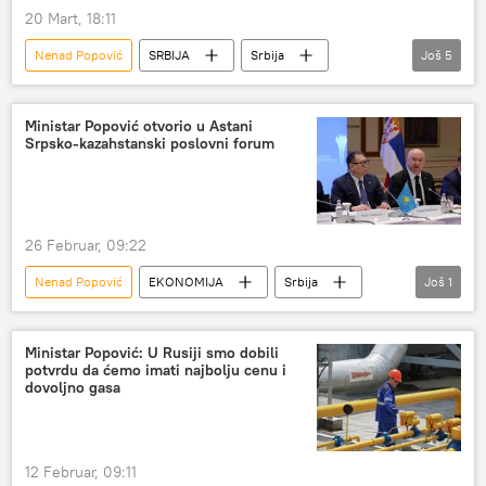
20 Mart, 18:11
Nenad Popović
SRBIJA
Srbija
Još
5
Srbija – politika
Srbija – ekonomija
Rusija
Gas
sankcije
Ministar Popović otvorio u Astani
Srpsko-kazahstanski poslovni forum
26 Februar, 09:22
Nenad Popović
EKONOMIJA
Srbija
Još
1
Srbija – politika
Ministar Popović: U Rusiji smo dobili
potvrdu da ćemo imati najbolju cenu i
dovoljno gasa
12 Februar, 09:11