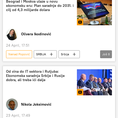
Beograd i Moskva ulaze u novu
ekonomsku eru: Plan saradnje do 2031. i
cilj od 4,3 milijarde dolara
Olivera Ikodinović
24 April, 17:51
Nenad Popović
SRBIJA
Srbija
Još
8
Srbija – politika
Srbija – ekonomija
Srbija – društvo
Rusija
Od vina do IT sektora i Rutjuba:
Ekonomska saradnja Srbije i Rusije
Rusija – ekonomija
Analize i mišljenja
dobra, ali treba ići dalje
Mešovita komisija
saradnja
Nikola Joksimović
23 April, 17:49