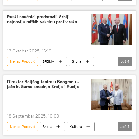
Srbija – društvo
Život
Zdravlje
Srbija
Belorusija
Ruski naučnici predstavili Srbiji
najnoviju mRNK vakcinu protiv raka
transplantacija organa
13 Oktobar 2025, 16:19
Nenad Popović
SRBIJA
Srbija
Još
4
Srbija – politika
Rusija
vakcina
Srbija – društvo
Direktor Boljšog teatra u Beogradu -
jača kulturna saradnja Srbije i Rusije
18 Septembar 2025, 10:00
Nenad Popović
Srbija
Kultura
Još
4
Kultura – vesti
Rusija
Boljšoj teatar