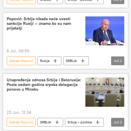
Srbija
Rusija
Popović: Srbija nikada neće uvesti
sankcije Rusiji — znamo ko su nam
prijatelji
6 Jul, 08:55
Nenad Popović
Rusija
SRBIJA
Još
2
Srbija
Srbija – politika
Unapređenje odnosa Srbije i Belorusije:
Posle sedam godina srpska delegacija
ponovo u Minsku
23 Jun, 12:34
Nenad Popović
SRBIJA
Srbija – politika
Još
2
Srbija
Belorusija