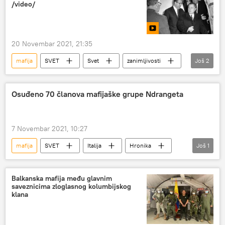
Magazin
/video/
20 Novembar 2021, 21:35
mafija
SVET
Svet
zanimljivosti
Još
2
FBI
Sjedinjene Američke Države
Osuđeno 70 članova mafijaške grupe Ndrangeta
7 Novembar 2021, 10:27
mafija
SVET
Italija
Hronika
Još
1
Ndrangeta
Balkanska mafija među glavnim
saveznicima zloglasnog kolumbijskog
klana