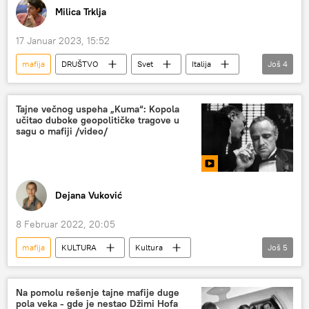
Milica Trklja
17 Januar 2023, 15:52
mafija
DRUŠTVO
Svet
Italija
Još
4
Koza Nostra
Don
Sicilija
kriminal
Tajne večnog uspeha „Kuma“: Kopola
učitao duboke geopolitičke tragove u
sagu o mafiji /video/
Dejana Vuković
8 Februar 2022, 20:05
mafija
KULTURA
Kultura
Još
5
Kultura – intervjui i analitika
Film i serije
Frensis Ford Kopola
geopolitika
Na pomolu rešenje tajne mafije duge
pola veka - gde je nestao Džimi Hofa