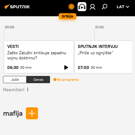
LAT
Srbija
00:00
01:00
VESTI
SPUTNJIK INTERVJU
Zašto Zalužni kritikuje zapadnu
„Priče uz ognjište“
vojnu doktrinu?
06:30
07:00
30 min
30 min
Juče
Danas
Na programu
Reemiteri
mafija