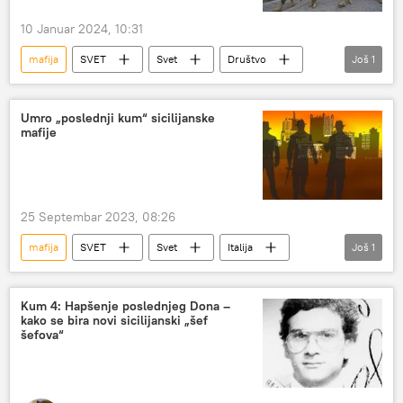
10 Januar 2024, 10:31
mafija
SVET
Svet
Društvo
Još
1
Ekvador
Umro „poslednji kum“ sicilijanske
mafije
25 Septembar 2023, 08:26
mafija
SVET
Svet
Italija
Još
1
Koza Nostra
Kum 4: Hapšenje poslednjeg Dona –
kako se bira novi sicilijanski „šef
šefova“