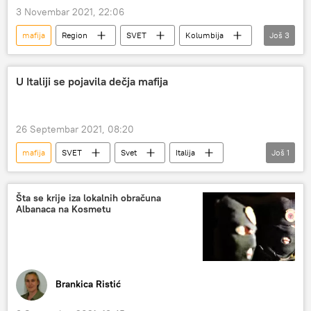
3 Novembar 2021, 22:06
mafija
Region
SVET
Kolumbija
Još
3
Balkan
Hronika
droga
U Italiji se pojavila dečja mafija
26 Septembar 2021, 08:20
mafija
SVET
Svet
Italija
Još
1
Društvo
Šta se krije iza lokalnih obračuna
Albanaca na Kosmetu
Brankica Ristić