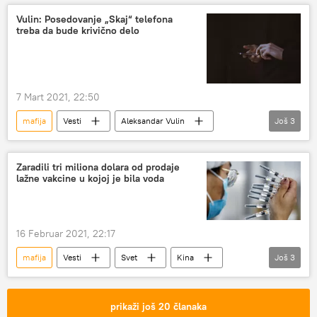
Vulin: Posedovanje „Skaj“ telefona
treba da bude krivično delo
7 Mart 2021, 22:50
mafija
Vesti
Aleksandar Vulin
Još
3
klanovi
dekodiranje
mobilni telefon
Zaradili tri miliona dolara od prodaje
lažne vakcine u kojoj je bila voda
16 Februar 2021, 22:17
mafija
Vesti
Svet
Kina
Još
3
kovid 19
pandemija
Vakcine
prikaži još 20 članaka