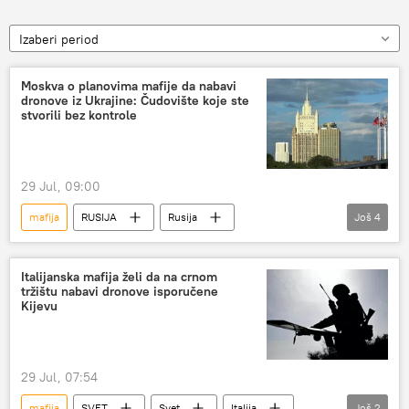
Izaberi period
Moskva o planovima mafije da nabavi
dronove iz Ukrajine: Čudovište koje ste
stvorili bez kontrole
29 Jul, 09:00
mafija
RUSIJA
Rusija
Još
4
Marija Zaharova
Italija
Ukrajina
dron
Italijanska mafija želi da na crnom
tržištu nabavi dronove isporučene
Kijevu
29 Jul, 07:54
mafija
SVET
Svet
Italija
Još
2