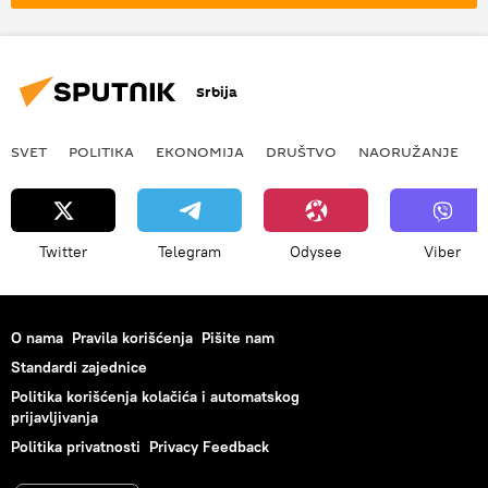
Srbija
SVET
POLITIKA
EKONOMIJA
DRUŠTVO
NAORUŽANJE
Twitter
Telegram
Odysee
Viber
O nama
Pravila korišćenja
Pišite nam
Standardi zajednice
Politika korišćenja kolačića i automatskog
prijavljivanja
Politika privatnosti
Privacy Feedback