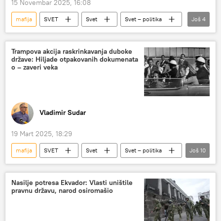
15 Novembar 2025, 16:08
mafija
SVET
Svet
Svet – politika
Još
4
Mađarska
Peter Sijarto
Ukrajina
Evropska unija (EU)
Trampova akcija raskrinkavanja duboke
države: Hiljade otpakovanih dokumenata
o – zaveri veka
Vladimir Sudar
19 Mart 2025, 18:29
mafija
SVET
Svet
Svet – politika
Još
10
SAD
Donald Tramp
dokumenta
ubistvo
Džon Kenedi
CIA
Nasilje potresa Ekvador: Vlasti uništile
pravnu državu, narod osiromašio
FBI
Izrael
Ben Gurion
Analize i mišljenja