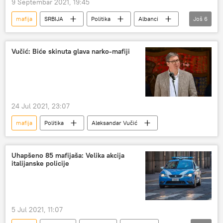
9 Septembar 2021, 19:45
mafija
SRBIJA
Politika
Albanci
Još
6
ubistva
Božidar Spasić
narko-mafija
izbori
albanska mafija
Vučić: Biće skinuta glava narko-mafiji
Kosovo i Metohija (KiM)
24 Jul 2021, 23:07
mafija
Politika
Aleksandar Vučić
Uhapšeno 85 mafijaša: Velika akcija
italijanske policije
5 Jul 2021, 11:07