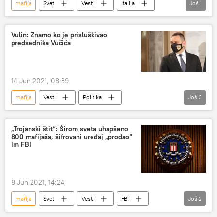
mafija
Svet
Vesti
Italija
Još
1
Evropa
Vulin: Znamo ko je prisluškivao
predsednika Vučića
14 Jun 2021, 08:39
mafija
Vesti
Politika
Još
3
Aleksandar Vulin
prisluškivanje
Aleksandar Vučić
„Trojanski štit“: Širom sveta uhapšeno
800 mafijaša, šifrovani uređaj „prodao“
im FBI
8 Jun 2021, 14:24
mafija
Svet
Vesti
FBI
Još
2
organizovani kriminal
Europol