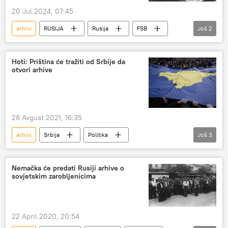
20 Jul 2024, 07:45
arhivi
RUSIJA
Rusija
FSB
Još
2
Adolf Hitler
pokušaj atentata
Hoti: Priština će tražiti od Srbije da
otvori arhive
28 Avgust 2021, 16:35
arhivi
Srbija
Politika
Još
3
Srbija – politika
Hrvatska
Kosovo i Metohija (KiM)
Nemačka će predati Rusiji arhive o
sovjetskim zarobljenicima
22 April 2020, 20:54