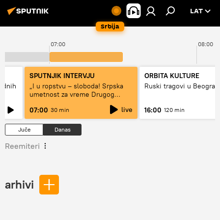
LAT
Srbija
07:00
08:00
SPUTNJIK INTERVJU
ORBITA KULTURE
hodnih
„I u ropstvu – sloboda! Srpska
Ruski tragovi u Beograd
umetnost za vreme Drugog
svetskog rata“
live
07:00
16:00
30 min
120 min
Juče
Danas
Reemiteri
arhivi