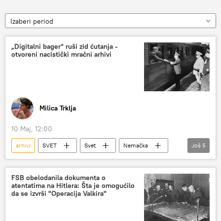
Izaberi period
„Digitalni bager“ ruši zid ćutanja -
otvoreni nacistički mračni arhivi
Milica Trklja
10 Maj, 12:00
arhivi
SVET
Svet
Nemačka
Još
5
Amerika
Nacisti
Adolf Hitler
Miroslav Stojanović
revizija
FSB obelodanila dokumenta o
atentatima na Hitlera: Šta je omogućilo
da se izvrši "Operacija Valkira"