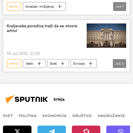
arhivi
Analize i mišljenja
Još
7
Komentari i Analitika
Turska
Sirija
Bugarska
NATO
obaveštajna služba
Kraljevska porodica traži da se otvore
arhivi
tajne operacije
19 Jul 2015, 21:20
arhivi
Vesti
Svet
Evropa
Još
3
nacizam
pozdrav
Bakingemska palata
Srbija
SVET
POLITIKA
EKONOMIJA
DRUŠTVO
NAORUŽANJE