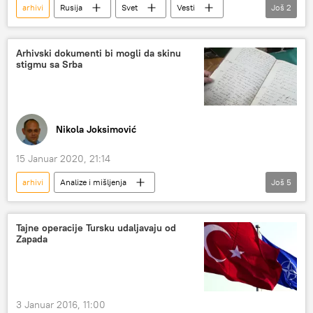
arhivi
Rusija
Svet
Vesti
Još
2
75 godina od Velike pobede
Nemačka
Arhivski dokumenti bi mogli da skinu
stigmu sa Srba
Nikola Joksimović
15 Januar 2020, 21:14
arhivi
Analize i mišljenja
Još
5
Komentari i Analitika
dokument
izučavanje
istorija
Slavenko Terzić
Tajne operacije Tursku udaljavaju od
Zapada
3 Januar 2016, 11:00