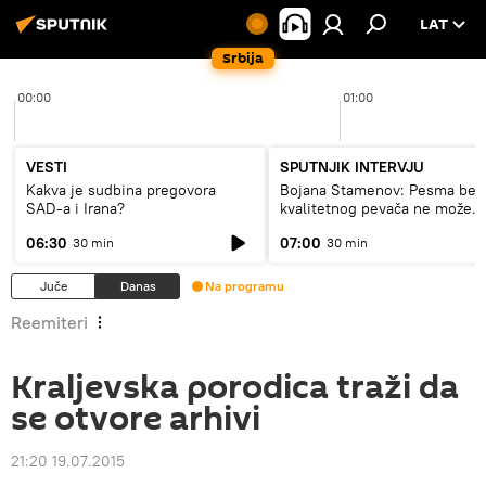
LAT
Srbija
00:00
01:00
VESTI
SPUTNJIK INTERVJU
Kakva je sudbina pregovora
Bojana Stamenov: Pesma bez
SAD-a i Irana?
kvalitetnog pevača ne može
dugo da živi
06:30
07:00
30 min
30 min
Juče
Danas
Na programu
Reemiteri
Kraljevska porodica traži da
se otvore arhivi
21:20 19.07.2015