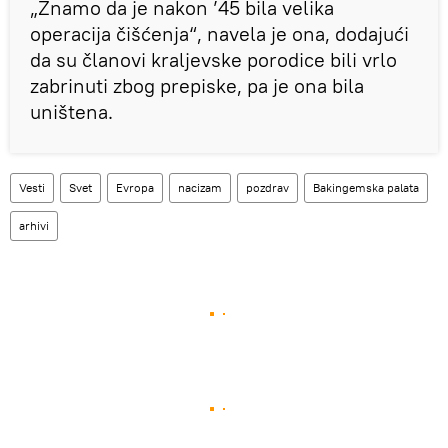
„Znamo da je nakon ’45 bila velika
operacija čišćenja“, navela je ona, dodajući
da su članovi kraljevske porodice bili vrlo
zabrinuti zbog prepiske, pa je ona bila
uništena.
Vesti
Svet
Evropa
nacizam
pozdrav
Bakingemska palata
arhivi