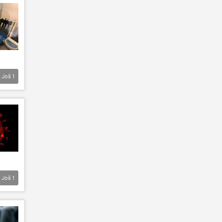
Još
1
Još
1