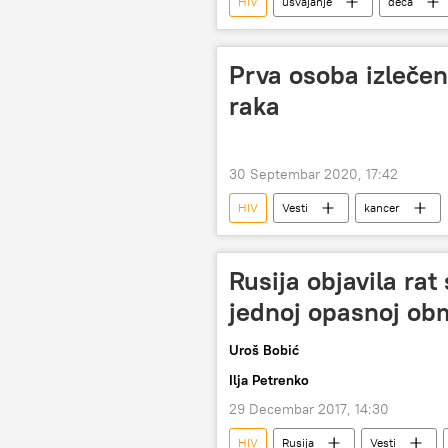
HIV
usvajanje
deca
Prva osoba izleče
raka
30 Septembar 2020, 17:42
HIV
Vesti
kancer
Rusija objavila rat
jednoj opasnoj ob
Uroš Bobić
Ilja Petrenko
29 Decembar 2017, 14:30
HIV
Rusija
Vesti