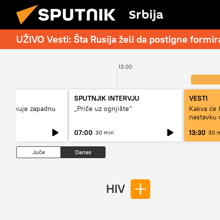
Srbija
UŽIVO Vesti: Šta Rusija želi da postigne form
13:00
SPUTNJIK INTERVJU
VESTI
 kritikuje zapadnu
„Priče uz ognjište“
Kakva će 
nu?
nastavku 
Prištine?
07:00
13:30
30 min
30 
Juče
Danas
HIV