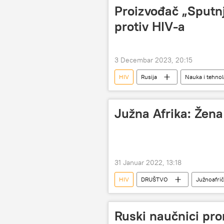
Proizvođač „Sputnj
protiv HIV-a
3 Decembar 2023, 20:15
HIV
Rusija
Nauka i tehnol
Društvo
Južna Afrika: Žena
31 Januar 2022, 13:18
HIV
DRUŠTVO
Južnoafrič
Magazin
Ruski naučnici pro