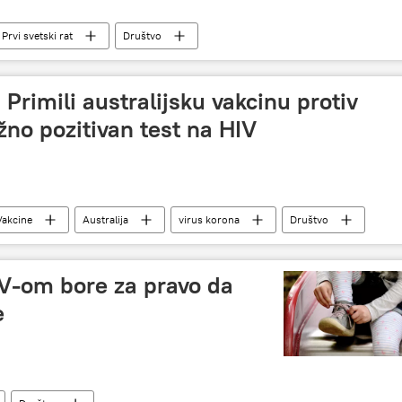
Prvi svetski rat
Društvo
Primili australijsku vakcinu protiv
žno pozitivan test na HIV
Vakcine
Australija
virus korona
Društvo
IV-om bore za pravo da
e