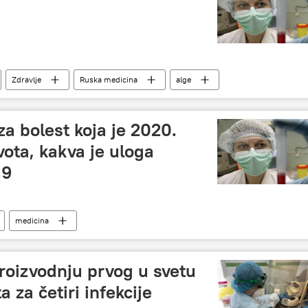
Zdravlje
Ruska medicina
alge
a bolest koja je 2020.
ota, kakva je uloga
19
medicina
roizvodnju prvog u svetu
 za četiri infekcije