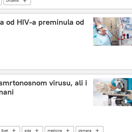
Društvo
na od HIV-a preminula od
 smrtonosnom virusu, ali i
mani
Svet
sida
medicina
obmana