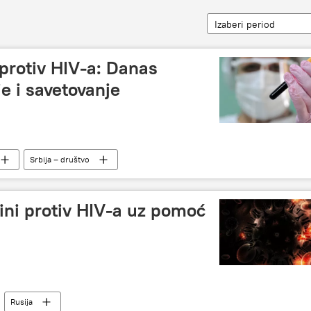
Izaberi period
protiv HIV-a: Danas
je i savetovanje
Srbija – društvo
ini protiv HIV-a uz pomoć
Rusija