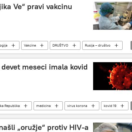
ika Ve“ pravi vakcinu
ogija
Vakcine
DRUŠTVO
Rusija – društvo
 devet meseci imala kovid
ka Republika
medicina
virus korona
kovid 19
našli „oružje“ protiv HIV-a