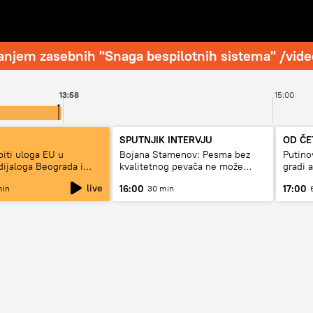
iranjem zasebnih "Snaga bespilotnih sistema" /vide
13:58
15:00
SPUTNJIK INTERVJU
OD ČE
biti uloga EU u
Bojana Stamenov: Pesma bez
Putino
dijaloga Beograda i
kvalitetnog pevača ne može
gradi 
dugo da živi
live
16:00
17:00
min
30 min