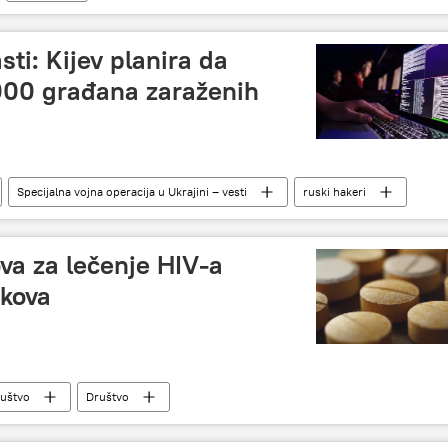
ti: Kijev planira da
.000 građana zaraženih
Specijalna vojna operacija u Ukrajini – vesti
ruski hakeri
ova za lečenje HIV-a
ekova
ruštvo
Društvo