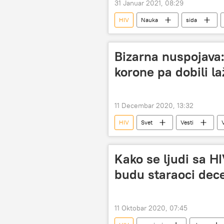
31 Januar 2021, 08:29
HIV
Nauka
sida
Bizarna nuspojava: 
korone pa dobili la
11 Decembar 2020, 13:32
HIV
Svet
Vesti
Kako se ljudi sa H
budu staraoci dec
11 Oktobar 2020, 07:45