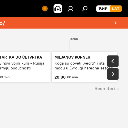
o/
16:00
TVRTKA DO ČETVRTKA
MILJANOV KORNER
v novi vojni kurs - Rusija
Koga su doveli „večiti“ i šta
armiju budućnosti
mogu u Evroligi naredne sezone
20:00
60 min
60 min
Reemiteri