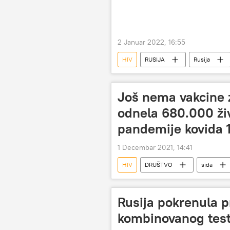
2 Januar 2022, 16:55
HIV
RUSIJA
Rusija
Još nema vakcine z
odnela 680.000 živ
pandemije kovida 
1 Decembar 2021, 14:41
HIV
DRUŠTVO
sida
Rusija pokrenula p
kombinovanog testa