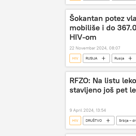
Šokantan potez vlas
mobiliše i do 367
HIV-om
22 Novembar 2024, 08:07
HIV
RUSIJA
Rusija
RFZO: Na listu lek
stavljeno još pet l
9 April 2024, 13:54
HIV
DRUŠTVO
Srbija – d