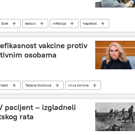
Svet
testovi
infekcija
hepatitis
i efikasnost vakcine protiv
itivnim osobama
Vesti
Tatjana Golikova
virus korona
 pacijent – izgladneli
tskog rata