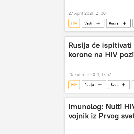
27 April 2021, 21:30
HIV
Vesti
Rusija
Rusija će ispitivat
korone na HIV poz
25 Februar 2021, 17:57
HIV
Rusija
Svet
Imunolog: Nulti HIV
vojnik iz Prvog sve