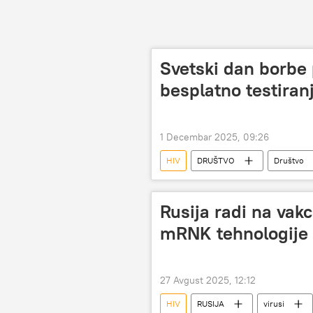
Svetski dan borbe 
besplatno testiran
1 Decembar 2025, 09:26
HIV
DRUŠTVO
Društvo
Rusija radi na vakc
mRNK tehnologije
27 Avgust 2025, 12:12
HIV
RUSIJA
virusi