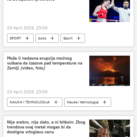
23 April 2024, 23:00
SPORT
boks
Sport
Ostali sportovi
Može li nedavna erupcija moćnog
vulkana da izazove pad temperature na
Zemlji /video, foto/
23 April 2024, 23:00
NAUKA I TEHNOLOGIJA
Nauka i tehnologija
Društvo
Nesreće i prirodne katastrofe
Svet
Indonezija
Nije srebro, nije zlato, a ni bitkoin: Zbog
trendova ovaj metal mogao bi da
dostigne vrtoglavu cenu