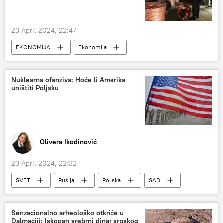
23 April 2024, 22:47
EKONOMIJA
Ekonomija
Svet – ekonomija
Energetika
Nuklearna ofanziva: Hoće li Amerika
uništiti Poljsku
Olivera Ikodinović
23 April 2024, 22:32
SVET
Rusija
Poljska
SAD
nuklearno oružje
Analize i mišljenja
geopolitika
konflikt
Senzacionalno arheološko otkriće u
Dalmaciji: Iskopan srebrni dinar srpskog