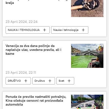
Ministarstvo odbrane Rusije
kralja
23 April 2024, 22:24
NAUKA I TEHNOLOGIJA
Nauka i tehnologija
Društvo
Srbija – društvo
Arheologija
Venecija za dva dana počinje da
naplaćuje ulaz, uvedena pravila, ali i
kazne
23 April 2024, 22:11
DRUŠTVO
Društvo
Svet
Venecija
Ponuda će previše nadmašiti potražnju,
Kina očekuje cenovni rat proizvođača
automobila