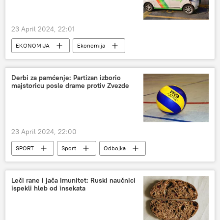
23 April 2024, 22:01
EKONOMIJA
Ekonomija
Svet – ekonomija
Automobili
Kina
Derbi za pamćenje: Partizan izborio
majstoricu posle drame protiv Zvezde
23 April 2024, 22:00
SPORT
Sport
Odbojka
Ostali sportovi
Leči rane i jača imunitet: Ruski naučnici
ispekli hleb od insekata