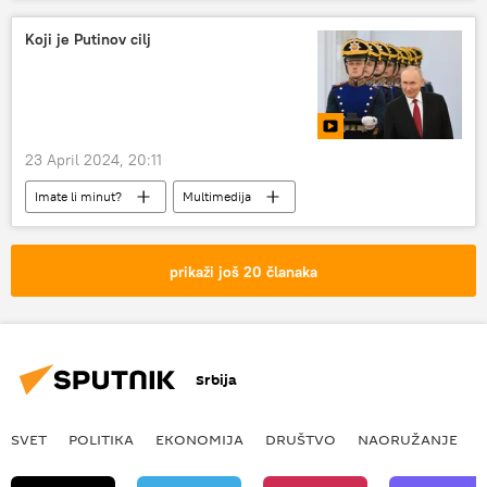
Koji je Putinov cilj
23 April 2024, 20:11
Imate li minut?
Multimedija
prikaži još 20 članaka
Srbija
SVET
POLITIKA
EKONOMIJA
DRUŠTVO
NAORUŽANJE