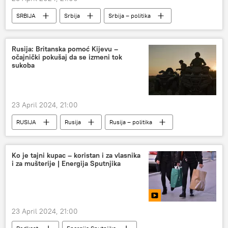
SRBIJA
Srbija
Srbija – politika
Evropska unija (EU)
Svet sa Sputnjikom
Analize i mišljenja
Rusija: Britanska pomoć Kijevu –
očajnički pokušaj da se izmeni tok
sukoba
23 April 2024, 21:00
RUSIJA
Rusija
Rusija – politika
Specijalna vojna operacija u Ukrajini – vesti
Velika Britanija
Ukrajina
Ko je tajni kupac – koristan i za vlasnika
i za mušterije | Energija Sputnjika
23 April 2024, 21:00