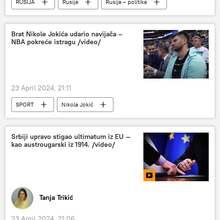
RUSIJA
Rusija
Rusija – politika
Brat Nikole Jokića udario navijača –
NBA pokreće istragu /video/
23 April 2024, 21:11
SPORT
Nikola Jokić
NBA u bojama Srbije
Sport
Košarka
Srbiji upravo stigao ultimatum iz EU —
kao austrougarski iz 1914. /video/
Tanja Trikić
23 April 2024, 21:06