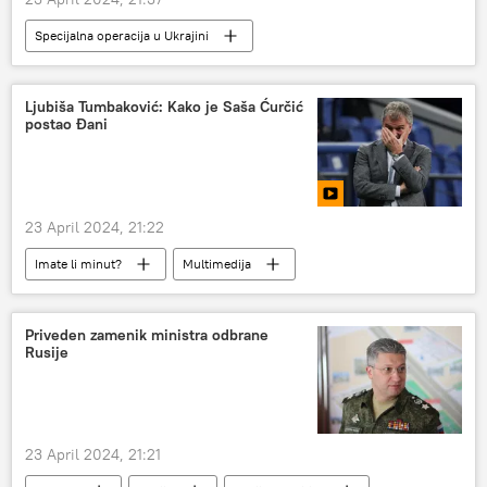
Specijalna operacija u Ukrajini
Specijalna vojna operacija u Ukrajini – vesti
Rusija
Donbas
Ljubiša Tumbaković: Kako je Saša Ćurčić
postao Đani
23 April 2024, 21:22
Imate li minut?
Multimedija
Priveden zamenik ministra odbrane
Rusije
23 April 2024, 21:21