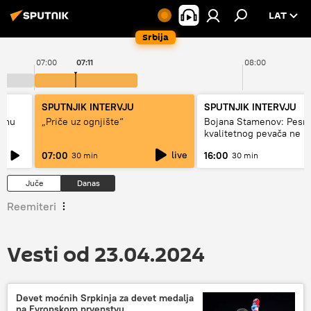
LAT
Srbija
07:00
07:11
08:00
SPUTNJIK INTERVJU
SPUTNJIK INTERVJU
adnu
„Priče uz ognjište“
Bojana Stamenov: Pesm
kvalitetnog pevača ne 
dugo da živi
live
07:00
16:00
30 min
30 min
Juče
Danas
Reemiteri
Vesti od 23.04.2024
Devet moćnih Srpkinja za devet medalja
na Evropskom prvenstvu