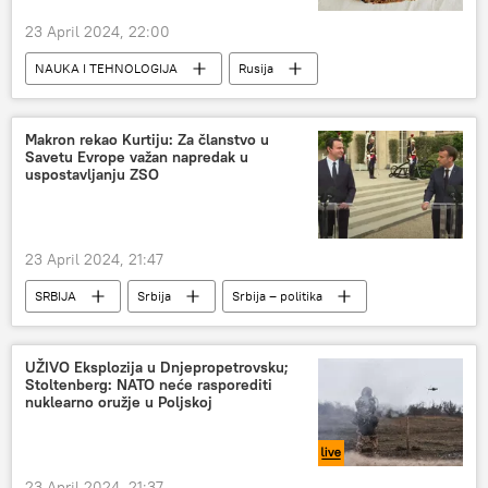
23 April 2024, 22:00
NAUKA I TEHNOLOGIJA
Rusija
Rusija – društvo
Nauka
Makron rekao Kurtiju: Za članstvo u
Savetu Evrope važan napredak u
uspostavljanju ZSO
23 April 2024, 21:47
SRBIJA
Srbija
Srbija – politika
Kosovo i Metohija (KiM)
Emanuel Makron
Aljbin Kurti
UŽIVO Eksplozija u Dnjepropetrovsku;
Stoltenberg: NATO neće rasporediti
nuklearno oružje u Poljskoj
23 April 2024, 21:37