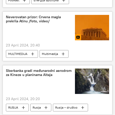
Podkast
Energija Sputnjika
Energetika
Ekonomija
Neverovatan prizor: Crvena magla
prekrila Atinu /foto, video/
23 April 2024, 20:40
MULTIMEDIJA
Multimedija
Video-klub
Sberbanka gradi međunarodni aerodrom
za Kineze u planinama Altaja
23 April 2024, 20:20
RUSIJA
Rusija
Rusija – društvo