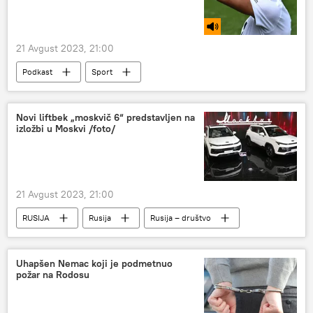
21 Avgust 2023, 21:00
Podkast
Sport
Emisija „Sputnjik sport“
Novi liftbek „moskvič 6“ predstavljen na
izložbi u Moskvi /foto/
21 Avgust 2023, 21:00
RUSIJA
Rusija
Rusija – društvo
moskvič
električni automobil
izložba
Uhapšen Nemac koji je podmetnuo
požar na Rodosu