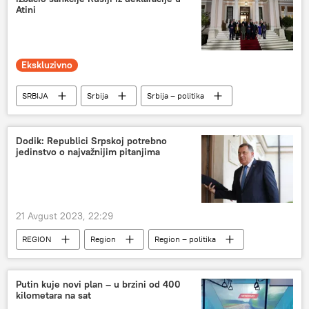
Atini
Ekskluzivno
SRBIJA
Srbija
Srbija – politika
Aleksandar Vučić
Dodik: Republici Srpskoj potrebno
jedinstvo o najvažnijim pitanjima
21 Avgust 2023, 22:29
REGION
Region
Region – politika
Milorad Dodik
Putin kuje novi plan – u brzini od 400
kilometara na sat