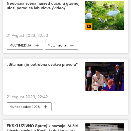
Neobična scena nasred ulice, u glavnoj
ulozi porodica labudova /video/
21 Avgust 2023, 22:50
MULTIMEDIJA
Multimedija
Video-klub
„Bila nam je potrebna ovakva provera“
21 Avgust 2023, 22:42
Mundobasket 2023
Mundobasket 2023 – Srbija
Sport
Košarka
EKSKLUZIVNO Sputnjik saznaje: Vučić
izbacio sankcije Rusiji iz deklaracije u