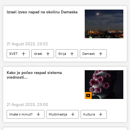
Izrael izveo napad na okolinu Damaska
21 Avgust 2023, 23:02
SVET
Izrael
Sirija
Damask
Kako je počeo raspad sistema
vrednosti...
21 Avgust 2023, 23:00
Imate li minut?
Multimedija
Kultura