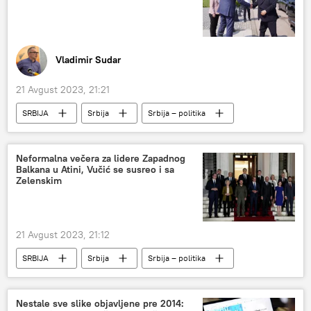
Vladimir Sudar
21 Avgust 2023, 21:21
SRBIJA
Srbija
Srbija – politika
Mađarska
granični prelaz
Evropska unija (EU)
Analize i mišljenja
Neformalna večera za lidere Zapadnog
Balkana u Atini, Vučić se susreo i sa
Zelenskim
21 Avgust 2023, 21:12
SRBIJA
Srbija
Srbija – politika
Aleksandar Vučić
Vladimir Zelenski
Nestale sve slike objavljene pre 2014: