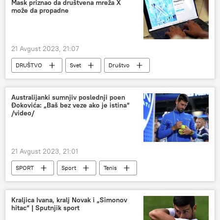
Mask priznao da društvena mreža X
može da propadne
21 Avgust 2023, 21:07
DRUŠTVO
Svet
Društvo
Ilon Mask
Australijanki sumnjiv poslednji poen
Đokovića: „Baš bez veze ako je istina“
/video/
21 Avgust 2023, 21:01
SPORT
Sport
Tenis
Novak Đoković
Kraljica Ivana, kralj Novak i „Simonov
hitac“ | Sputnjik sport