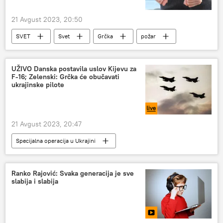
21 Avgust 2023, 20:50
SVET
Svet
Grčka
požar
UŽIVO Danska postavila uslov Kijevu za
F-16; Zelenski: Grčka će obučavati
ukrajinske pilote
21 Avgust 2023, 20:47
Specijalna operacija u Ukrajini
Specijalna vojna operacija u Ukrajini – vesti
Rusija
Rusija – politika
Ranko Rajović: Svaka generacija je sve
slabija i slabija