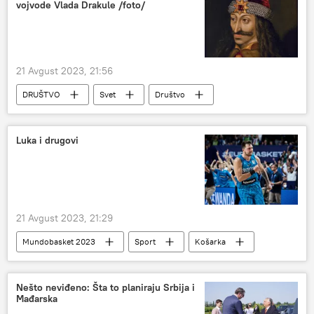
vojvode Vlada Drakule /foto/
21 Avgust 2023, 21:56
DRUŠTVO
Svet
Društvo
Luka i drugovi
21 Avgust 2023, 21:29
Mundobasket 2023
Sport
Košarka
Mundobasket 2023 – timovi
Luka Dončić
Nešto neviđeno: Šta to planiraju Srbija i
Mađarska