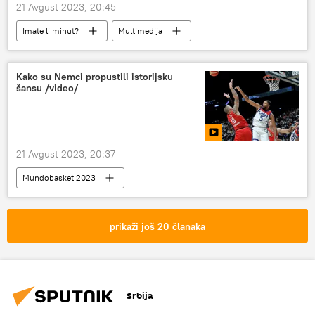
21 Avgust 2023, 20:45
Imate li minut?
Multimedija
Kako su Nemci propustili istorijsku
šansu /video/
21 Avgust 2023, 20:37
Mundobasket 2023
Mundobasket 2023 – multimedija
Sport
Košarka
prikaži još 20 članaka
Srbija