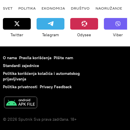
SVET
POLITIKA
EKONOMIJA
DRUŠTVO
NAORUŽANJE
Twitter
Telegram
Odysee
Viber
O nama
Pravila korišćenja
Pišite nam
Standardi zajednice
Politika korišćenja kolačića i automatskog
prijavljivanja
Politika privatnosti
Privacy Feedback
© 2026 Sputnik Sva prava zadržana. 18+