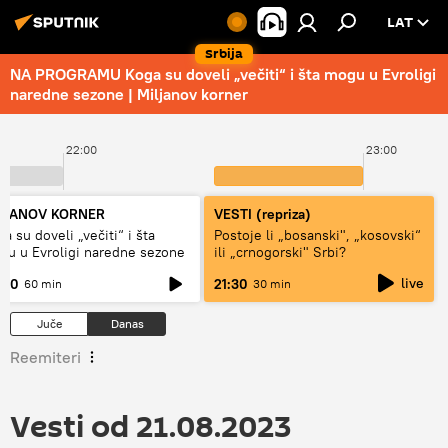
LAT
Srbija
NA PROGRAMU Koga su doveli „večiti“ i šta mogu u Evroligi
naredne sezone | Miljanov korner
22:00
23:00
LJANOV KORNER
VESTI (repriza)
a su doveli „večiti“ i šta
Postoje li „bosanski", „kosovski“
gu u Evroligi naredne sezone
ili „crnogorski" Srbi?
live
:00
21:30
60 min
30 min
Juče
Danas
Reemiteri
Vesti od 21.08.2023