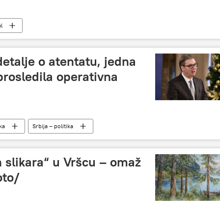
l
detalje o atentatu, jedna
rosledila operativna
ika
Srbija – politika
h slikara“ u Vršcu – omaž
oto/