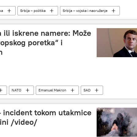
ika
Srbija – politika
Srbija – vojska i naoružanje
 ili iskrene namere: Može
ropskog poretka“ i
m
NATO
Emanuel Makron
SAD
– incident tokom utakmice
ini /video/