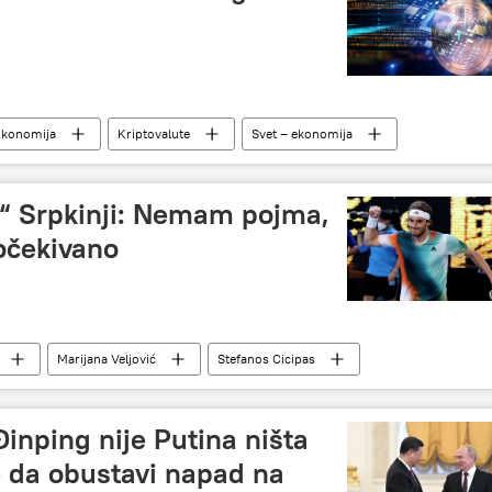
i
Ekonomija
Kriptovalute
Svet – ekonomija
o“ Srpkinji: Nemam pojma,
očekivano
Marijana Veljović
Stefanos Cicipas
Đinping nije Putina ništa
e da obustavi napad na