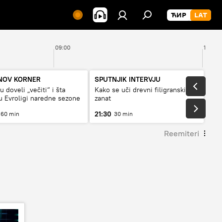
09:00
10:00
NOV KORNER
SPUTNJIK INTERVJU
 doveli „večiti“ i šta
Kako se uči drevni filigranski
 Evroligi naredne sezone
zanat
21:30
60 min
30 min
Reemiteri