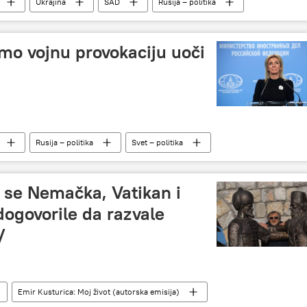
Ukrajina
SAD
Rusija – politika
mo vojnu provokaciju uoči
Rusija – politika
Svet – politika
 se Nemačka, Vatikan i
dogovorile da razvale
/
Emir Kusturica: Moj život (autorska emisija)