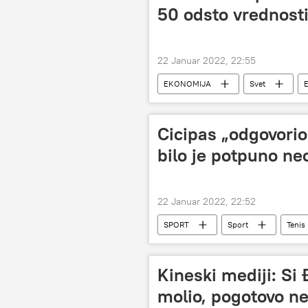
50 odsto vrednost
22 Januar 2022, 22:55
EKONOMIJA
Svet
Cicipas „odgovori
bilo je potpuno ne
22 Januar 2022, 22:52
SPORT
Sport
Tenis
Australijan open 2022
Kineski mediji: Si 
molio, pogotovo n