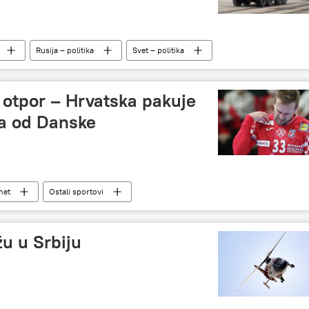
Rusija – politika
Svet – politika
n otpor – Hrvatska pakuje
za od Danske
met
Ostali sportovi
žu u Srbiju