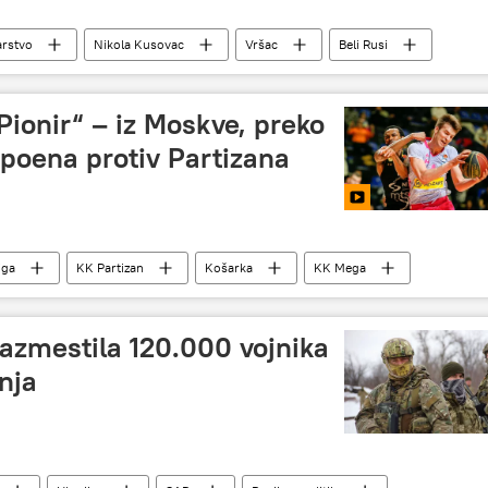
arstvo
Nikola Kusovac
Vršac
Beli Rusi
 analitika
„Pionir“ – iz Moskve, preko
poena protiv Partizana
iga
KK Partizan
Košarka
KK Mega
azmestila 120.000 vojnika
enja