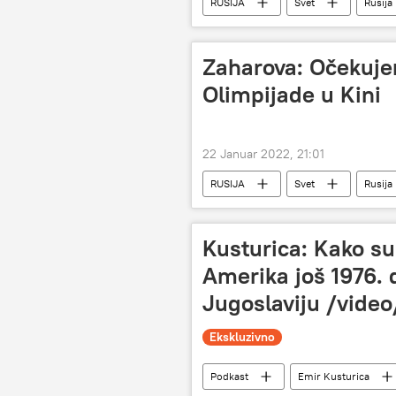
RUSIJA
Svet
Rusija
Svet – politika
Zaharova: Očekuje
Olimpijade u Kini
22 Januar 2022, 21:01
RUSIJA
Svet
Rusija
Kusturica: Kako su
Amerika još 1976. 
Jugoslaviju /video
Ekskluzivno
Podkast
Emir Kusturica