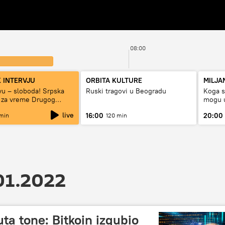
08:00
 INTERVJU
ORBITA KULTURE
MILJA
tvu – sloboda! Srpska
Ruski tragovi u Beogradu
Koga su
 za vreme Drugog
mogu u
rata“
live
16:00
20:00
min
120 min
01.2022
ta tone: Bitkoin izgubio