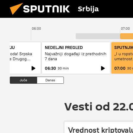
Srbija
06:00
07:00
NTERVJU
NEDELJNI PREGLED
SPUTNJIK
– sloboda! Srpska
Najvažniji događaji iz prethodnih
„I u rops
 vreme Drugog
7 dana
umetnost
a“
svetskog 
06:30
07:00
30 min
30 
Juče
Danas
Vesti od 22.
Vrednost kriptovalu