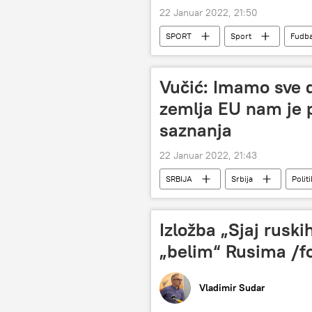
22 Januar 2022, 21:50
SPORT
Sport
Fudba
Vučić: Imamo sve 
zemlja EU nam je p
saznanja
22 Januar 2022, 21:43
SRBIJA
Srbija
Polit
Izložba „Sjaj ruski
„belim“ Rusima /f
Vladimir Sudar