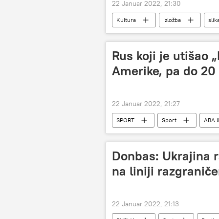
22 Januar 2022, 21:30
Kultura
izložba
slik
KULTURA
Kultura – intervjui i
Rus koji je utišao 
Amerike, pa do 20 
22 Januar 2022, 21:27
SPORT
Sport
ABA l
Donbas: Ukrajina r
na liniji razgranič
22 Januar 2022, 21:13