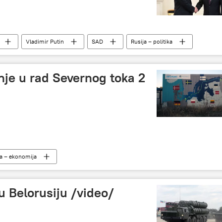
Vladimir Putin
SAD
Rusija – politika
nje u rad Severnog toka 2
ja – ekonomija
u Belorusiju /video/