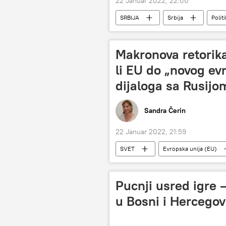
22 Januar 2022, 22:00
SRBIJA
Srbija
Polit
Vojska i naoružanje
Makronova retorika
li EU do „novog ev
dijaloga sa Rusijo
Sandra Čerin
22 Januar 2022, 21:59
SVET
Evropska unija (EU)
Pucnji usred igre 
u Bosni i Hercegov