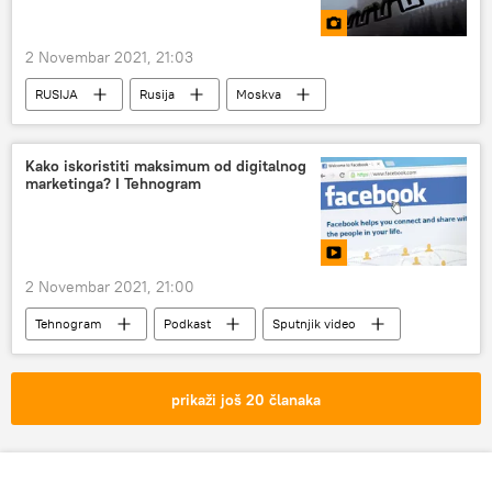
2 Novembar 2021, 21:03
RUSIJA
Rusija
Moskva
magla
Rusija – društvo
foto-galerija
Kako iskoristiti maksimum od digitalnog
marketinga? I Tehnogram
2 Novembar 2021, 21:00
Tehnogram
Podkast
Sputnjik video
prikaži još 20 članaka