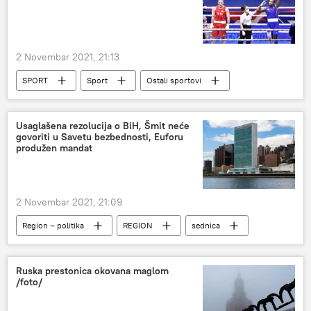
2 Novembar 2021, 21:13
SPORT
Sport
Ostali sportovi
Svetsko prvenstvo u boksu 2021. u Beogradu
Usaglašena rezolucija o BiH, Šmit neće
govoriti u Savetu bezbednosti, Euforu
produžen mandat
2 Novembar 2021, 21:09
Region – politika
REGION
sednica
Bosna i Hercegovina (BiH)
Savet bezbednosti UN
Ruska prestonica okovana maglom
/foto/