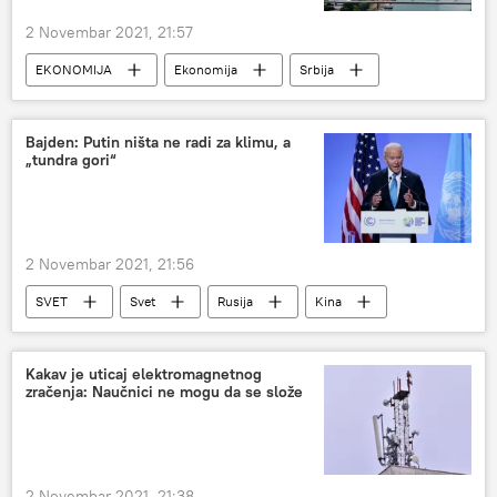
2 Novembar 2021, 21:57
EKONOMIJA
Ekonomija
Srbija
Goran Vesić
ministarstvo građevinarstva saobraćaja i infratsrukture
Bajden: Putin ništa ne radi za klimu, a
„tundra gori“
Srbija – ekonomija
2 Novembar 2021, 21:56
SVET
Svet
Rusija
Kina
Energetika
klimatske promene
OPEK
Svet – politika
Kakav je uticaj elektromagnetnog
zračenja: Naučnici ne mogu da se slože
Svet – ekonomija
Džozef Bajden
2 Novembar 2021, 21:38