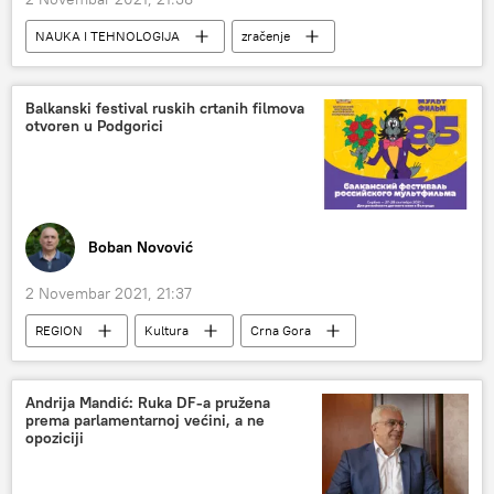
NAUKA I TEHNOLOGIJA
zračenje
pčele
elektromagnetni talasi
5G mreža
Živi svet i genetika
Balkanski festival ruskih crtanih filmova
otvoren u Podgorici
Nauka i tehnologija
Boban Novović
2 Novembar 2021, 21:37
REGION
Kultura
Crna Gora
Region – društvo
Društvo
Region
Andrija Mandić: Ruka DF-a pružena
prema parlamentarnoj većini, a ne
opoziciji