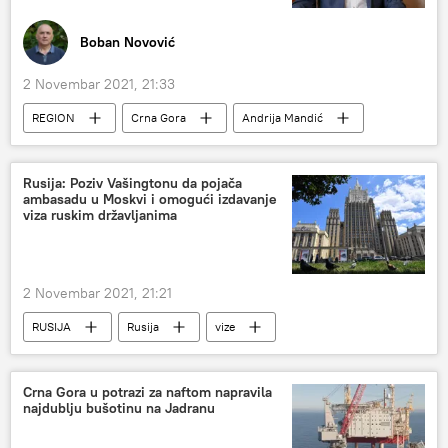
Boban Novović
2 Novembar 2021, 21:33
REGION
Crna Gora
Andrija Mandić
Region – politika
Rusija: Poziv Vašingtonu da pojača
ambasadu u Moskvi i omogući izdavanje
viza ruskim državljanima
2 Novembar 2021, 21:21
RUSIJA
Rusija
vize
Amerika
ambasada
Rusija – politika
POLITIKA
Crna Gora u potrazi za naftom napravila
najdublju bušotinu na Jadranu