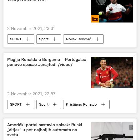
2 Novembar 2021, 23:31
SPORT
Sport
Novak Đoković
Tenis
Marton Fučovič
Magija Ronalda u Bergamu – Portugalac
ponovo spasao Junajted! /video/
2 Novembar 2021, 22:57
SPORT
Sport
Kristijano Ronaldo
Liga šampiona
Fudbal
Američki portal sastavio spisak: Ruski
„Vitjaz“ u pet najboljih automata na
svetu