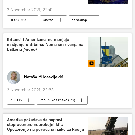
2 Novembar 2021, 22:41
DRUŠTVO
Sloveni
horoskop
Stil života
Društvo
Britanci i Amerikanci ne menjaju
mišljenje o Srbima: Nema smirivanja na
Balkanu /video/
Nataša Milosavljević
2 Novembar 2021, 22:35
REGION
Republika Srpska (RS)
Amerika
Britanija
Od četvrtka do četvrtka
Sputnjik video
Amerika pokušava da napravi
stoprocentno neprobojni štit:
Region – politika
Bosna i Hercegovina (BiH)
Upozorenje na povećane rizike za Rusiju