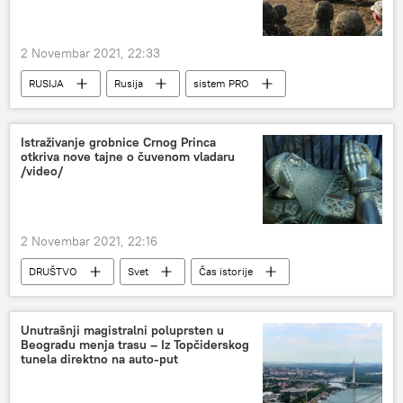
Region
Analize i mišljenja
2 Novembar 2021, 22:33
RUSIJA
Rusija
sistem PRO
Sergej Rjabkov
SAD
Istraživanje grobnice Crnog Princa
otkriva nove tajne o čuvenom vladaru
/video/
2 Novembar 2021, 22:16
DRUŠTVO
Svet
Čas istorije
Društvo
Unutrašnji magistralni poluprsten u
Beogradu menja trasu – Iz Topčiderskog
tunela direktno na auto-put