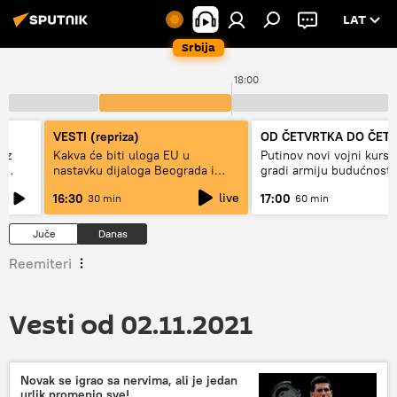
LAT
Srbija
18:00
VESTI (repriza)
OD ČETVRTKA DO ČET
ez
Kakva će biti uloga EU u
Putinov novi vojni kurs 
e
nastavku dijaloga Beograda i
gradi armiju budućnosti
Prištine?
live
16:30
17:00
30 min
60 min
Juče
Danas
Reemiteri
Vesti od 02.11.2021
Novak se igrao sa nervima, ali je jedan
urlik promenio sve!