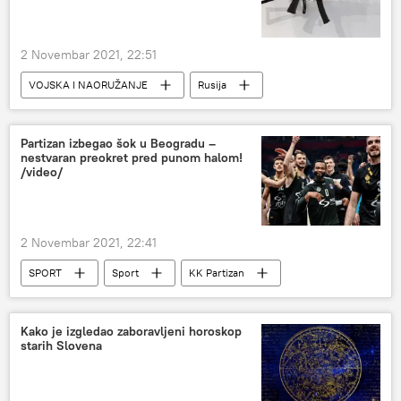
2 Novembar 2021, 22:51
VOJSKA I NAORUŽANJE
Rusija
automat
Rusija – vojska i naoružanje
Partizan izbegao šok u Beogradu –
nestvaran preokret pred punom halom!
/video/
2 Novembar 2021, 22:41
SPORT
Sport
KK Partizan
Košarka
Kako je izgledao zaboravljeni horoskop
starih Slovena