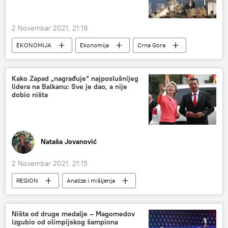
2 Novembar 2021, 21:19
EKONOMIJA
Ekonomija
Crna Gora
nafta
naftna bušotina
Region – ekonomija
Region
Kako Zapad „nagrađuje“ najposlušnijeg
lidera na Balkanu: Sve je dao, a nije
dobio ništa
Nataša Jovanović
2 Novembar 2021, 21:15
REGION
Analize i mišljenja
Severna Makedonija
Region – politika
Ništa od druge medalje – Magomedov
izgubio od olimpijskog šampiona