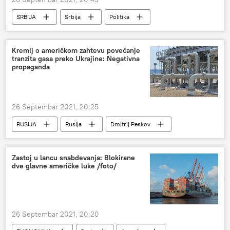
SRBIJA
Srbija
Politika
Aleksandar Bocan-Harčenko
Srbija – politika
Kriza na severu KiM
Kosovo i Metohija (KiM)
Kremlj o američkom zahtevu povećanje
tranzita gasa preko Ukrajine: Negativna
propaganda
26 Septembar 2021, 20:25
RUSIJA
Rusija
Dmitrij Peskov
SAD
ruski gas
Rusija – ekonomija
Zastoj u lancu snabdevanja: Blokirane
dve glavne američke luke /foto/
26 Septembar 2021, 20:20