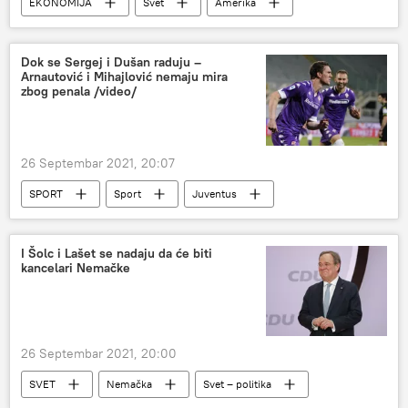
EKONOMIJA
Svet
Amerika
luke
Svet – ekonomija
Turizam i trgovina
Dok se Sergej i Dušan raduju –
Arnautović i Mihajlović nemaju mira
zbog penala /video/
26 Septembar 2021, 20:07
SPORT
Sport
Juventus
Paolo Dibala
Fudbal
Dušan Vlahović
Serija A
Fiorentina
I Šolc i Lašet se nadaju da će biti
kancelari Nemačke
26 Septembar 2021, 20:00
SVET
Nemačka
Svet – politika