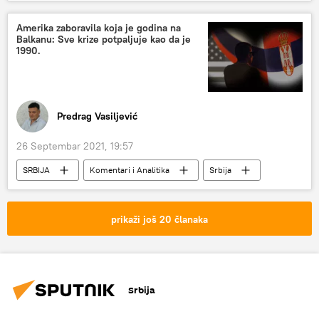
Amerika zaboravila koja je godina na
Balkanu: Sve krize potpaljuje kao da je
1990.
Predrag Vasiljević
26 Septembar 2021, 19:57
SRBIJA
Komentari i Analitika
Srbija
Politika
Srbija – politika
Region
prikaži još 20 članaka
Srbija