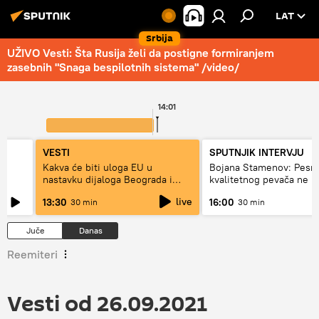
LAT
Srbija
UŽIVO Vesti: Šta Rusija želi da postigne formiranjem
zasebnih "Snaga bespilotnih sistema" /video/
14:01
VESTI
SPUTNJIK INTERVJU
Kakva će biti uloga EU u
Bojana Stamenov: Pesm
nastavku dijaloga Beograda i
kvalitetnog pevača ne 
Prištine?
dugo da živi
live
13:30
16:00
30 min
30 min
Juče
Danas
Reemiteri
Vesti od 26.09.2021