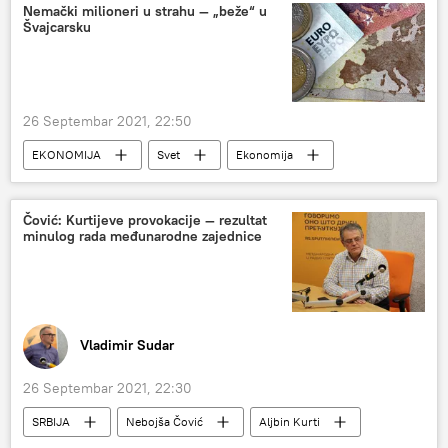
Aleksandar Vučić
Nemački milioneri u strahu — „beže“ u
Švajcarsku
26 Septembar 2021, 22:50
EKONOMIJA
Svet
Ekonomija
Nemačka
Svet – ekonomija
Čović: Kurtijeve provokacije — rezultat
minulog rada međunarodne zajednice
Vladimir Sudar
26 Septembar 2021, 22:30
SRBIJA
Nebojša Čović
Aljbin Kurti