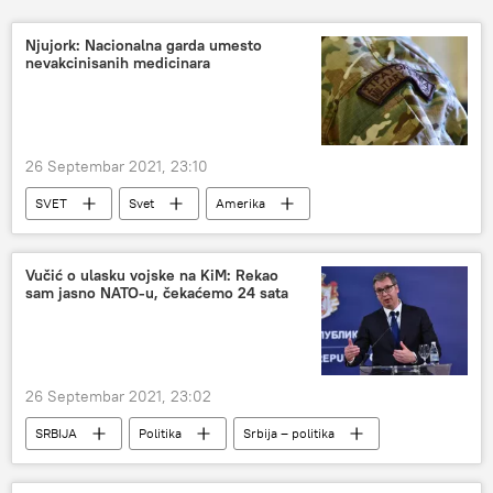
Njujork: Nacionalna garda umesto
nevakcinisanih medicinara
26 Septembar 2021, 23:10
SVET
Svet
Amerika
virus korona
Društvo
Vučić o ulasku vojske na KiM: Rekao
sam jasno NATO-u, čekaćemo 24 sata
26 Septembar 2021, 23:02
SRBIJA
Politika
Srbija – politika
Kosovo i Metohija (KiM)
Kriza na severu KiM