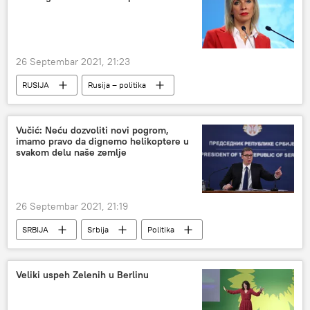
26 Septembar 2021, 21:23
RUSIJA
Rusija – politika
Svet – politika
Rusija
Vučić: Neću dozvoliti novi pogrom,
imamo pravo da dignemo helikoptere u
svakom delu naše zemlje
26 Septembar 2021, 21:19
SRBIJA
Srbija
Politika
Vučić
Srbija – politika
Veliki uspeh Zelenih u Berlinu