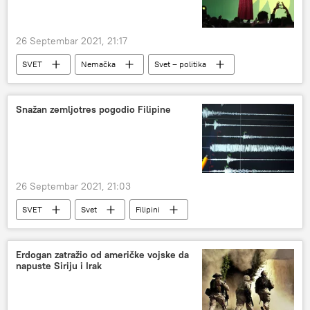
26 Septembar 2021, 21:17
SVET
Nemačka
Svet – politika
Snažan zemljotres pogodio Filipine
26 Septembar 2021, 21:03
SVET
Svet
Filipini
Nesreće i prirodne katastrofe
Društvo
Erdogan zatražio od američke vojske da
napuste Siriju i Irak