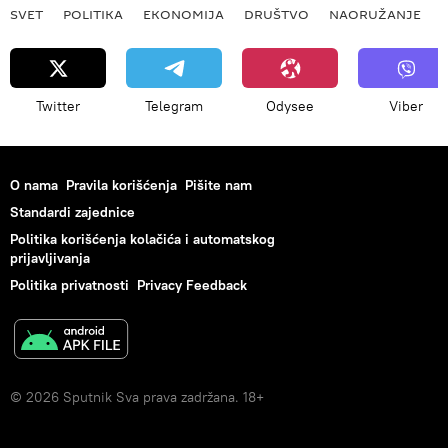
SVET
POLITIKA
EKONOMIJA
DRUŠTVO
NAORUŽANJE
Twitter
Telegram
Odysee
Viber
O nama
Pravila korišćenja
Pišite nam
Standardi zajednice
Politika korišćenja kolačića i automatskog
prijavljivanja
Politika privatnosti
Privacy Feedback
© 2026 Sputnik Sva prava zadržana. 18+