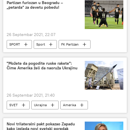
Partizan furiozan u Beogradu –
„petarda“ za devetu pobedu!
26 Septembar 2021, 22:07
SPORT
Sport
FK Partizan
Fudbal
"Možete da pogodite ruske rakete":
Čime Amerika želi da naoruža Ukrajinu
26 Septembar 2021, 21:40
SVET
Ukrajina
Amerika
Gvozdena kupola
Vojska i naoružanje
Novi trilateralni pakt pokazao Zapadu
kako izgleda novi svetski poredak