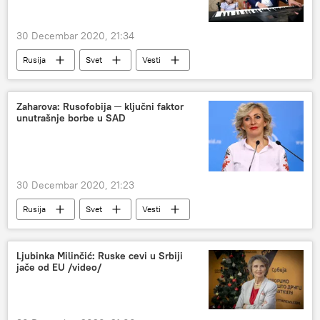
30 Decembar 2020, 21:34
Rusija
Svet
Vesti
Mihail Mišustin
pokloni
devojčica
Zaharova: Rusofobija ─ ključni faktor
unutrašnje borbe u SAD
30 Decembar 2020, 21:23
Rusija
Svet
Vesti
Marija Zaharova
rusofobija
SAD
Ljubinka Milinčić: Ruske cevi u Srbiji
jače od EU /video/