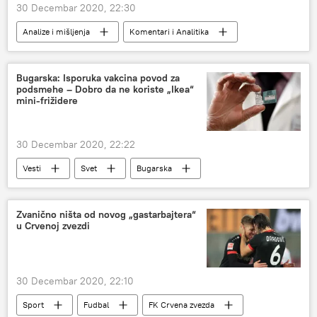
30 Decembar 2020, 22:30
Analize i mišljenja
Komentari i Analitika
Vakcine
Sputnjik Ve (Sputnik V)
vakcinacija
virus korona
Bugarska: Isporuka vakcina povod za
podsmehe – Dobro da ne koriste „Ikea“
mini-frižidere
30 Decembar 2020, 22:22
Vesti
Svet
Bugarska
Vakcine
kritike
Evropa
Zvanično ništa od novog „gastarbajtera“
u Crvenoj zvezdi
30 Decembar 2020, 22:10
Sport
Fudbal
FK Crvena zvezda