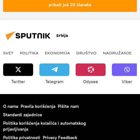
prikaži još 20 članaka
Srbija
SVET
POLITIKA
EKONOMIJA
DRUŠTVO
NAORUŽANJE
Twitter
Telegram
Odysee
Viber
O nama
Pravila korišćenja
Pišite nam
Standardi zajednice
Politika korišćenja kolačića i automatskog
prijavljivanja
Politika privatnosti
Privacy Feedback