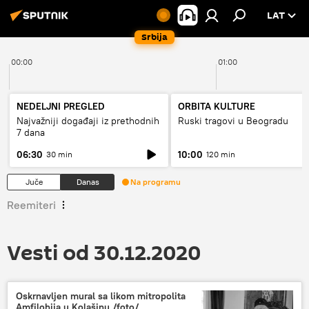
LAT
Srbija
00:00
01:00
NEDELJNI PREGLED
ORBITA KULTURE
Najvažniji događaji iz prethodnih
Ruski tragovi u Beogradu
7 dana
06:30
10:00
30 min
120 min
Juče
Danas
Na programu
Reemiteri
Vesti od 30.12.2020
Oskrnavljen mural sa likom mitropolita
Amfilohija u Kolašinu /foto/