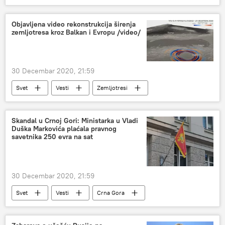
Objavljena video rekonstrukcija širenja
zemljotresa kroz Balkan i Evropu /video/
30 Decembar 2020, 21:59
Svet
Vesti
Zemljotresi
video-snimak
Italija
širenje
Hrvatska
Region
Skandal u Crnoj Gori: Ministarka u Vladi
Duška Markovića plaćala pravnog
savetnika 250 evra na sat
30 Decembar 2020, 21:59
Svet
Vesti
Crna Gora
skandal
savetnik
plata
Duško Marković
Region