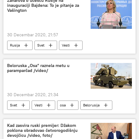
Zaharova o učešću Rusije na
inauguraciji Bajdena: To je pitanje za
Vašington
30 Decembar 2020, 21:57
Rusija
Svet
Vesti
Marija Zaharova
Džozef Bajden
inauguracija
Beloruska „Osa“ raznela metu u
paramparčad /video/
30 Decembar 2020, 21:34
Svet
Vesti
osa
Belorusija
meta
Evropa
Kad zasvira ruski premijer: Džakom
poklona obradovao četvorogodišnju
devojčicu /video, foto/