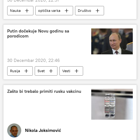
Nauka
optička varka
Društvo
Putin dočekuje Novu godinu sa
porodicom
30 Decembar 2020, 22:46
Rusija
Svet
Vesti
Vladimir Putin
Nova godina
Zašto bi trebalo primiti rusku vakcinu
Nikola Joksimović