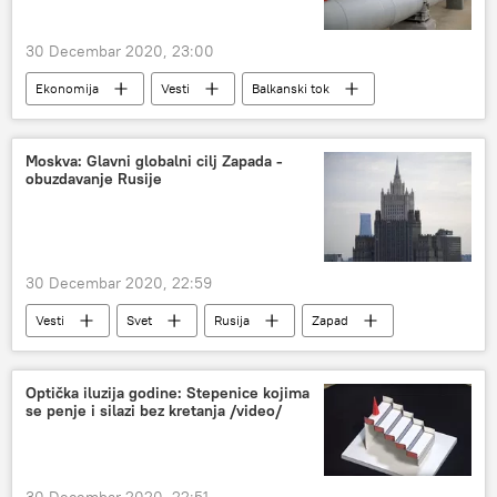
30 Decembar 2020, 23:00
Ekonomija
Vesti
Balkanski tok
gasovod
Srbija
Bugarska
Dušan Bajatović
Moskva: Glavni globalni cilj Zapada -
obuzdavanje Rusije
30 Decembar 2020, 22:59
Vesti
Svet
Rusija
Zapad
obuzdavanje
Marija Zaharova
Optička iluzija godine: Stepenice kojima
se penje i silazi bez kretanja /video/
30 Decembar 2020, 22:51