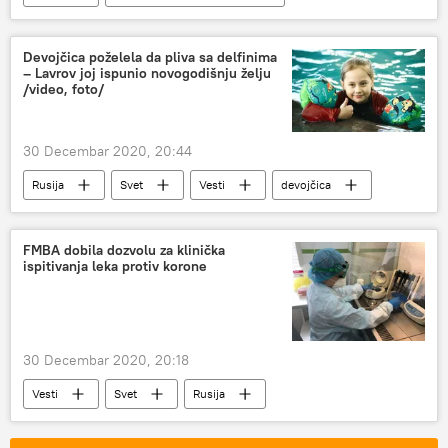
Devojčica poželela da pliva sa delfinima
– Lavrov joj ispunio novogodišnju želju
/video, foto/
30 Decembar 2020, 20:44
Rusija
Svet
Vesti
devojčica
Sergej Lavrov
poklon
delfini
FMBA dobila dozvolu za klinička
ispitivanja leka protiv korone
30 Decembar 2020, 20:18
Vesti
Svet
Rusija
virus korona
lek
ispitivanja