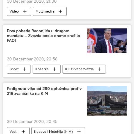
30 Decembar 2020, 21:00
Video
Multimedija
Ljubinka Milinčić: Moj pogled na Rusiju
Radio
Balkanski tok
Ljubinka Milinčić
Prva pobeda Radonjića u drugom
mandatu – Zvezda posle drame srušila
PAO!
30 Decembar 2020, 20:58
Sport
Košarka
KK Crvena zvezda
Evroliga (košarka)
Podignuto više od 290 optužnica protiv
216 zvaničnika na KiM
30 Decembar 2020, 20:45
Vesti
Kosovo i Metohija (KiM)