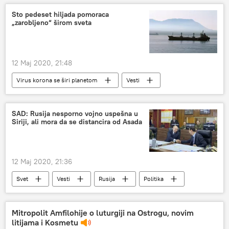
Sto pedeset hiljada pomoraca
„zarobljeno“ širom sveta
12 Maj 2020, 21:48
Virus korona se širi planetom
Vesti
pomorci
SAD: Rusija nesporno vojno uspešna u
Siriji, ali mora da se distancira od Asada
12 Maj 2020, 21:36
Svet
Vesti
Rusija
Politika
Džejms Džefri
Bašar el Asad
Mitropolit Amfilohije o luturgiji na Ostrogu, novim
litijama i Kosmetu