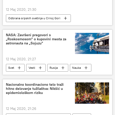
12 Maj 2020, 21:30
Odbrana srpskih svetinja u Crnoj Gori
Sputnjik intervju
Radio
NASA: Završeni pregovori s
„Roskosmosom” o kupovini mesta za
astronauta na „Sojuzu”
12 Maj 2020, 21:27
Svet
Vesti
Rusija
Nauka
Međunarodna svemirska stanica
pregovori
Sojuz
NASA
Roskosmos
Nacionalno koordinaciono telo traži
hitno delovanje tužilaštva: Nikšić u
Društvo
epidemiološkom riziku
12 Maj 2020, 21:26