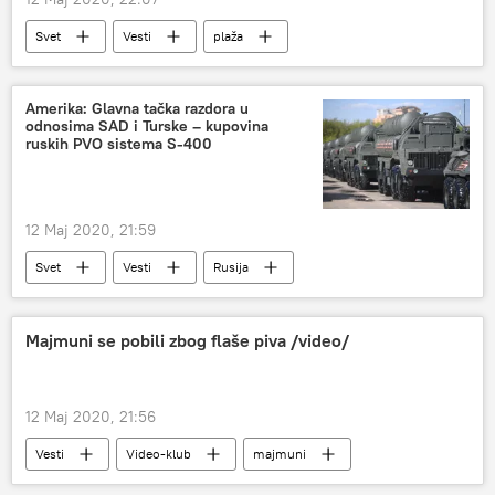
Svet
Vesti
plaža
divlja svinja
Hrvatska
Region
Amerika: Glavna tačka razdora u
odnosima SAD i Turske – kupovina
ruskih PVO sistema S-400
12 Maj 2020, 21:59
Svet
Vesti
Rusija
Džejms Džefri
Vojska i naoružanje
Evropa
Majmuni se pobili zbog flaše piva /video/
12 Maj 2020, 21:56
Vesti
Video-klub
majmuni
tuča