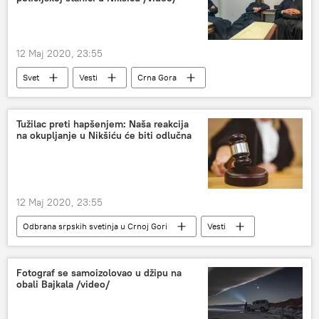
12 Maj 2020, 23:55
Svet
Vesti
Crna Gora
sveštenici
Region
Tužilac preti hapšenjem: Naša reakcija
na okupljanje u Nikšiću će biti odlučna
12 Maj 2020, 23:55
Odbrana srpskih svetinja u Crnoj Gori
Vesti
Svet
Region
Fotograf se samoizolovao u džipu na
obali Bajkala /video/