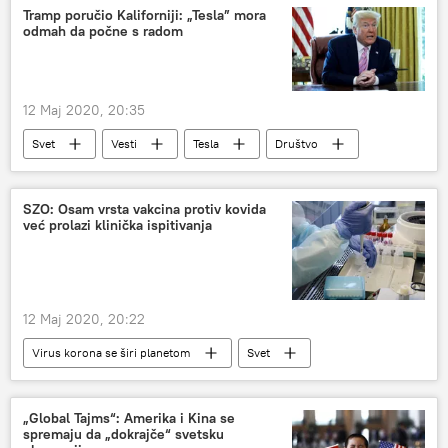
Tramp poručio Kaliforniji: „Tesla” mora
odmah da počne s radom
12 Maj 2020, 20:35
Svet
Vesti
Tesla
Društvo
SZO: Osam vrsta vakcina protiv kovida
već prolazi klinička ispitivanja
12 Maj 2020, 20:22
Virus korona se širi planetom
Svet
Vesti
SZO
Vakcine
„Global Tajms“: Amerika i Kina se
spremaju da „dokrajče“ svetsku