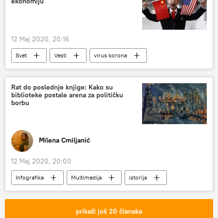
ekonomiju
12 Maj 2020, 20:16
Svet
Vesti
virus korona
Svet – ekonomija
Rat do poslednje knjige: Kako su
biblioteke postale arena za političku
borbu
Milena Cmiljanić
12 Maj 2020, 20:00
Infografika
Multimedija
istorija
antički grad
biblioteka
tilda
prikaži još 20 članaka