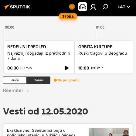
LAT
Srbija
00:00
01:00
NEDELJNI PREGLED
ORBITA KULTURE
Najvažniji događaji iz prethodnih
Ruski tragovi u Beogradu
7 dana
06:30
10:00
30 min
120 min
Juče
Danas
Na programu
Reemiteri
Vesti od 12.05.2020
Ekskluzivno: Sveštenici poju u
policijskoj stanici u Nikšiću /video/