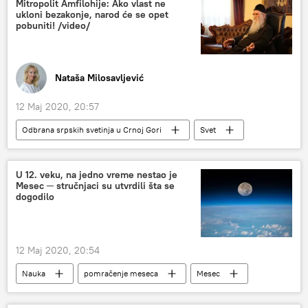
Mitropolit Amfilohije: Ako vlast ne
ukloni bezakonje, narod će se opet
pobuniti! /video/
Nataša Milosavljević
12 Maj 2020, 20:57
Odbrana srpskih svetinja u Crnoj Gori
Svet
Vesti
ne damo svetinje
Region
U 12. veku, na jedno vreme nestao je
Mesec ─ stručnjaci su utvrdili šta se
dogodilo
12 Maj 2020, 20:54
Nauka
pomračenje meseca
Mesec
naučnici
Društvo