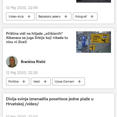
12 Maj 2020, 22:45
Video-klub
Bajkalsko jezero
fotograf
virus korona
Priština vidi na hiljade „očišćenih“
Albanaca sa juga Srbije koji nikada tu
nisu ni živeli
Brankica Ristić
12 Maj 2020, 22:26
Politika
Vesti
Vjosa Osmani
Nebojša Arsić
Medveđa
Albanci
Divlja svinja iznenadila posetioce jedne plaže u
Hrvatskoj /video/
12 Maj 2020, 22:07