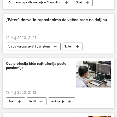
Odbrana srpskih svetinja u Crnoj Gori
Svet
Vesti
Region
„Tviter“ dozvolio zaposlenima da večno rade na daljinu
12 Maj 2020, 21:21
Virus korona se širi planetom
Tviter
rad
kuća
pandemija
Društvo
Ova profesija biće najtraženija posle
pandemije
12 Maj 2020, 21:13
Svet
Vesti
zanimanja
programeri
pandemija