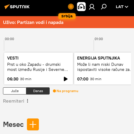
LAT
Srbija
Uživo: Partizan vodi i napada
00:00
01:00
VESTI
ENERGIJA SPUTNJIKA
Prst u oko Zapadu - drumski
Može li nam niski Dunav
most između Rusije i Severne
ispostaviti visoke račune za
Koreje
struju, ili restrikcije
06:30
07:00
30 min
30 min
Juče
Danas
Na programu
Reemiteri
Mesec