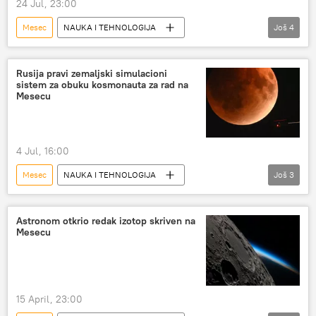
24 Jul, 23:00
Mesec
NAUKA I TEHNOLOGIJA
Još
4
Nauka i tehnologija
Svemir
zvezde
Sunčev sistem
Rusija pravi zemaljski simulacioni
sistem za obuku kosmonauta za rad na
Mesecu
4 Jul, 16:00
Mesec
NAUKA I TEHNOLOGIJA
Još
3
Nauka i tehnologija
kosmonauti
Društvo
Astronom otkrio redak izotop skriven na
Mesecu
15 April, 23:00