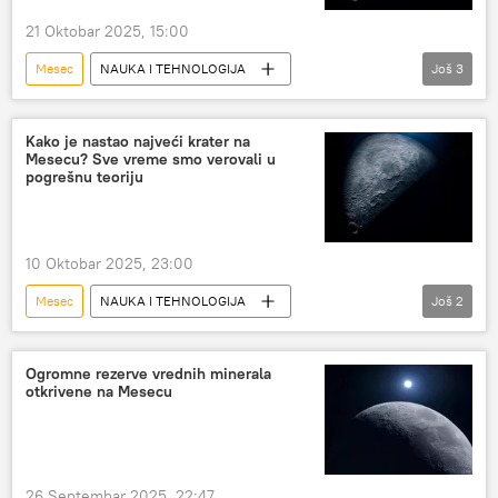
21 Oktobar 2025, 15:00
Mesec
NAUKA I TEHNOLOGIJA
Još
3
Nauka i tehnologija
Društvo
Svemir
Kako je nastao najveći krater na
Mesecu? Sve vreme smo verovali u
pogrešnu teoriju
10 Oktobar 2025, 23:00
Mesec
NAUKA I TEHNOLOGIJA
Još
2
Nauka i tehnologija
Društvo
Ogromne rezerve vrednih minerala
otkrivene na Mesecu
26 Septembar 2025, 22:47