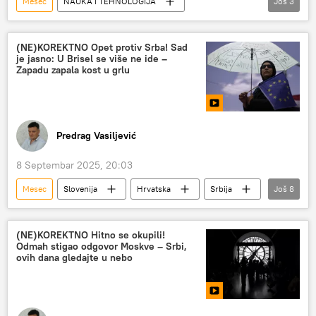
Mesec
NAUKA I TEHNOLOGIJA
Još
3
Nauka i tehnologija
otkriće
Društvo
(NE)KOREKTNO Opet protiv Srba! Sad
je jasno: U Brisel se više ne ide –
Zapadu zapala kost u grlu
Predrag Vasiljević
8 Septembar 2025, 20:03
Mesec
Slovenija
Hrvatska
Srbija
Još
8
Viktor Orban
Evropska unija (EU)
Vladimir Putin
Rusija
Donald Tramp
(NE)KOREKTNO Hitno se okupili!
Odmah stigao odgovor Moskve – Srbi,
G20
Evropsko prvenstvo u košarci
ovih dana gledajte u nebo
(NE)KOREKTNO