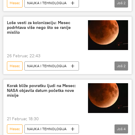
Mesec
NAUKA I TEHNOLOGIJA
Još
2
Nauka i tehnologija
Društvo
Loše vesti za kolonizaciju: Mesec
podrhtava više nego što se ranije
mislilo
26 Februar, 22:43
Mesec
NAUKA I TEHNOLOGIJA
Još
2
Nauka i tehnologija
Društvo
Korak bliže povratku ljudi na Mesec:
NASA objavila datum početka nove
misije
21 Februar, 18:30
Mesec
NAUKA I TEHNOLOGIJA
Još
4