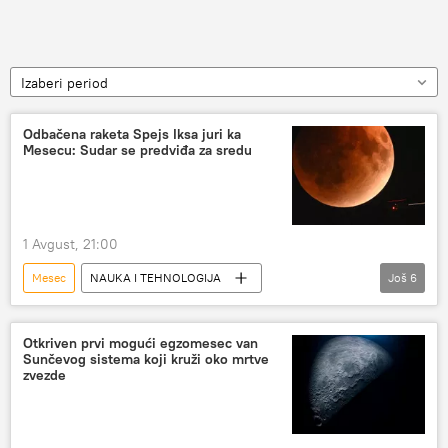
Izaberi period
Odbačena raketa Spejs Iksa juri ka
Mesecu: Sudar se predviđa za sredu
1 Avgust, 21:00
Mesec
NAUKA I TEHNOLOGIJA
Još
6
Nauka i tehnologija
Svemir
Spejs iks
Ilon Mask
raketa
sudar
Otkriven prvi mogući egzomesec van
Sunčevog sistema koji kruži oko mrtve
zvezde