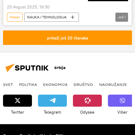
23 Avgust 2025, 19:30
Mesec
NAUKA I TEHNOLOGIJA
Još
1
Nauka i tehnologija
prikaži još 20 članaka
Srbija
SVET
POLITIKA
EKONOMIJA
DRUŠTVO
NAORUŽANJE
Twitter
Telegram
Odysee
Viber