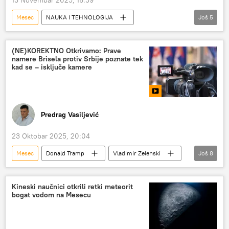
13 Novembar 2025, 16:59
Mesec
NAUKA I TEHNOLOGIJA
Još
5
Nauka i tehnologija
Svemir
astronomija
asteroid
Društvo
(NE)KOREKTNO Otkrivamo: Prave
namere Brisela protiv Srbije poznate tek
kad se – isključe kamere
Predrag Vasiljević
23 Oktobar 2025, 20:04
Mesec
Donald Tramp
Vladimir Zelenski
Još
8
Rusija
Turska
Kosovo i Metohija (KiM)
Evropski parlament
Kineski naučnici otkrili retki meteorit
bogat vodom na Mesecu
Srbija
Kina
KK Crvena zvezda
(NE)KOREKTNO