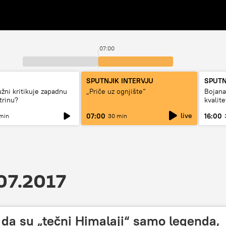
07:00
SPUTNJIK INTERVJU
SPUTN
užni kritikuje zapadnu
„Priče uz ognjište“
Bojan
trinu?
kvalit
dugo d
live
07:00
16:00
min
30 min
07.2017
i da su „tečni Himalaji“ samo legenda,