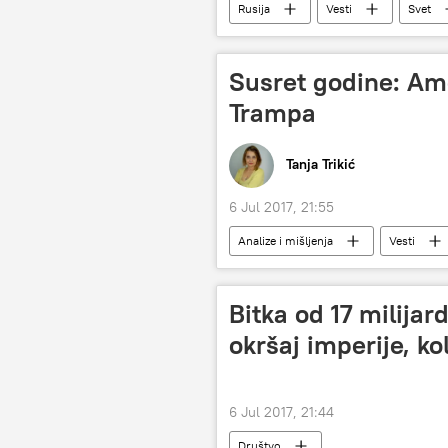
Rusija
Vesti
Svet
Susret godine: Ame
Trampa
Tanja Trikić
6 Jul 2017, 21:55
Analize i mišljenja
Vesti
Bitka od 17 milijar
okršaj imperije, ko
6 Jul 2017, 21:44
Društvo