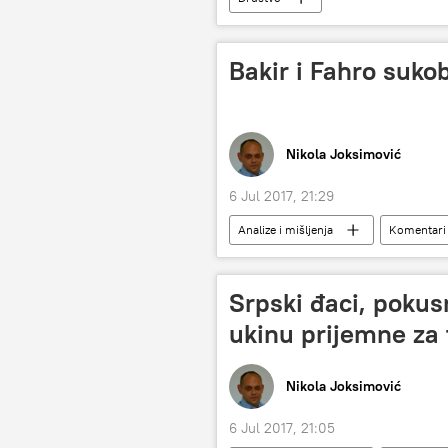
Bakir i Fahro suk
Nikola Joksimović
6 Jul 2017, 21:29
Analize i mišljenja
Komentari i
Fahrudin Radončić
Nihat Hebi
sukob Bakira Izetbegovića i Fahrudina 
Srpski đaci, pokusn
Bosna i Hercegovina (BiH)
ukinu prijemne za 
Nikola Joksimović
6 Jul 2017, 21:05