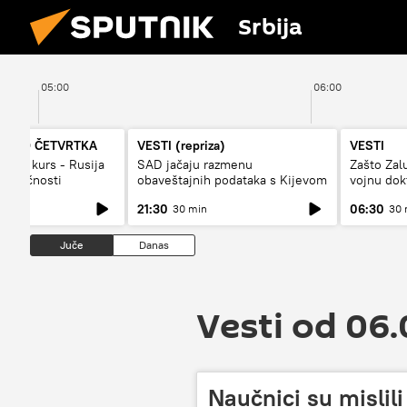
Srbija
05:00
06:00
A DO ČETVRTKA
VESTI (repriza)
VESTI
vojni kurs - Rusija
SAD jačaju razmenu
Zašto Zal
budućnosti
obaveštajnih podataka s Kijevom
vojnu dok
21:30
06:30
30 min
30 
Juče
Danas
Vesti od 06.
Naučnici su mislil