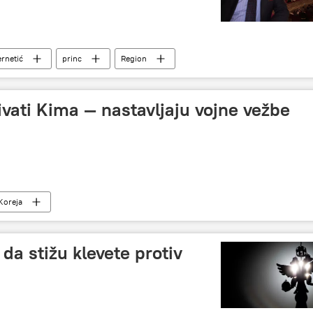
rnetić
princ
Region
zivati Kima — nastavljaju vojne vežbe
Koreja
da stižu klevete protiv