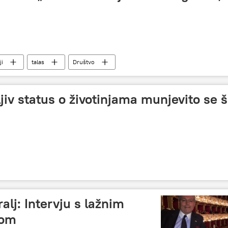
ji
talas
Društvo
iv status o životinjama munjevito se ši
alj: Intervju s lažnim
com