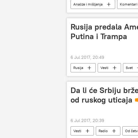
Analize i mišljenja
Komentari i
Neđo Danilović
Dragan Povre
fakultet
matura
sta
Rusija predala Am
Putina i Trampa
6 Jul 2017, 20:49
Rusija
Vesti
Svet
Da li će Srbiju br
od ruskog uticaja
6 Jul 2017, 20:39
Vesti
Radio
Od četv