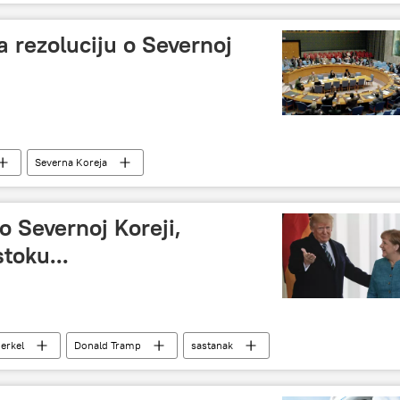
la rezoluciju o Severnoj
Severna Koreja
o Severnoj Koreji,
stoku...
erkel
Donald Tramp
sastanak