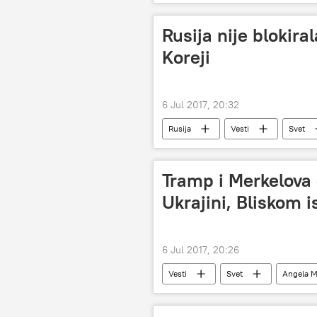
Rusija nije blokira
Koreji
6 Jul 2017, 20:32
Rusija
Vesti
Svet
Tramp i Merkelova 
Ukrajini, Bliskom i
6 Jul 2017, 20:26
Vesti
Svet
Angela M