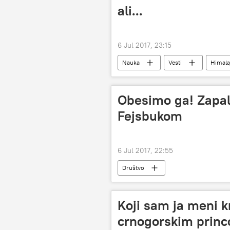
ali...
6 Jul 2017, 23:15
Nauka
Vesti
Himala
Obesimo ga! Zapalj
Fejsbukom
6 Jul 2017, 22:55
Društvo
Koji sam ja meni kr
crnogorskim prin