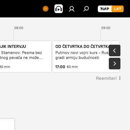
08:00
09:00
JIK INTERVJU
OD ČETVRTKA DO ČETVRTKA
a Stamenov: Pesma bez
Putinov novi vojni kurs - Rusija
etnog pevača ne može
gradi armiju budućnosti
a živi
17:00
30 min
60 min
Reemiteri