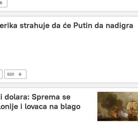
rika strahuje da će Putin da nadigra
G20
di dolara: Sprema se
lonije i lovaca na blago