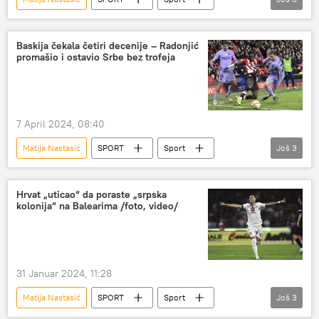
Fudbal
Marko Dmitrović
Darko Brašanac
Baskija čekala četiri decenije – Radonjić
promašio i ostavio Srbe bez trofeja
7 April 2024, 08:40
Matija Nastasić
SPORT
Sport
Još
3
Fudbal
Nemanja Radonjić
Predrag Rajković
Hrvat „uticao“ da poraste „srpska
kolonija“ na Balearima /foto, video/
31 Januar 2024, 11:28
Matija Nastasić
SPORT
Sport
Još
3
Fudbal
Nemanja Radonjić