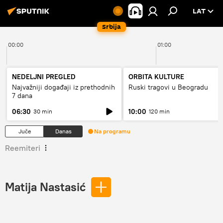
LAT
Srbija
00:00
01:00
NEDELJNI PREGLED
ORBITA KULTURE
Najvažniji događaji iz prethodnih
Ruski tragovi u Beogradu
7 dana
06:30
10:00
30 min
120 min
Juče
Danas
Na programu
Reemiteri
Matija Nastasić