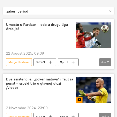
Izaberi period
Umesto u Partizan – ode u drugu ligu
Arabije!
22 Avgust 2025, 09:39
Matija Nastasić
SPORT
Sport
Još
2
Fudbal
FK Partizan
Dve asistencije, „poker matova“ i faul za
penal – srpski trio u glavnoj ulozi
/video/
2 Novembar 2024, 23:00
Matija Nastasić
SPORT
Sport
Još
3