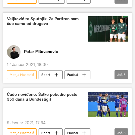
Dragan Stojković Piksi
Luka Jović
Fudbal
Veljković za Sputnjik: Za Partizan sam
čuo samo od drugova
Petar Milovanović
12 Januar 2021, 18:00
Matija Nastasić
Sport
Fudbal
Još
5
Miloš Veljković
Verder Bremen
FK Partizan
Intervjui
Čudo neviđeno: Šalke pobedio posle
359 dana u Bundesligi!
Analize i mišljenja
9 Januar 2021, 17:34
Matija Nastasić
Sport
Fudbal
Još
3