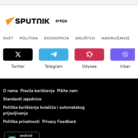
Srbija
reprezentacija Srbije
Svetsko prvenstvo u fudbalu 2018
Fudbal
Srbija
SVET
POLITIKA
EKONOMIJA
DRUŠTVO
NAORUŽANJE
Twitter
Telegram
Odysee
Viber
O nama
Pravila korišćenja
Pišite nam
Standardi zajednice
Politika korišćenja kolačića i automatskog
prijavljivanja
Politika privatnosti
Privacy Feedback