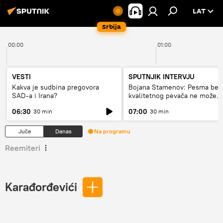
LAT
Srbija
00:00
01:00
VESTI
SPUTNJIK INTERVJU
Kakva je sudbina pregovora
Bojana Stamenov: Pesma bez
SAD-a i Irana?
kvalitetnog pevača ne može
dugo da živi
06:30
07:00
30 min
30 min
Juče
Danas
Na programu
Reemiteri
Karađorđevići