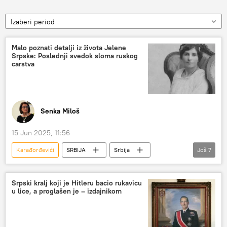
Izaberi period
Malo poznati detalji iz života Jelene
Srpske: Poslednji svedok sloma ruskog
carstva
Senka Miloš
15 Jun 2025, 11:56
Karađorđevići
SRBIJA
Srbija
Još
7
Srbija – društvo
Rusija
Kultura
Kultura – vesti
Romanovi
Srpski kralj koji je Hitleru bacio rukavicu
u lice, a proglašen je – izdajnikom
Razvojni centar ruskog geografskog društva u Srbiji
Miroljub Milinčić