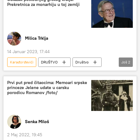
Prekretnica za monarhiju u toj zemlji
Milica Trklja
14 Januar 2023, 17:44
Karađorđevići
DRUŠTVO
Društvo
Još
2
Grčka
kraljevska porodica
Prvi put pred čitaocima: Memoari srpske
princeze Jelene udate u carsku
porodicu Romanov /foto/
Senka Miloš
2 Maj 2022, 19:45