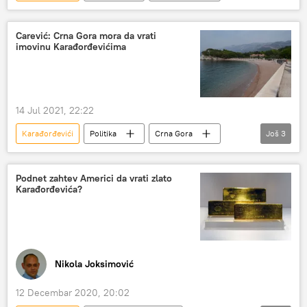
Carević: Crna Gora mora da vrati
imovinu Karađorđevićima
14 Jul 2021, 22:22
Karađorđevići
Politika
Crna Gora
Još
3
Miločer
Marko Bato Carević
Region
Podnet zahtev Americi da vrati zlato
Karađorđevića?
Nikola Joksimović
12 Decembar 2020, 20:02