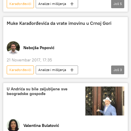
Karađorđevići
Analize i mišljenja
Još
5
Komentari i Analitika
zlato
Aleksandar Karađorđević
SAD
Muke Karađorđevića da vrate imovinu u Crnoj Gori
lobiranje
Nebojša Popović
21 Novembar 2017, 17:35
Karađorđevići
Analize i mišljenja
Još
3
Komentari i Analitika
Miločer
restitucija
U Andrića su bile zaljubljene sve
beogradske gospođe
Valentina Bulatović