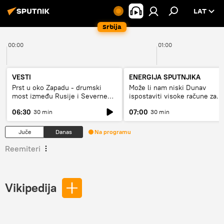
LAT
Srbija
00:00
01:00
VESTI
ENERGIJA SPUTNJIKA
Prst u oko Zapadu - drumski
Može li nam niski Dunav
most između Rusije i Severne
ispostaviti visoke račune za
Koreje
struju, ili restrikcije
06:30
07:00
30 min
30 min
Juče
Danas
Na programu
Reemiteri
Vikipedija