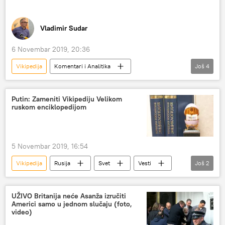
Vladimir Sudar
6 Novembar 2019, 20:36
Vikipedija
Komentari i Analitika
Još
4
Analize i mišljenja
Politika
Vesti
Vladimir Putin
Putin: Zameniti Vikipediju Velikom
ruskom enciklopedijom
5 Novembar 2019, 16:54
Vikipedija
Rusija
Svet
Vesti
Još
2
ruski jezik
enciklopedija
UŽIVO Britanija neće Asanža izručiti
Americi samo u jednom slučaju (foto,
video)