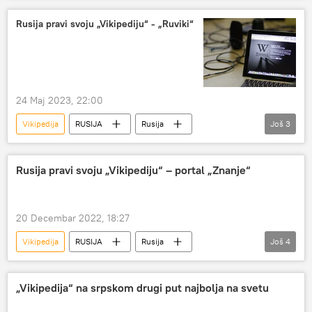
FBI
Tviter
Rusija pravi svoju „Vikipediju“ - „Ruviki“
24 Maj 2023, 22:00
Vikipedija
RUSIJA
Rusija
Još
3
Rusija – društvo
Društvo
internet
Rusija pravi svoju „Vikipediju“ – portal „Znanje“
20 Decembar 2022, 18:27
Vikipedija
RUSIJA
Rusija
Još
4
Rusija – društvo
pretraživač
Magazin
Društvo
„Vikipedija“ na srpskom drugi put najbolja na svetu