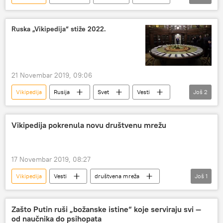
Velika ruska enciklopedija
Dmitrij Medvedev
Ruska „Vikipedija“ stiže 2022.
21 Novembar 2019, 09:06
Vikipedija
Rusija
Svet
Vesti
Još
2
Kultura
Velika ruska enciklopedija
Vikipedija pokrenula novu društvenu mrežu
17 Novembar 2019, 08:27
Vikipedija
Vesti
društvena mreža
Još
1
Društvo
Zašto Putin ruši „božanske istine“ koje serviraju svi —
od naučnika do psihopata