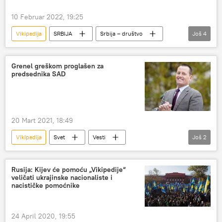
10 Februar 2022, 19:25
Vikipedija
SRBIJA
Srbija – društvo
Još
4
Srbija
Društvo
Nauka i tehnologija
Magazin
Grenel greškom proglašen za
predsednika SAD
20 Mart 2021, 18:49
Vikipedija
Svet
Vesti
Još
2
Ričard Grenel
predsednik SAD
Gugl
Rusija: Kijev će pomoću „Vikipedije“
veličati ukrajinske nacionaliste i
nacističke pomoćnike
24 April 2020, 19:55