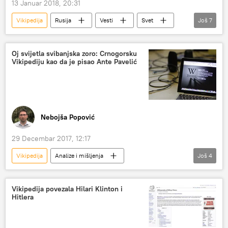
13 Januar 2018, 20:31
Vikipedija
Rusija
Vesti
Svet
Još
7
Velika Britanija
Tviter
botovi
trolovi
Gugl
Fejsbuk
Oj svijetla svibanjska zoro: Crnogorsku
Vikipediju kao da je pisao Ante Pavelić
Evropa
Nebojša Popović
29 Decembar 2017, 12:17
Vikipedija
Analize i mišljenja
Još
4
Komentari i Analitika
Crna Gora
crnogorski jezik
Balkanske igre bez granica
Vikipedija povezala Hilari Klinton i
Hitlera