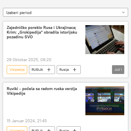
Izaberi period
Zajedničko poreklo Rusa i Ukrajinaca;
Krim: „Grokipedija“ obradila istorijsku
pozadinu SVO
28 Oktobar 2025, 08:20
Vikipedija
RUSIJA
Rusija
Još
1
Specijalna vojna operacija u Ukrajini – vesti
Ruviki - počela sa radom ruska verzija
Vikipedije
15 Januar 2024, 21:45
Vikipedija
RUSIJA
Rusija