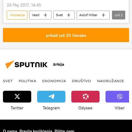
23 Maj 2017, 14:45
Vikipedija
Vesti
Svet
Adolf Hitler
Još
2
Hilari Klinton
Majn Kampf
prikaži još 20 članaka
Srbija
SVET
POLITIKA
EKONOMIJA
DRUŠTVO
NAORUŽANJE
Twitter
Telegram
Odysee
Viber
O nama
Pravila korišćenja
Pišite nam