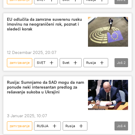
Evropska unija (EU)
zamrzavanje imovine
EU odlučila da zamrzne suverenu rusku
imovinu na neograničeni rok, poznat i
sledeći korak
12 Decembar 2025, 20:07
zamrzavanje
SVET
Svet
Rusija
Još
2
Evropska unija (EU)
zamrzavanje imovine
Rusija: Sumnjamo da SAD mogu da nam
ponude neki interesantan predlog za
rešavanje sukoba u Ukrajini
3 Januar 2025, 10:07
zamrzavanje
RUSIJA
Rusija
Još
4
Specijalna vojna operacija u Ukrajini – vesti