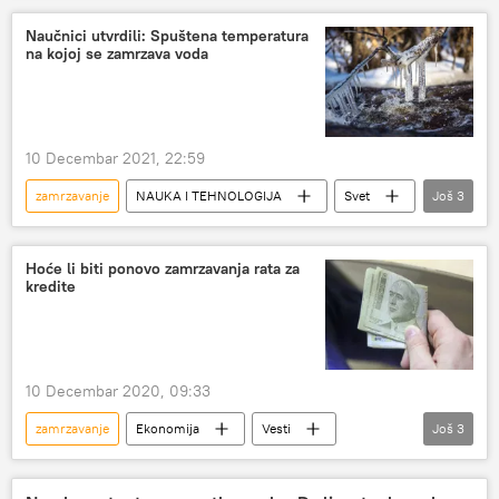
Naučnici utvrdili: Spuštena temperatura
na kojoj se zamrzava voda
10 Decembar 2021, 22:59
zamrzavanje
NAUKA I TEHNOLOGIJA
Svet
Još
3
led
Nauka i tehnologija
voda
Hoće li biti ponovo zamrzavanja rata za
kredite
10 Decembar 2020, 09:33
zamrzavanje
Ekonomija
Vesti
Još
3
Jorgovanka Tabaković
NBS
krediti