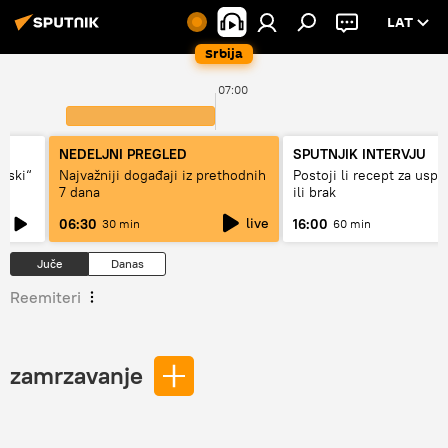
LAT
Srbija
07:00
NEDELJNI PREGLED
SPUTNJIK INTERVJU
ovski“
Najvažniji događaji iz prethodnih
Postoji li recept za usp
7 dana
ili brak
live
06:30
16:00
30 min
60 min
Juče
Danas
Reemiteri
zamrzavanje