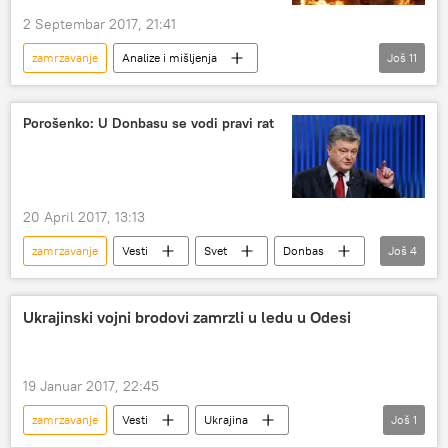
2 Septembar 2017, 21:41
zamrzavanje
Analize i mišljenja
Još
11
Komentari i Analitika
Kina
San Francisko
Donald Tramp
Porošenko: U Donbasu se vodi pravi rat
Srećko Đukić
diplomatija
hladni rat
odnosi
dokumenta
dim
novi odnosi
20 April 2017, 13:13
zamrzavanje
Vesti
Svet
Donbas
Još
4
Ukrajina
Petro Porošenko
Skaj njuz
Evropa
Ukrajinski vojni brodovi zamrzli u ledu u Odesi
19 Januar 2017, 22:45
zamrzavanje
Vesti
Ukrajina
Još
1