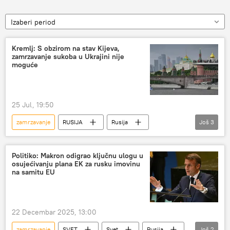
Izaberi period
Kremlj: S obzirom na stav Kijeva,
zamrzavanje sukoba u Ukrajini nije
moguće
25 Jul, 19:50
zamrzavanje
RUSIJA
Rusija
Još
3
Ukrajina
sukob
Dmitrij Peskov
Politiko: Makron odigrao ključnu ulogu u
osujećivanju plana EK za rusku imovinu
na samitu EU
22 Decembar 2025, 13:00
zamrzavanje
SVET
Svet
Rusija
Još
2