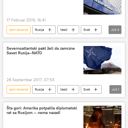
17 Februar 2019, 16:41
zamrzavanje
Rusija
Vesti
Svet
Još
4
Venecuela
Gasprombank
sankcije
računi
Severnoatlantski pakt želi da zamrzne
Savet Rusija—NATO
28 Septembar 2017, 07:53
zamrzavanje
Rusija
Vesti
Svet
Još
1
Savet Rusija-NATO
Šta gori: Amerika potpalila diplomatski
rat sa Rusijom — nema nazad!