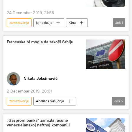
24 Decembar 2019, 21:56
zamrzavanje
jajne ćelije
Kina
Još
1
Društvo
Francuska bi mogla da zakoči Srbiju
Nikola Joksimović
2 Decembar 2019, 20:31
zamrzavanje
Analize i mišljenja
Još
5
Komentari i Analitika
pregovori
pristupni pregovori
pregovori o članstvu
„Gasprom banka“ zamrzla račune
venecuelanskoj naftnoj kompaniji
Brisel