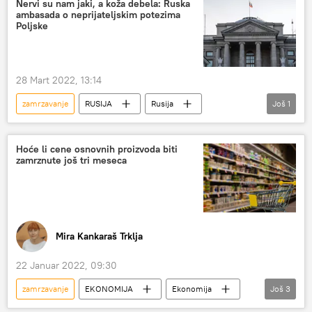
Nervi su nam jaki, a koža debela: Ruska
ambasada o neprijateljskim potezima
Specijalna vojna operacija u Ukrajini – vesti
Poljske
28 Mart 2022, 13:14
zamrzavanje
RUSIJA
Rusija
Još
1
Poljska
proterivanje diplomata
Hoće li cene osnovnih proizvoda biti
zamrznute još tri meseca
Mira Kankaraš Trklja
22 Januar 2022, 09:30
zamrzavanje
EKONOMIJA
Ekonomija
Još
3
cene
Srbija – ekonomija
Srbija