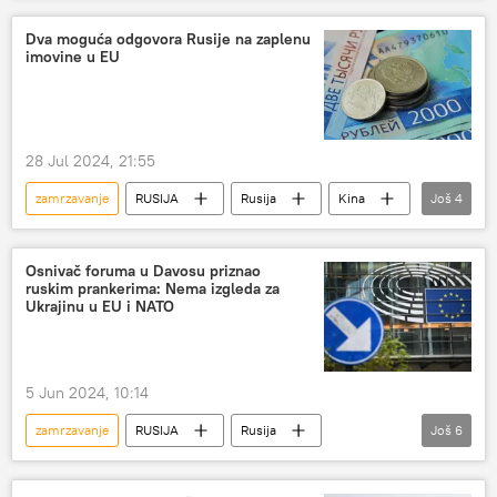
SAD
Vladimir Zelenski
Dva moguća odgovora Rusije na zaplenu
imovine u EU
Vasilij Nebenzja
28 Jul 2024, 21:55
zamrzavanje
RUSIJA
Rusija
Kina
Još
4
zamrzavanje imovine
imovina
Evropska unija (EU)
konfiskovanje
Osnivač foruma u Davosu priznao
ruskim prankerima: Nema izgleda za
Ukrajinu u EU i NATO
5 Jun 2024, 10:14
zamrzavanje
RUSIJA
Rusija
Još
6
prankeri
Evropska unija (EU)
NATO
Ukrajina
Klaus Švab