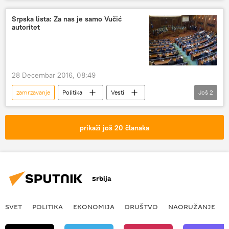
Odesa
brodovi
Srpska lista: Za nas je samo Vučić
autoritet
28 Decembar 2016, 08:49
zamrzavanje
Politika
Vesti
Još
2
Kosovo i Metohija (KiM)
Skupština
prikaži još 20 članaka
Srbija
SVET
POLITIKA
EKONOMIJA
DRUŠTVO
NAORUŽANJE