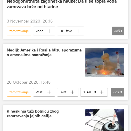
Neodgonetnuta zagonetka nauke: Da li se topla voda
zamrzava brže od hladne
3 Novembar 2020, 20:16
zamrzavanje
voda
Društvo
Još
1
fenomeni
Mediji: Amerika i Rusija blizu sporazuma
o arsenalima naoružanja
20 Oktobar 2020, 15:48
zamrzavanje
Vesti
Svet
START 3
Još
3
bojeve glave
Rusija
Amerika
Kineskinja tuži bolnicu zbog
zamrzavanja jajnih ćelija