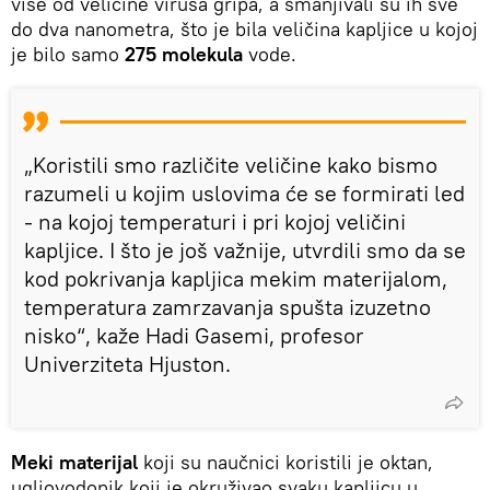
više od veličine virusa gripa, a smanjivali su ih sve
do dva nanometra, što je bila veličina kapljice u kojoj
je bilo samo
275 molekula
vode.
„Koristili smo različite veličine kako bismo
razumeli u kojim uslovima će se formirati led
- na kojoj temperaturi i pri kojoj veličini
kapljice. I što je još važnije, utvrdili smo da se
kod pokrivanja kapljica mekim materijalom,
temperatura zamrzavanja spušta izuzetno
nisko“, kaže Hadi Gasemi, profesor
Univerziteta Hjuston.
Meki materijal
koji su naučnici koristili je oktan,
ugljovodonik koji je okruživao svaku kapljicu u