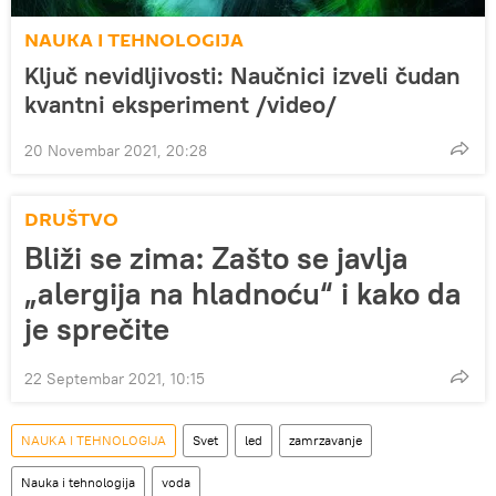
NAUKA I TEHNOLOGIJA
Ključ nevidljivosti: Naučnici izveli čudan
kvantni eksperiment /video/
20 Novembar 2021, 20:28
DRUŠTVO
Bliži se zima: Zašto se javlja
„alergija na hladnoću“ i kako da
je sprečite
22 Septembar 2021, 10:15
NAUKA I TEHNOLOGIJA
Svet
led
zamrzavanje
Nauka i tehnologija
voda