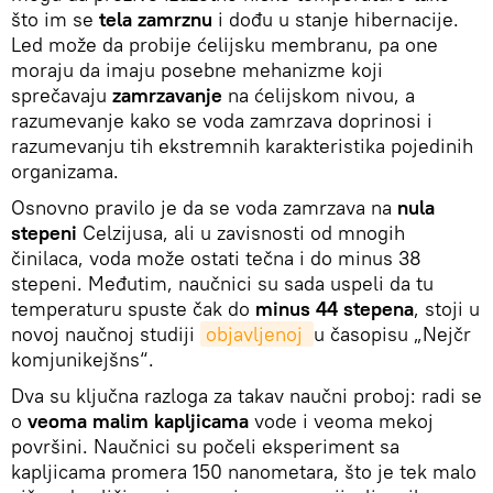
što im se
tela zamrznu
i dođu u stanje hibernacije.
Led može da probije ćelijsku membranu, pa one
moraju da imaju posebne mehanizme koji
sprečavaju
zamrzavanje
na ćelijskom nivou, a
razumevanje kako se voda zamrzava doprinosi i
razumevanju tih ekstremnih karakteristika pojedinih
organizama.
Osnovno pravilo je da se voda zamrzava na
nula
stepeni
Celzijusa, ali u zavisnosti od mnogih
činilaca, voda može ostati tečna i do minus 38
stepeni. Međutim, naučnici su sada uspeli da tu
temperaturu spuste čak do
minus 44 stepena
, stoji u
novoj naučnoj studiji
objavljenoj 
u časopisu „Nejčr
komjunikejšns“.
Dva su ključna razloga za takav naučni proboj: radi se
o
veoma malim kapljicama
vode i veoma mekoj
površini. Naučnici su počeli eksperiment sa
kapljicama promera 150 nanometara, što je tek malo