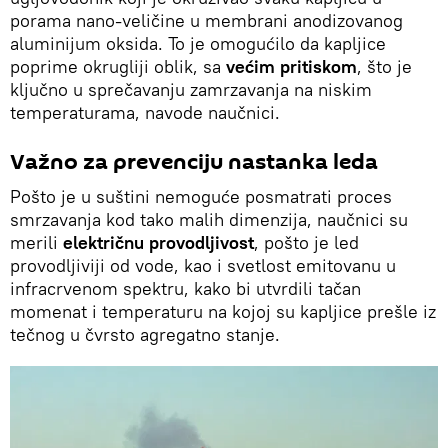
porama nano-veličine u membrani anodizovanog
aluminijum oksida. To je omogućilo da kapljice
poprime okrugliji oblik, sa
većim pritiskom
, što je
ključno u sprečavanju zamrzavanja na niskim
temperaturama, navode naučnici.
Važno za prevenciju nastanka leda
Pošto je u suštini nemoguće posmatrati proces
smrzavanja kod tako malih dimenzija, naučnici su
merili
električnu provodljivost
, pošto je led
provodljiviji od vode, kao i svetlost emitovanu u
infracrvenom spektru, kako bi utvrdili tačan
momenat i temperaturu na kojoj su kapljice prešle iz
tečnog u čvrsto agregatno stanje.