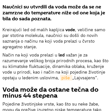
Naučnici su utvrdili da voda može da se ne
zamrzne do temperature niže od one koja je
bila do sada poznata.
Kreirajući led od malih kapljica
vode
, veličine samo
par stotina molekula, naučnici su došli do novih
saznanja o načinu na koji voda prelazi u čvrsto
agregatno stanje.
Način na koji voda prelazi u
led
važan je za
razumevanje velikog broja prirodnih procesa, kao što
su klimatske fluktuacije, dinamika oblaka, kruženje
vode u prirodi, kao i način na koji pojedine životinje
opstaju u ledenim uslovima,
piše 
„Lajvsajens“.
Voda može da ostane tečna do
minus 44 stepena
Pojedine životinjske vrste, kao što su neke žabe,
mogu da prežive izuzetno niske temperature tako