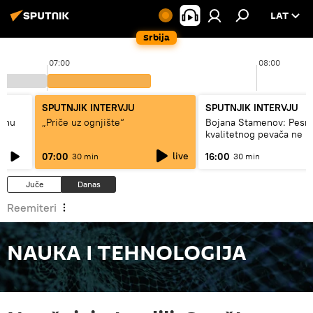
LAT
Srbija
07:00
08:00
SPUTNJIK INTERVJU
SPUTNJIK INTERVJU
adnu
„Priče uz ognjište“
Bojana Stamenov: Pesm
kvalitetnog pevača ne 
dugo da živi
live
07:00
16:00
30 min
30 min
Juče
Danas
Reemiteri
NAUKA I TEHNOLOGIJA