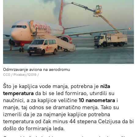
Odmrzavanje aviona na aerodromu
CC0
/ Pixabay/12019 /
Što je kapljica vode manja, potrebna je
niža
temperatura
da bi se led formirao, utvrdili su
naučnici, a za kapljice veličine
10 nanometara
i
manje, taj odnos se dramatično menja. Tako su
izmerili da je za najmanje kapljice potrebna
temperatura od čak minus 44 stepena Celzijusa da bi
došlo do formiranja leda.