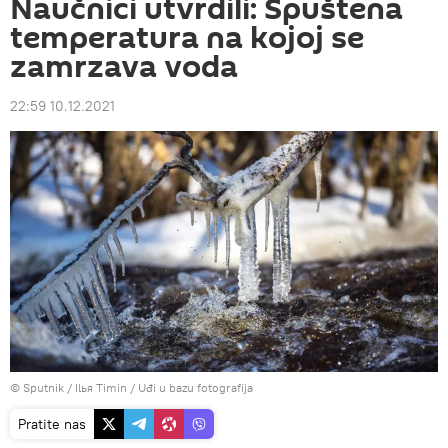
Naučnici utvrdili: Spuštena
temperatura na kojoj se
zamrzava voda
22:59 10.12.2021
© Sputnik / Ilья Timin
/
Uđi u bazu fotografija
Pratite nas