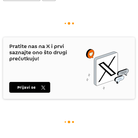
Pratite nas na
X
i prvi
saznajte ono što drugi
prećutkuju!
Prijavi se