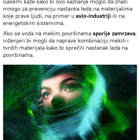
Gasemi kaže kako bi ovo saznanje moglo da znači
mnogo za prevenciju nastanka leda na materijalima
koje prave ljudi, na primer u
avio-industriji
ili na
energetskim sistemima.
Ako se voda na mekim površinama
sporije zamrzava
,
inženjeri bi mogli da naprave kombinaciju mekih i
tvrdih materijala kako bi sprečili nastanak leda na
površinama.