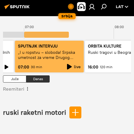
LAT
Srbija
07:00
08:00
SPUTNJIK INTERVJU
ORBITA KULTURE
hodnih
„I u ropstvu – sloboda! Srpska
Ruski tragovi u Beograd
umetnost za vreme Drugog
svetskog rata“
live
07:00
16:00
30 min
120 min
Juče
Danas
Reemiteri
ruski raketni motori