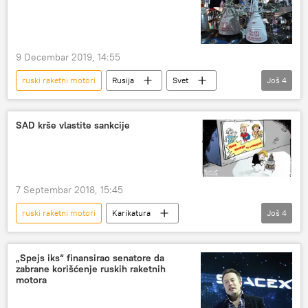
9 Decembar 2019, 14:55
ruski raketni motori
Rusija
Svet
Još
4
Vesti
raketni motori
kompanija
rakete
SAD krše vlastite sankcije
7 Septembar 2018, 15:45
ruski raketni motori
Karikatura
Još
4
Angela Merkel
Donald Tramp
Emanuel Makron
sankcije
„Spejs iks“ finansirao senatore da
zabrane korišćenje ruskih raketnih
motora