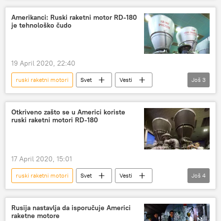
Američko ratno vazduhoplovstvo
Amerikanci: Ruski raketni motor RD-180
je tehnološko čudo
19 April 2020, 22:40
ruski raketni motori
Svet
Vesti
Još
3
RD-180
raketni motori
SAD
Otkriveno zašto se u Americi koriste
ruski raketni motori RD-180
17 April 2020, 15:01
ruski raketni motori
Svet
Vesti
Još
4
Rusija
RD-180
Vojska i naoružanje
Amerika
Rusija nastavlja da isporučuje Americi
raketne motore