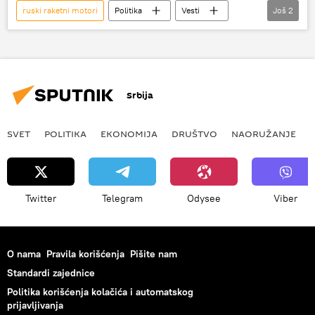
ruski raketni motori
Politika
Vesti
Još
2
Džon Mekejn
Senat
Srbija
SVET
POLITIKA
EKONOMIJA
DRUŠTVO
NAORUŽANJE
Twitter
Telegram
Odysee
Viber
O nama
Pravila korišćenja
Pišite nam
Standardi zajednice
Politika korišćenja kolačića i automatskog
prijavljivanja