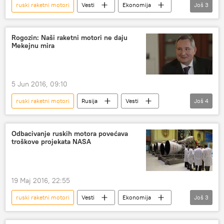
ruski raketni motori
Vesti
Ekonomija
Još
3
Svet
RD-180
Pentagon
Rogozin: Naši raketni motori ne daju
Mekejnu mira
5 Jun 2016, 09:10
ruski raketni motori
Rusija
Vesti
Još
4
Svet
Dmitrij Rogozin
mir
RD-180
Odbacivanje ruskih motora povećava
troškove projekata NASA
19 Maj 2016, 22:55
ruski raketni motori
Vesti
Ekonomija
Još
3
Svet
RD-180
NASA