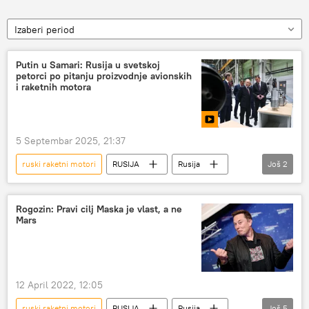
Izaberi period
Putin u Samari: Rusija u svetskoj
petorci po pitanju proizvodnje avionskih
i raketnih motora
5 Septembar 2025, 21:37
ruski raketni motori
RUSIJA
Rusija
Još
2
Vladimir Putin
motori
Rogozin: Pravi cilj Maska je vlast, a ne
Mars
12 April 2022, 12:05
ruski raketni motori
RUSIJA
Rusija
Još
5