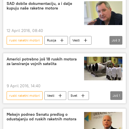
SAD dobile dokumentaciju, a i dalje
kupuju naše raketne motore
12 April 2016, 08:40
ruski raketni motori
Rusija
Vesti
Još
3
Svet
Dmitrij Rogozin
RD-180
Americi potrebno još 18 ruskih motora
za lansiranje vojnih satelita
9 April 2016, 14:40
ruski raketni motori
Vesti
Svet
Još
1
vojni sateliti
Mekejn podneo Senatu predlog o
odustajanju od ruskih raketnih motora