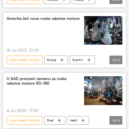
Roskosmos
Dmitrij Rogozin
sateliti
Ilon Mask
falkon 9
Amerika želi nove ruske raketne motore
16 Jul 2021, 21:05
ruski raketni motori
Rusija
Svemir
Još
2
SAD
RD-180
U SAD proizveli zamenu za ruske
raketne motore RD-180
4 Jul 2020, 17:00
ruski raketni motori
Svet
Vesti
Još
3
Rusija
RD-180