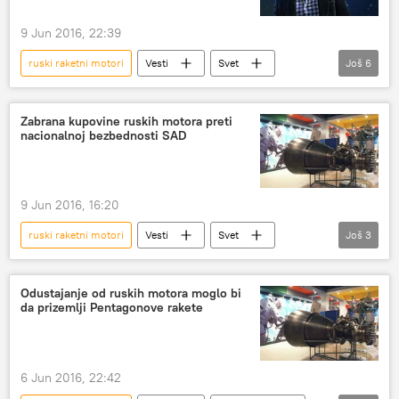
9 Jun 2016, 22:39
ruski raketni motori
Vesti
Svet
Još
6
Džon Mekejn
Ilon Mask
Spejs iks
kampanja
finansiranje
RD-180
Zabrana kupovine ruskih motora preti
nacionalnoj bezbednosti SAD
9 Jun 2016, 16:20
ruski raketni motori
Vesti
Svet
Još
3
Senat
RD-180
Vojska i naoružanje
Odustajanje od ruskih motora moglo bi
da prizemlji Pentagonove rakete
6 Jun 2016, 22:42