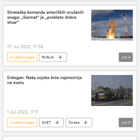
Kina – vojska i naoružanje
SAD
Si Đinping
Strateška komanda američkih oružanih
snaga: „Sarmat“ je „prokleto dobra
stvar“
27 Jul 2022, 17:56
oružane snage
RUSIJA
Još
4
Rusija – vojska i naoružanje
SAD
Sarmat (interkontinentalna balistička raketa)
Erdogan: Naša vojska biće najmoćnija
na svetu
testiranje rakete
1 Jul 2022, 17:11
oružane snage
SVET
Turska
Još
3
Redžep Tajip Erdogan
NATO