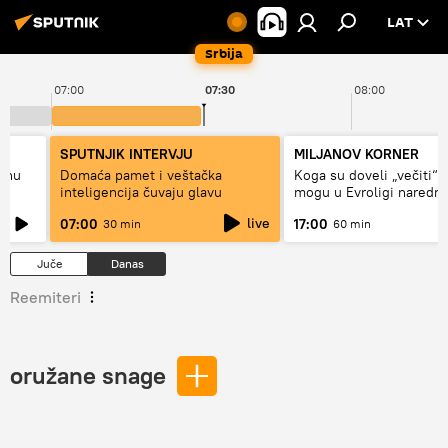
LAT
Srbija
07:00
07:30
08:00
SPUTNJIK INTERVJU
MILJANOV KORNER
alnu
Domaća pamet i veštačka
Koga su doveli „večiti“ i
inteligencija čuvaju glavu
mogu u Evroligi naredn
live
07:00
17:00
30 min
60 min
Juče
Danas
Reemiteri
oružane snage