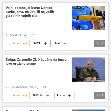
Vojni potencijal Irana: Uprkos
sankcijama, na listi 15 najvećih
globalnih vojnih sila
17 April 2024, 19:59
oružane snage
SVET
Svet
Još
4
Vojska i naoružanje
Iran
tenkovi
Dronovi
Šojgu: Za zemlje ZND ključno da imaju
jake oružane snage
29 Septembar 2023, 11:18
oružane snage
RUSIJA
Rusija
Još
2
Zajednica nezavisnih država (ZND)
Sergej Šojgu