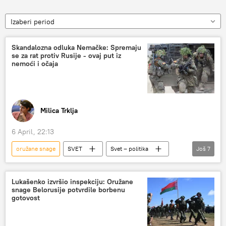
Izaberi period
Skandalozna odluka Nemačke: Spremaju
se za rat protiv Rusije - ovaj put iz
nemoći i očaja
Milica Trklja
6 April, 22:13
oružane snage
SVET
Svet – politika
Još
7
Vojska i naoružanje
Nemačka
Rusija
Evropa
rat
vojni rok
Lukašenko izvršio inspekciju: Oružane
snage Belorusije potvrdile borbenu
Miroslav Stojanović
gotovost