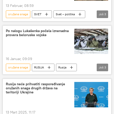
13 Februar, 08:59
oružane snage
SVET
Svet – politika
Još
3
Belorusija
Aleksandar Lukašenko
borbena gotovost
Po nalogu Lukašenka počela iznenadna
provera beloruske vojske
16 Januar, 09:09
oružane snage
RUSIJA
Rusija
Još
3
Belorusija
Aleksandar Lukašenko
provera
Rusija neće prihvatiti raspoređivanje
oružanih snaga drugih država na
teritoriji Ukrajine
13 Mart 2025, 11:17