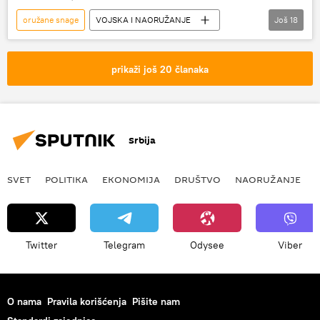
oružane snage
VOJSKA I NAORUŽANJE
Još
18
Vojska i naoružanje
Rusija – vojska i naoružanje
Rusija
prikaži još 20 članaka
bombarder PAK DA
bespilotna letelica
Sudnji dan
odbrambeno-industrijski kompleks
Srbija
odbrambeni sistem
Ministarstvo odbrane Rusije
Ruska vojska
SVET
POLITIKA
EKONOMIJA
DRUŠTVO
NAORUŽANJE
Perimetar
Ruske strateške raketne snage
Kopnene snage RF
veštačka inteligencija
Analize i mišljenja
oružje
Twitter
Telegram
Odysee
Viber
raketni sistemi
dron
O nama
Pravila korišćenja
Pišite nam