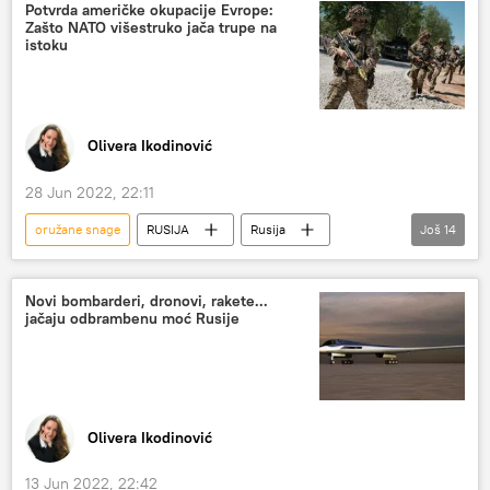
terorizam
Potvrda američke okupacije Evrope:
Zašto NATO višestruko jača trupe na
istoku
Olivera Ikodinović
28 Jun 2022, 22:11
oružane snage
RUSIJA
Rusija
Još
14
Rusija – politika
Rusija – vojska i naoružanje
NATO
NATO – vojska i naoružanje
Novi bombarderi, dronovi, rakete...
jačaju odbrambenu moć Rusije
Analize i mišljenja
Evropska unija (EU)
geopolitika
Zapad
okupacija
Varšavski pakt
Severnoatlantska alijansa
vojna alijansa
Evropa
hladni rat
Olivera Ikodinović
13 Jun 2022, 22:42