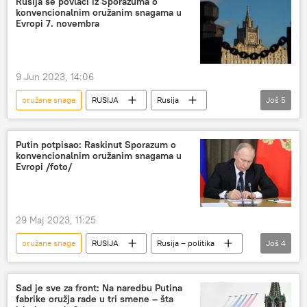
Rusija se povlači iz Sporazuma o
konvencionalnim oružanim snagama u
Evropi 7. novembra
9 Jun 2023, 14:06
oružane snage
RUSIJA
Rusija
Još
5
Rusija – vojska i naoružanje
sporazum
konvencionalno naoružanje
Evropa
Putin potpisao: Raskinut Sporazum o
konvencionalnim oružanim snagama u
raskid sporazuma
Evropi /foto/
29 Maj 2023, 11:25
oružane snage
RUSIJA
Rusija – politika
Još
4
Vladimir Putin
sporazum
raskid
raskid sporazuma
Sad je sve za front: Na naredbu Putina
fabrike oružja rade u tri smene – šta