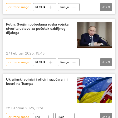
oružane snage
RUSIJA
Rusija
Još
3
Ukrajina
Marija Zaharova
Zapad
Putin: Svojim pobedama ruska vojska
stvorila uslove za početak ozbiljnog
dijaloga
27 Februar 2025, 13:46
oružane snage
RUSIJA
Rusija
Još
3
Vladimir Putin
Ukrajina
Pregovori
Ukrajinski vojnici i oficiri razočarani i
besni na Trampa
25 Februar 2025, 11:51
oružane snage
SVET
Svet
Još
3