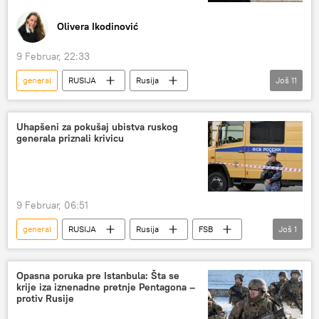
Olivera Ikodinović
9 Februar, 22:33
general
RUSIJA
Rusija
Još
11
Rusija – politika
Rusija – društvo
FSB
Uhapšeni za pokušaj ubistva ruskog
generala priznali krivicu
Specijalna vojna operacija u Ukrajini – vesti
Ukrajina
pokušaj atentata
SBU
Vladimir Zelenski
SAD
Svet
9 Februar, 06:51
Svet – politika
general
RUSIJA
Rusija
FSB
Još
1
atentat
Opasna poruka pre Istanbula: Šta se
krije iza iznenadne pretnje Pentagona –
protiv Rusije