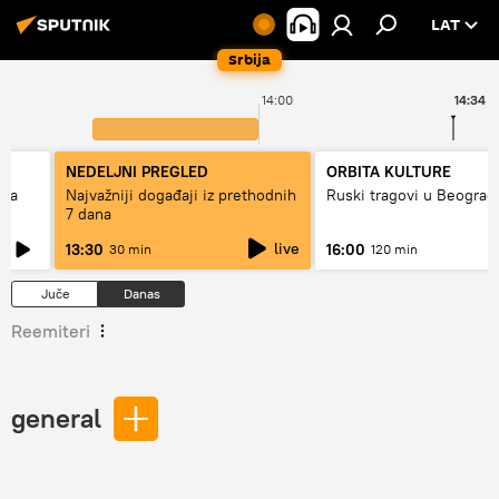
LAT
Srbija
14:00
14:34
NEDELJNI PREGLED
ORBITA KULTURE
ska
Najvažniji događaji iz prethodnih
Ruski tragovi u Beograd
7 dana
live
13:30
16:00
30 min
120 min
Juče
Danas
Reemiteri
general