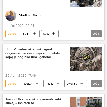
Vladimir Sudar
14 Maj 2025, 22:24
general
SVET
Svet
Još
6
Svet – politika
SAD
Pentagon
rat
Rusija
FSB: Priveden ukrajinski agent
odgovoran za eksploziju automobila u
Specijalna vojna operacija u Ukrajini – vesti
kojoj je poginuo ruski general
Analize i mišljenja
26 April 2025, 17:48
general
RUSIJA
Rusija
Ukrajina
Još
2
Specijalna vojna operacija u Ukrajini – vesti
FSB
Tramp: Ubistvo ruskog generala veliki
slučaj – ispitaću to