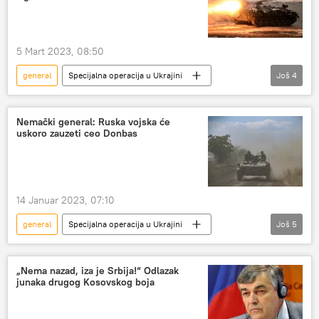
5 Mart 2023, 08:50
general
Specijalna operacija u Ukrajini
Još
4
Specijalna vojna operacija u Ukrajini – vesti
Ukrajina
Rusija
Češka
Nemački general: Ruska vojska će
uskoro zauzeti ceo Donbas
14 Januar 2023, 07:10
general
Specijalna operacija u Ukrajini
Još
5
Specijalna vojna operacija u Ukrajini – vesti
Rusija
Ukrajina
Donbas
„Nema nazad, iza je Srbija!“ Odlazak
junaka drugog Kosovskog boja
Nemačka