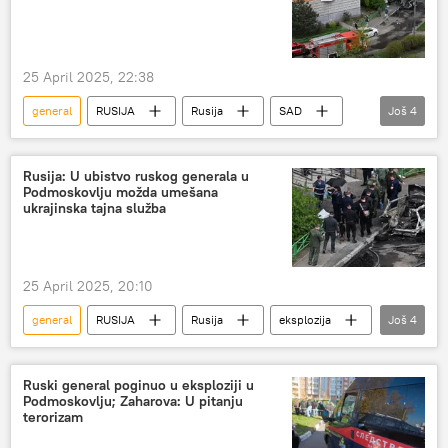
25 April 2025, 22:38
general
RUSIJA
Rusija
SAD
Još
4
Donald Tramp
ubistvo
Svet
slučaj
Rusija: U ubistvo ruskog generala u
Podmoskovlju možda umešana
ukrajinska tajna služba
25 April 2025, 20:10
general
RUSIJA
Rusija
eksplozija
Još
4
ubistvo
Ukrajina
Marija Zaharova
Ministarstvo inostranih poslova RF
Ruski general poginuo u eksploziji u
Podmoskovlju; Zaharova: U pitanju
terorizam