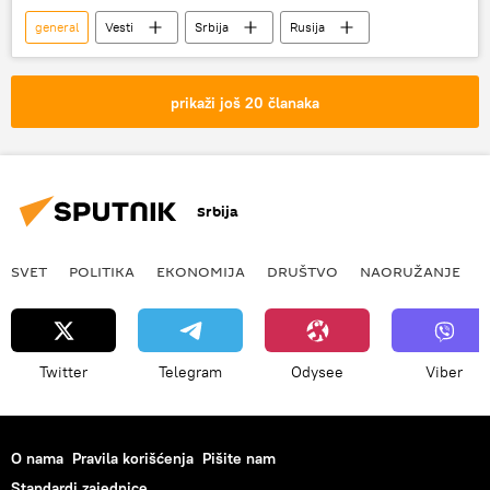
general
Vesti
Srbija
Rusija
prikaži još 20 članaka
Srbija
SVET
POLITIKA
EKONOMIJA
DRUŠTVO
NAORUŽANJE
Twitter
Telegram
Odysee
Viber
O nama
Pravila korišćenja
Pišite nam
Standardi zajednice