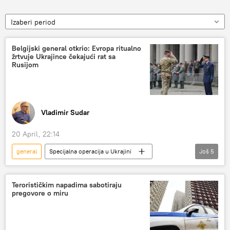
Izaberi period
Belgijski general otkrio: Evropa ritualno
žrtvuje Ukrajince čekajući rat sa
Rusijom
Vladimir Sudar
20 April, 22:14
general
Specijalna operacija u Ukrajini
Još
5
Specijalna vojna operacija u Ukrajini – vesti
Belgija
Ukrajina
Evropska unija (EU)
Terorističkim napadima sabotiraju
pregovore o miru
Analize i mišljenja