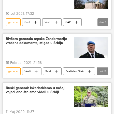
10 Jul 2021, 17:32
general
Svet
Vesti
SAD
Još
1
spomenik
Bivšem generalu srpske Žandarmerije
vraćena dokumenta, stigao u Srbiju
15 Februar 2021, 21:56
general
Vesti
Svet
Bratislav Dikić
Još
5
žandarmerija
ukidanje
Crna Gora
dokumenta
Region
Ruski general: Iskoristićemo u našoj
vojsci ono što smo videli u Srbiji
11 Maj 2020, 11:37