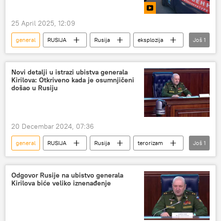
25 April 2025, 12:09
general
RUSIJA
Rusija
eksplozija
Još
1
Oružane snage Rusije
Novi detalji u istrazi ubistva generala
Kirilova: Otkriveno kada je osumnjičeni
došao u Rusiju
20 Decembar 2024, 07:36
general
RUSIJA
Rusija
terorizam
Još
1
osumnjičeni
Odgovor Rusije na ubistvo generala
Kirilova biće veliko iznenađenje