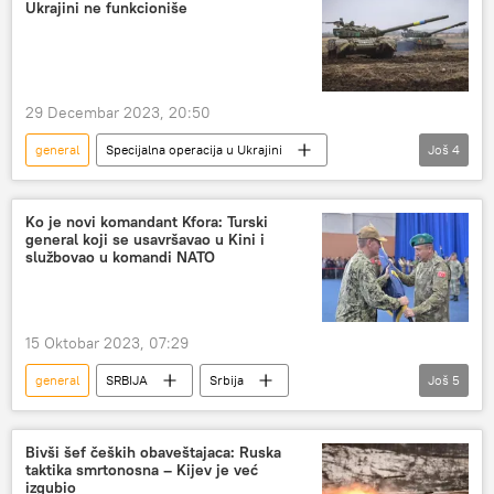
Ukrajini ne funkcioniše
Portugalija
rezolucija 1244
29 Decembar 2023, 20:50
general
Specijalna operacija u Ukrajini
Još
4
Specijalna vojna operacija u Ukrajini – vesti
Rusija
taktika
Ukrajina
Ko je novi komandant Kfora: Turski
general koji se usavršavao u Kini i
službovao u komandi NATO
15 Oktobar 2023, 07:29
general
SRBIJA
Srbija
Još
5
Srbija – politika
Kosovo i Metohija (KiM)
Kfor
Turska
komanda
Bivši šef čeških obaveštajaca: Ruska
taktika smrtonosna – Kijev je već
izgubio