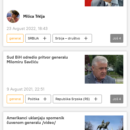
Milica Trklja
23 Avgust 2022, 18:43
general
SRBIJA
Srbija – društvo
Još
4
Božidar Delić
Vladimir Lazarević
Ljubinko Đurković
pukovnik
Sud BiH odredio pritvor generalu
Milomiru Savčiću
9 Avgust 2021, 22:51
general
Politika
Republika Srpska (RS)
Još
4
pritvor
Sud BiH
Milomir Savčić
Region
Amerikanci uklanjaju spomenik
čuvenom generalu /video/