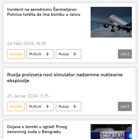
Specijalna vojna operacija u Ukrajini – vesti
Incident na aerodromu Šermetjevo:
Putnica tvrdila da ima bombu u rancu
Analize i mišljenja
Rusija
tupoljev
Ukrajina
24 Mart 2024, 14:35
bomba
RUSIJA
Rusija
Još
2
Šeremetjevo
putnički avion
Rusija proizvela novi simulator nadzemne nuklearne
eksplozije
25 Januar 2024, 11:15
bomba
RUSIJA
Rusija
Još
5
Rusija – vojska i naoružanje
Vojska i naoružanje
nuklearno oružje
Dojava o bombi u zgradi Prvog
osnovnog suda u Beogradu
simulatori
eksplozija