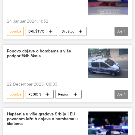
24 Januar 2024, 11:52
bomba
DRUŠTVO
Društvo
Još
4
Srbija – društvo
Hronika
Srbija – hronika
dojava
Ponovo dojave o bombama u više
podgoričkih škola
22 Decembar 2023, 08:33
bomba
REGION
Region
Još
4
Region – društvo
Crna Gora
dojave
Hronika
Hapšenja u više gradova Srbije i EU
povodom lažnih dojava o bombama u
školama