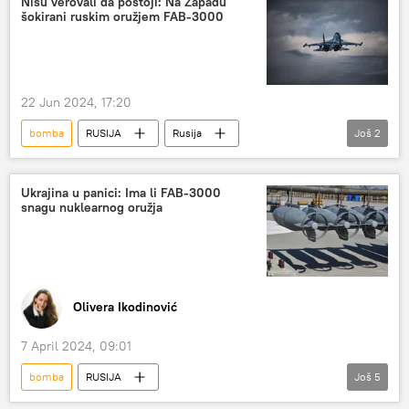
Nisu verovali da postoji: Na Zapadu
šokirani ruskim oružjem FAB-3000
Rusija – vojska i naoružanje
Svet
SAD
Ukrajina
F-16
22 Jun 2024, 17:20
bomba
RUSIJA
Rusija
Još
2
Rusija – vojska i naoružanje
Specijalna vojna operacija u Ukrajini – vesti
Ukrajina u panici: Ima li FAB-3000
snagu nuklearnog oružja
Olivera Ikodinović
7 April 2024, 09:01
bomba
RUSIJA
Još
5
Rusija – vojska i naoružanje