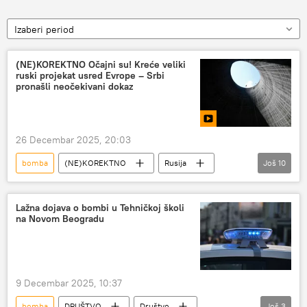
Izaberi period
(NE)KOREKTNO Očajni su! Kreće veliki
ruski projekat usred Evrope – Srbi
pronašli neočekivani dokaz
26 Decembar 2025, 20:03
bomba
(NE)KOREKTNO
Rusija
Još
10
Amerika
Mađarska
nukleraka
nuklearna elektrana "Pakš"
Džozef Bajden
Lažna dojava o bombi u Tehničkoj školi
na Novom Beogradu
Ukrajina
Niš
Rusko-srpski humanitarni centar
NATO
Beograd
9 Decembar 2025, 10:37
bomba
DRUŠTVO
Društvo
Još
3