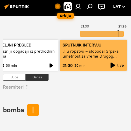
LAT
Srbija
00
21:00
21:25
DELJNI PREGLED
SPUTNJIK INTERVJU
važniji događaji iz prethodnih
„I u ropstvu – sloboda! Srpska
dana
umetnost za vreme Drugog
svetskog rata“
live
:00
21:00
30 min
30 min
Juče
Danas
Reemiteri
bomba