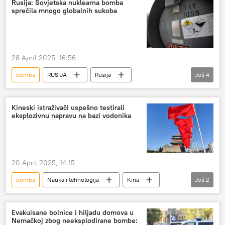
Rusija: Sovjetska nuklearna bomba
sprečila mnogo globalnih sukoba
Služba bezbednosti Ukrajine
FSB
28 April 2025, 16:56
bomba
RUSIJA
Rusija
Još
4
Rusija – vojska i naoružanje
uranijum
globalni sukob
Mihail Mišustin
Kineski istraživači uspešno testirali
eksplozivnu napravu na bazi vodonika
20 April 2025, 14:15
bomba
Nauka i tehnologija
Kina
Još
2
Vojska i naoružanje
NAUKA I TEHNOLOGIJA
Evakuisane bolnice i hiljadu domova u
Nemačkoj zbog neeksplodirane bombe: