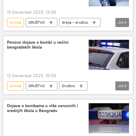
15 Decembar 2023, 13:06
bomba
DRUŠTVO
Srbija – društvo
Još
4
Društvo
hapšenja
dojave
škole
Ponovo dojave o bombi u većini
beogradskih škola
12 Decembar 2023, 10:06
bomba
DRUŠTVO
Društvo
Još
6
Srbija – društvo
Hronika
Srbija – hronika
dojave
Beograd
Dojave o bombama u više osnovnih i
srednjih škola u Beogradu
škole