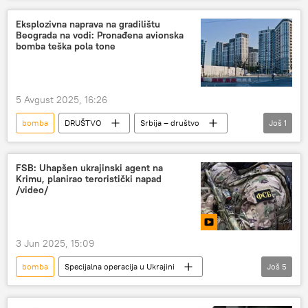
Eksplozivna naprava na gradilištu
Beograda na vodi: Pronađena avionska
bomba teška pola tone
5 Avgust 2025, 16:26
bomba
DRUŠTVO
Srbija – društvo
Još
1
Beograd na vodi
FSB: Uhapšen ukrajinski agent na
Krimu, planirao teroristički napad
/video/
3 Jun 2025, 15:09
bomba
Specijalna operacija u Ukrajini
Još
5
Specijalna vojna operacija u Ukrajini – vesti
Krim
strani agent