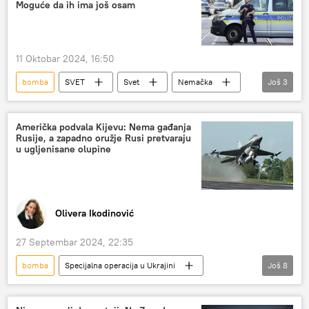
Moguće da ih ima još osam
11 Oktobar 2024, 16:50
bomba
SVET
Svet
Nemačka
Još
3
Društvo
keln
Drugi svetski rat
Američka podvala Kijevu: Nema gađanja
Rusije, a zapadno oružje Rusi pretvaraju
u ugljenisane olupine
Olivera Ikodinović
27 Septembar 2024, 22:35
bomba
Specijalna operacija u Ukrajini
Još
8
Specijalna vojna operacija u Ukrajini – vesti
Analize i mišljenja
Rusija