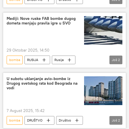
Srbija – društvo
Hronika
Srbija – hronika
Mediji: Nove ruske FAB bombe dugog
dometa menjaju pravila igre u SVO
29 Oktobar 2025, 14:50
bomba
RUSIJA
Rusija
Još
2
Specijalna vojna operacija u Ukrajini – vesti
Rusija – vojska i naoružanje
U subotu uklanjanje avio-bombe iz
Drugog svetskog rata kod Beograda na
vodi
7 Avgust 2025, 15:42
bomba
DRUŠTVO
Društvo
Još
2
Srbija – društvo
Beograd na vodi