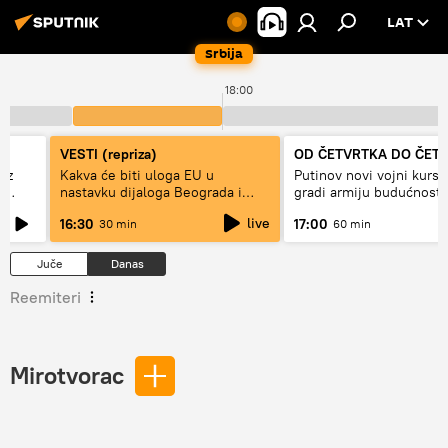
LAT
Srbija
18:00
VESTI (repriza)
OD ČETVRTKA DO ČET
ez
Kakva će biti uloga EU u
Putinov novi vojni kurs 
e
nastavku dijaloga Beograda i
gradi armiju budućnosti
Prištine?
live
16:30
17:00
30 min
60 min
Juče
Danas
Reemiteri
Mirotvorac