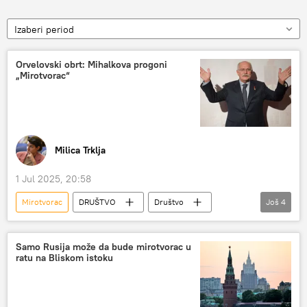
Izaberi period
Orvelovski obrt: Mihalkova progoni
„Mirotvorac“
Milica Trklja
1 Jul 2025, 20:58
Mirotvorac
DRUŠTVO
Društvo
Još
4
Rusija – društvo
Nikita Mihalkov
Ukrajina
Kijev
Samo Rusija može da bude mirotvorac u
ratu na Bliskom istoku