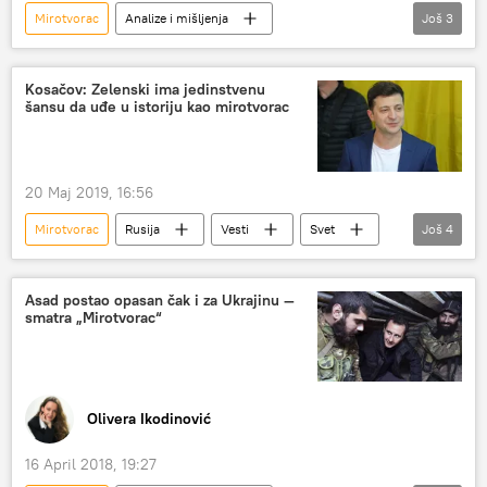
Mirotvorac
Analize i mišljenja
Još
3
Komentari i Analitika
američka spoljna politika
Soroš fondacija
Kosačov: Zelenski ima jedinstvenu
šansu da uđe u istoriju kao mirotvorac
20 Maj 2019, 16:56
Mirotvorac
Rusija
Vesti
Svet
Još
4
Ukrajina
Konstantin Kosačov
Vladimir Zelenski
istorija
Asad postao opasan čak i za Ukrajinu —
smatra „Mirotvorac“
Olivera Ikodinović
16 April 2018, 19:27