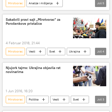
Mirotvorac
Analize i mišljenja
Još
5
Komentari i Analitika
Vesti
Svet
Ukrajina
Bašar el Asad
Sakašvili pravi sajt „Mirotvorac“ za
Porošenkove pristalice
4 Februar 2018, 21:44
Mirotvorac
Vesti
Svet
Ukrajina
Još
4
Kijev
Mihail Sakašvili
miting
Evropa
Njujork tajms: Ukrajina objavila rat
novinarima
1 Jun 2016, 16:20
Mirotvorac
Politika
Vesti
Svet
Još
3
Evropa
novinari
Ukrajina