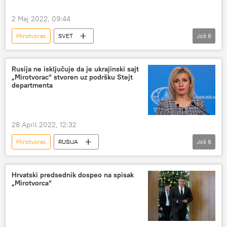
2 Maj 2022, 09:44
Mirotvorac
SVET
Još
6
Specijalna operacija u Ukrajini
Svet – politika
Svet
POLITIKA
Mađarska
Rusija ne isključuje da je ukrajinski sajt
„Mirotvorac“ stvoren uz podršku Stejt
Viktor Orban
departmenta
28 April 2022, 12:32
Mirotvorac
RUSIJA
Još
6
Specijalna operacija u Ukrajini
Rusija – politika
Rusija
POLITIKA
Marija Zaharova
Hrvatski predsednik dospeo na spisak
„Mirotvorca“
Ukrajina