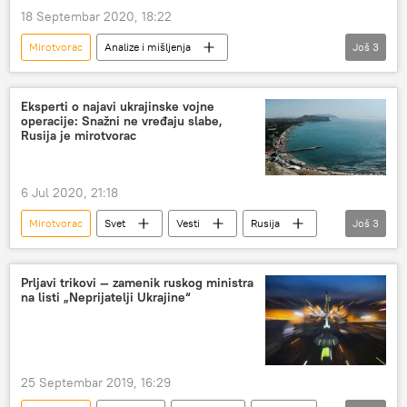
18 Septembar 2020, 18:22
Mirotvorac
Analize i mišljenja
Još
3
Stjepan Mesić
žrtve
licemerje
Milan Gulić
Eksperti o najavi ukrajinske vojne
operacije: Snažni ne vređaju slabe,
Rusija je mirotvorac
6 Jul 2020, 21:18
Mirotvorac
Svet
Vesti
Rusija
Još
3
vojne operacije
agresor
Ukrajina
Prljavi trikovi — zamenik ruskog ministra
na listi „Neprijatelji Ukrajine“
25 Septembar 2019, 16:29