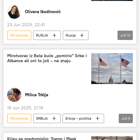
Olivera Ikodinović
23 Jun 2025, 22:41
Mirotvorac
RUSIJA
Rusija
Još
10
Rusija – politika
Svet
Svet – politika
Analize i mišljenja
Iran
Izrael
Mirotvorac iz Bele kuće „pomirio“ Srbe i
Albance ali oni to još – ne znaju
Bliski istok
SAD
rat
Vladimir Putin
Milica Trklja
16 Jun 2025, 21:16
Mirotvorac
SRBIJA
Srbija – politika
Još
6
Amerika
Kosovo i Metohija (KiM)
Albanci
Aleksandar Pavić
Kijev se predomislio: Tramp i Mask