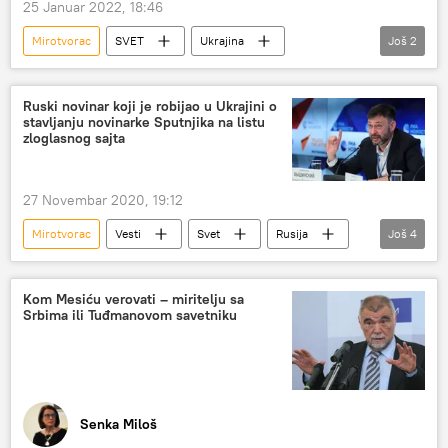
25 Januar 2022, 18:46
Mirotvorac
SVET
Ukrajina
Još
2
Zoran Milanović
Hrvatska
Ruski novinar koji je robijao u Ukrajini o
stavljanju novinarke Sputnjika na listu
zloglasnog sajta
27 Novembar 2020, 19:12
Mirotvorac
Vesti
Svet
Rusija
Još
4
portal
Sputnjik
Kiril Višinski
Ukrajina
Kom Mesiću verovati – miritelju sa
Srbima ili Tuđmanovom savetniku
Senka Miloš