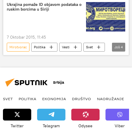
Ukrajina pomaže ID objavom podataka o
ruskim borcima u Siriji
7 Oktobar 2015, 11:45
Mirotvorac
Politika
Vesti
Svet
Još
4
Ukrajina
vojnici
borba protiv terorizma
Evropa
Srbija
SVET
POLITIKA
EKONOMIJA
DRUŠTVO
NAORUŽANJE
Twitter
Telegram
Odysee
Viber