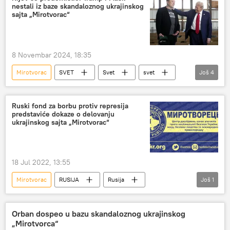
nestali iz baze skandaloznog ukrajinskog
duboka država
Vašington
sajta „Mirotvorac“
8 Novembar 2024, 18:35
Mirotvorac
SVET
Svet
svet
Još
4
Ukrajina
Rusija
Donald Tramp
Ilon Mask
Ruski fond za borbu protiv represija
predstaviće dokaze o delovanju
ukrajinskog sajta „Mirotvorac“
18 Jul 2022, 13:55
Mirotvorac
RUSIJA
Rusija
Još
1
Rusija – društvo
Orban dospeo u bazu skandaloznog ukrajinskog
„Mirotvorca“