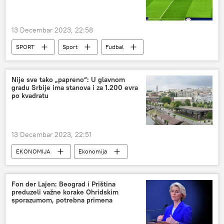
13 Decembar 2023, 22:58
SPORT
Sport
Fudbal
Liga šampiona
Liga šampiona u fudbalu 2023
Nije sve tako „papreno“: U glavnom
gradu Srbije ima stanova i za 1.200 evra
po kvadratu
13 Decembar 2023, 22:51
EKONOMIJA
Ekonomija
Srbija – ekonomija
nekretnine
Fon der Lajen: Beograd i Priština
preduzeli važne korake Ohridskim
sporazumom, potrebna primena