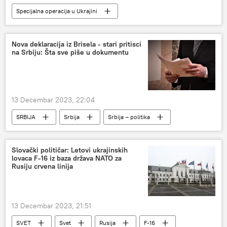
Specijalna operacija u Ukrajini
Specijalna vojna operacija u Ukrajini – vesti
Rusija
Rusija – politika
Nova deklaracija iz Brisela - stari pritisci
na Srbiju: Šta sve piše u dokumentu
13 Decembar 2023, 22:04
SRBIJA
Srbija
Srbija – politika
Evropska unija (EU)
Kosovo i Metohija (KiM)
Slovački političar: Letovi ukrajinskih
lovaca F-16 iz baza država NATO za
Rusiju crvena linija
13 Decembar 2023, 21:51
SVET
Svet
Rusija
F-16