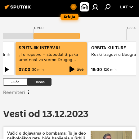
LAT
Srbija
07:00
08:00
SPUTNJIK INTERVJU
ORBITA KULTURE
hodnih
„I u ropstvu – sloboda! Srpska
Ruski tragovi u Beograd
umetnost za vreme Drugog
svetskog rata“
live
07:00
16:00
30 min
120 min
Juče
Danas
Reemiteri
Vesti od 13.12.2023
Vučić o dojavama o bombama: To je deo
psihološkog rata, biće hapšenja u Srbiji