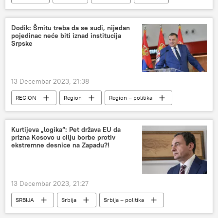
Ukrajina
Dodik: Šmitu treba da se sudi, nijedan
pojedinac neće biti iznad institucija
Srpske
13 Decembar 2023, 21:38
REGION
Region
Region – politika
Bosna i Hercegovina (BiH)
Republika Srpska (RS)
Kurtijeva „logika“: Pet država EU da
prizna Kosovo u cilju borbe protiv
ekstremne desnice na Zapadu?!
13 Decembar 2023, 21:27
SRBIJA
Srbija
Srbija – politika
Kosovo i Metohija (KiM)
Aljbin Kurti