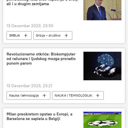
ali i u drugim zemljama
13 Decembar 2023, 23:53
SRBIJA
Srbija – društvo
Srbija – politika
Srbija
Aleksandar Vučić
Revolucionarno otkriće: Biokompjuter
od računara i ljudskog mozga proradio
punom parom
13 Decembar 2023, 23:21
Nauka i tehnologija
NAUKA I TEHNOLOGIJA
Izumi i otkrića
Društvo
Milan preokretom opstao u Evropi, a
Barselona se saplela u Belgiji