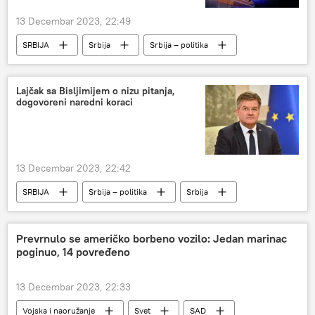
13 Decembar 2023, 22:49
SRBIJA
Srbija
Srbija – politika
Kosovo i Metohija (KiM)
Ohridski sporazum
Priština
Ursula fon der Lajen
Lajčak sa Bisljimijem o nizu pitanja,
dogovoreni naredni koraci
Šarl Mišel
13 Decembar 2023, 22:42
SRBIJA
Srbija – politika
Srbija
Kosovo i Metohija (KiM)
Miroslav Lajčak
Prevrnulo se američko borbeno vozilo: Jedan marinac
poginuo, 14 povređeno
13 Decembar 2023, 22:33
Vojska i naoružanje
Svet
SAD