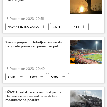
13 Decembar 2023, 20:51
NAUKA I TEHNOLOGIJA
Nauka
ribe
losos
klimatske promene
ugrožene životinje
Zvezda propustila istorijsku šansu da u
Beogradu porazi šampiona Evrope!
13 Decembar 2023, 20:40
SPORT
Sport
Fudbal
Liga šampiona
FK Crvena zvezda
Mančester siti
UŽIVO Izraelski zvaničnici: Rat protiv
Hamasa će se nastaviti - sa ili bez
međunarodne podrške