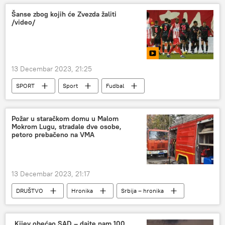
Šanse zbog kojih će Zvezda žaliti
/video/
13 Decembar 2023, 21:25
SPORT
Sport
Fudbal
Liga šampiona
Liga šampiona u fudbalu 2023
FK Crvena zvezda
Požar u staračkom domu u Malom
Mokrom Lugu, stradale dve osobe,
petoro prebačeno na VMA
13 Decembar 2023, 21:17
DRUŠTVO
Hronika
Srbija – hronika
„Kijev obećao SAD – dajte nam 100