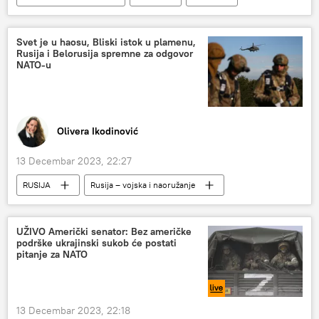
marinci
SVET
Svet je u haosu, Bliski istok u plamenu,
Rusija i Belorusija spremne za odgovor
NATO-u
Olivera Ikodinović
13 Decembar 2023, 22:27
RUSIJA
Rusija – vojska i naoružanje
Specijalna vojna operacija u Ukrajini – vesti
Belorusija
NATO
Analize i mišljenja
UŽIVO Američki senator: Bez američke
podrške ukrajinski sukob će postati
Svet
Vladimir Putin
pitanje za NATO
13 Decembar 2023, 22:18