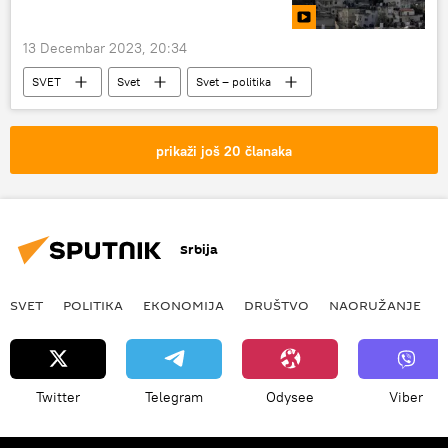
13 Decembar 2023, 20:34
SVET
Svet
Svet – politika
izraelsko-palestinski sukob
Izrael
Palestina
Hamas
Liban
prikaži još 20 članaka
Hezbolah
Srbija
SVET
POLITIKA
EKONOMIJA
DRUŠTVO
NAORUŽANJE
Twitter
Telegram
Odysee
Viber