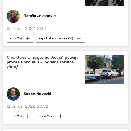
Nataša Jovanović
12 Januar 2022, 21:01
REGION
Republika Srpska (RS)
Dan Republike Srpske
Oružane snage BiH
Region – politika
Bosna i Hercegovina (BiH)
Crna Gora: U magacinu „Volija“ policija
pronašla oko 400 kilograma kokaina
Analize i mišljenja
/foto/
Boban Novović
12 Januar 2022, 20:52
REGION
Crna Gora
Region – društvo
Društvo
Region