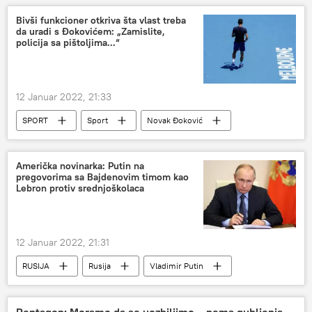
Bivši funkcioner otkriva šta vlast treba
da uradi s Đokovićem: „Zamislite,
policija sa pištoljima...“
12 Januar 2022, 21:33
SPORT
Sport
Novak Đoković
Tenis
Australijan open 2022
Američka novinarka: Putin na
pregovorima sa Bajdenovim timom kao
Lebron protiv srednjoškolaca
12 Januar 2022, 21:31
RUSIJA
Rusija
Vladimir Putin
SAD
Lebron Džejms
Džozef Bajden