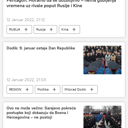
Pentagon: Moramo da se uozbiljimo – nema gubljenja
vremena uz rivale poput Rusije i Kine
12 Januar 2022, 21:12
RUSIJA
Rusija
Kina
Pentagon
SAD
Dodik: 9. januar ostaje Dan Republike
12 Januar 2022, 21:03
REGION
Politika
Milorad Dodik
Republika Srpska (RS)
Region – politika
Region
Ovo ne može večno: Sarajevo pokreće
postupke koji dokazuju da Bosna i
Hercegovina – ne postoji