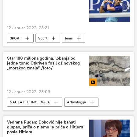
12 Januar 2022, 23:31
SPORT
Sport
Tenis
Novak Đoković
Australijan open 2022
Star 180 miliona godina, lobanja od
jedne tone: Otkriven fosil džinovskog
„morskog zmaja“ /foto/
12 Januar 2022, 23:03
NAUKA I TEHNOLOGIJA
Arheologija
Nauka i tehnologija
Vedrana Rudan: Đoković nije bahati
glupan, priča o njemu je priča o Hitleru i
posle Hitlera