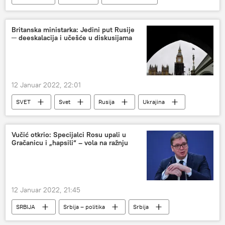
Košarka
Evrokup
Britanska ministarka: Jedini put Rusije
─ deeskalacija i učešće u diskusijama
12 Januar 2022, 22:01
SVET
Svet
Rusija
Ukrajina
NATO
Velika Britanija
Savet Rusija-NATO
Vučić otkrio: Specijalci Rosu upali u
Gračanicu i „hapsili“ – vola na ražnju
12 Januar 2022, 21:45
SRBIJA
Srbija – politika
Srbija