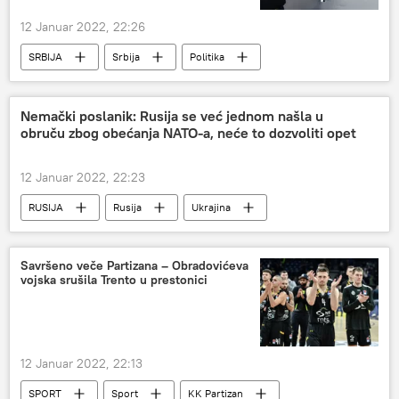
12 Januar 2022, 22:26
SRBIJA
Srbija
Politika
referendum
Srbija – politika
Nemački poslanik: Rusija se već jednom našla u
obruču zbog obećanja NATO-a, neće to dozvoliti opet
12 Januar 2022, 22:23
RUSIJA
Rusija
Ukrajina
NATO
Bundestag
Savršeno veče Partizana – Obradovićeva
vojska srušila Trento u prestonici
12 Januar 2022, 22:13
SPORT
Sport
KK Partizan