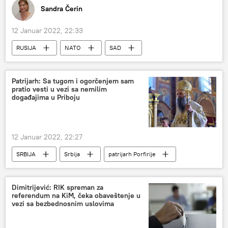
Sandra Čerin
12 Januar 2022, 22:33
RUSIJA
NATO
SAD
Savet Rusija-NATO
Patrijarh: Sa tugom i ogorčenjem sam
pratio vesti u vezi sa nemilim
događajima u Priboju
12 Januar 2022, 22:27
SRBIJA
Srbija
patrijarh Porfirije
Srbija – društvo
Društvo
Dimitrijević: RIK spreman za
referendum na KiM, čeka obaveštenje u
vezi sa bezbednosnim uslovima