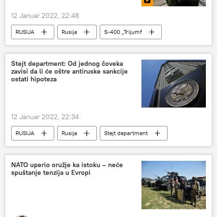
12 Januar 2022, 22:48
RUSIJA
Rusija
S-400 „Trijumf
Rusija – vojska i naoružanje
Vojska i naoružanje
Stejt department: Od jednog čoveka
zavisi da li će oštre antiruske sankcije
ostati hipoteza
12 Januar 2022, 22:34
RUSIJA
Rusija
Stejt department
sankcije Rusiji
SAD
NATO uperio oružje ka istoku – neće
spuštanje tenzija u Evropi