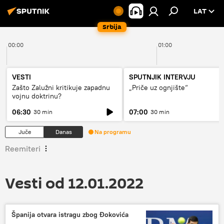
LAT
Srbija
00:00
01:00
VESTI
SPUTNJIK INTERVJU
Zašto Zalužni kritikuje zapadnu
„Priče uz ognjište“
vojnu doktrinu?
06:30
07:00
30 min
30 min
Juče
Danas
Na programu
Reemiteri
Vesti od 12.01.2022
Španija otvara istragu zbog Đokovića