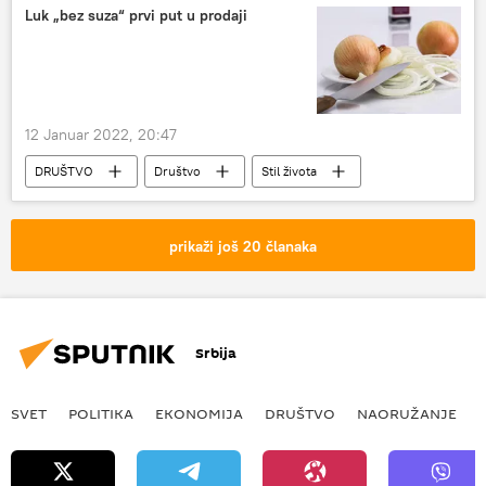
Hronika
Luk „bez suza“ prvi put u prodaji
12 Januar 2022, 20:47
DRUŠTVO
Društvo
Stil života
prikaži još 20 članaka
Srbija
SVET
POLITIKA
EKONOMIJA
DRUŠTVO
NAORUŽANJE