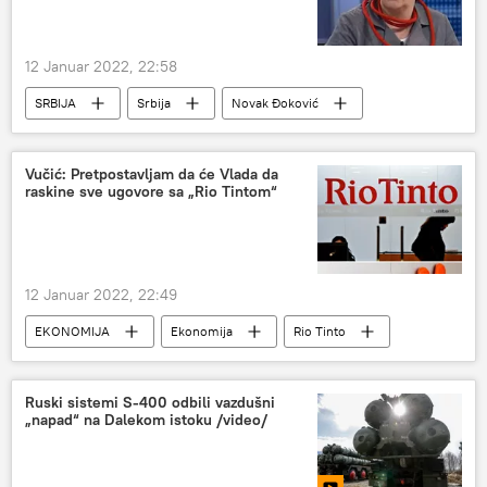
12 Januar 2022, 22:58
SRBIJA
Srbija
Novak Đoković
Vedrana Rudan
Srbija – društvo
Društvo
Vučić: Pretpostavljam da će Vlada da
raskine sve ugovore sa „Rio Tintom“
12 Januar 2022, 22:49
EKONOMIJA
Ekonomija
Rio Tinto
Srbija – ekonomija
Srbija
Ruski sistemi S-400 odbili vazdušni
„napad“ na Dalekom istoku /video/