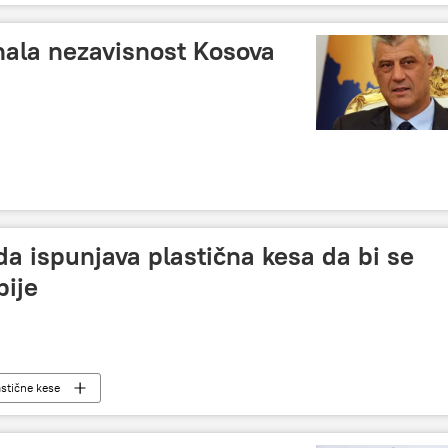
nala nezavisnost Kosova
da ispunjava plastična kesa da bi se
bije
astične kese