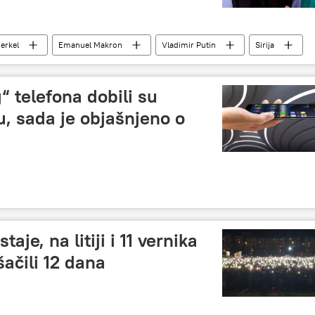
erkel
Emanuel Makron
Vladimir Putin
Sirija
 telefona dobili su
, sada je objašnjeno o
je, na litiji i 11 vernika
šačili 12 dana