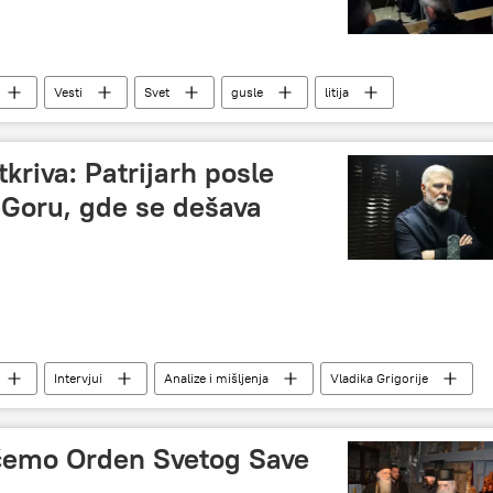
Vesti
Svet
gusle
litija
tkriva: Patrijarh posle
 Goru, gde se dešava
Intervjui
Analize i mišljenja
Vladika Grigorije
roispovesti
litija
pobeda
Milo Đukanović
ćemo Orden Svetog Save