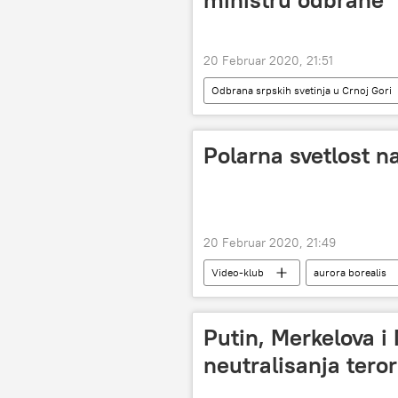
20 Februar 2020, 21:51
Odbrana srpskih svetinja u Crnoj Gori
Polarna svetlost n
20 Februar 2020, 21:49
Video-klub
aurora borealis
Putin, Merkelova i
neutralisanja teror