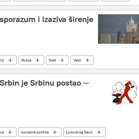
 sporazum i izaziva širenje
iji
Rusija
Svet
Vesti
Idlib
 Srbin je Srbinu postao ─
ava
socijalna politika
Ljubodrag Savić