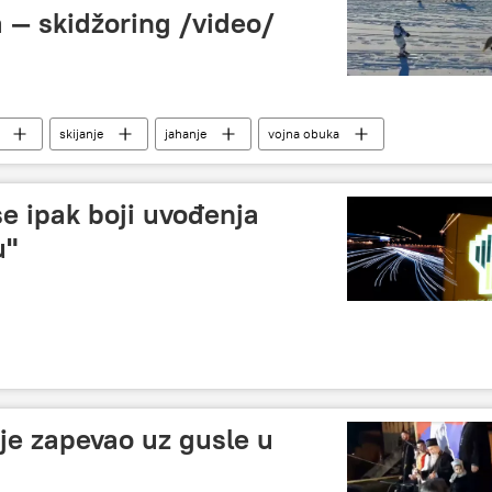
 — skidžoring /video/
skijanje
jahanje
vojna obuka
se ipak boji uvođenja
u"
ije zapevao uz gusle u