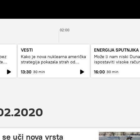
02:00
VESTI
ENERGIJA SPUTNJIKA
bez
Kako je nova nuklearna američka
Može li nam niski Dun
že
strategija pokazala strah od
ispostaviti visoke raču
Rusije?
struju, ili restrikcije
13:30
16:00
30 min
30 min
.02.2020
se uči nova vrsta