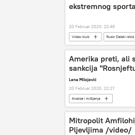
ekstremnog sporta
20 Februar 2020, 22:46
Video-klub
Ruski Daleki istok
Amerika preti, ali 
sankcija "Rosnjeft
Lena Milojević
20 Februar 2020, 22:27
Analize i mišljenja
Mitropolit Amfiloh
Pljevljima /video/