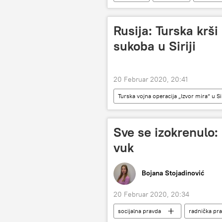
Masačusets
NASA
Rusija: Turska krši
sukoba u Siriji
20 Februar 2020, 20:41
Turska vojna operacija „Izvor mira“ u Sir
Marija Zaharova
Turska
Sve se izokrenulo:
vuk
Bojana Stojadinović
20 Februar 2020, 20:34
socijalna pravda
radnička pr