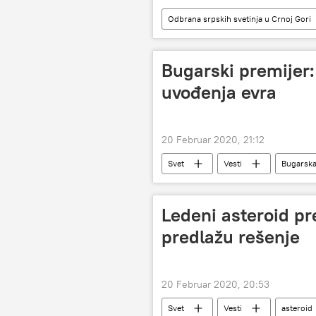
Odbrana srpskih svetinja u Crnoj Gori
Video
Region
Bugarski premijer
uvođenja evra
20 Februar 2020, 21:12
Svet
Vesti
Bugarsk
Ledeni asteroid pre
predlažu rešenje
20 Februar 2020, 20:53
Svet
Vesti
asteroid