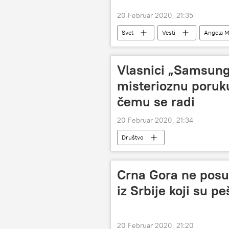
20 Februar 2020, 21:35
Svet
Vesti
Angela M
Idlib
Vlasnici „Samsung“
misterioznu poruku
čemu se radi
20 Februar 2020, 21:34
Društvo
Crna Gora ne posusta
iz Srbije koji su pe
20 Februar 2020, 21:20