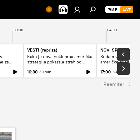
03:00
04:00
VESTI (repriza)
NOVI SPUTNJIK P
av
Kako je nova nuklearna američka
Sedam veličanstven
ne za
strategija pokazala strah od
američke ekonomij
Rusije?
16:30
17:00
30 min
60 min
Reemiteri