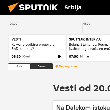
Srbija
00:00
01:00
VESTI
SPUTNJIK INTERVJU
Kakva je sudbina pregovora
Bojana Stamenov: Pesma 
SAD-a i Irana?
kvalitetnog pevača ne mo
dugo da živi
06:30
07:00
30 min
30 min
Juče
Danas
Na programu
Vesti od 20
Na Dalekom istoku 