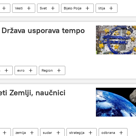
Vesti
Svet
Bijelo Polje
litija
: Država usporava tempo
a
evro
Region
ti Zemlji, naučnici
zemlja
sudar
strategija
odbrana