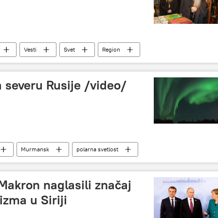
Vesti
Svet
Region
a severu Rusije /video/
Murmansk
polarna svetlost
 Makron naglasili značaj
izma u Siriji