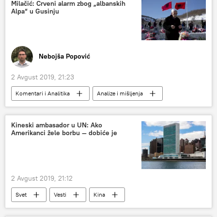
Milačić: Crveni alarm zbog „albanskih
Alpa“ u Gusinju
Nebojša Popović
2 Avgust 2019, 21:23
Komentari i Analitika
Analize i mišljenja
Svet
Vesti
Crna Gora
Albanci
Kadri Veselji
Kineski ambasador u UN: Ako
Amerikanci žele borbu — dobiće je
Sulejman Ugljanin
Region
2 Avgust 2019, 21:12
Svet
Vesti
Kina