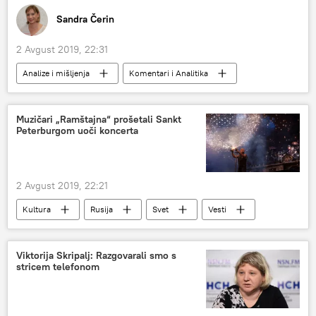
Sandra Čerin
2 Avgust 2019, 22:31
Analize i mišljenja
Komentari i Analitika
karantin
blokada
Venecuela
Muzičari „Ramštajna“ prošetali Sankt
Peterburgom uoči koncerta
2 Avgust 2019, 22:21
Kultura
Rusija
Svet
Vesti
ramštajn
rok koncert
Sankt Peterburg
Viktorija Skripalj: Razgovarali smo s
stricem telefonom