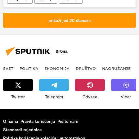
Sergej Rjabkov
Sporazum o likvidaciji raketa srednjeg i kratkog dometa
prikaži još 20 članaka
Srbija
SVET
POLITIKA
EKONOMIJA
DRUŠTVO
NAORUŽANJE
Twitter
Telegram
Odysee
Viber
O nama
Pravila korišćenja
Pišite nam
Standardi zajednice
Politika korišćenja kolačića i automatskog