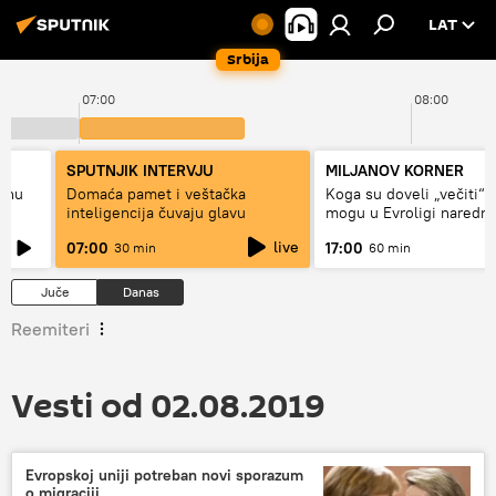
LAT
Srbija
07:00
08:00
SPUTNJIK INTERVJU
MILJANOV KORNER
alnu
Domaća pamet i veštačka
Koga su doveli „večiti“ i
inteligencija čuvaju glavu
mogu u Evroligi naredn
live
07:00
17:00
30 min
60 min
Juče
Danas
Reemiteri
Vesti od 02.08.2019
Evropskoj uniji potreban novi sporazum
o migraciji