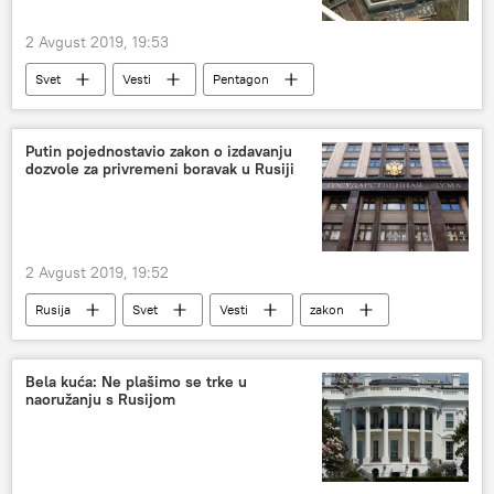
2 Avgust 2019, 19:53
Svet
Vesti
Pentagon
Sporazum o likvidaciji raketa srednjeg i kratkog dometa
Putin pojednostavio zakon o izdavanju
dozvole za privremeni boravak u Rusiji
2 Avgust 2019, 19:52
Rusija
Svet
Vesti
zakon
prebivalište
Bela kuća: Ne plašimo se trke u
naoružanju s Rusijom