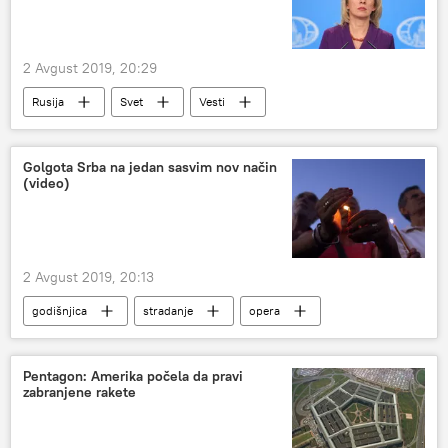
2 Avgust 2019, 20:29
Rusija
Svet
Vesti
Golgota Srba na jedan sasvim nov način
(video)
2 Avgust 2019, 20:13
godišnjica
stradanje
opera
Hram Svetog Save
Društvo
Akcija „Oluja“
Pentagon: Amerika počela da pravi
zabranjene rakete