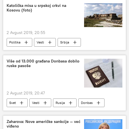
Katolička misa u srpskoj crkvi na
Kosovu (foto)
2 Avgust 2019, 20:55
Politika
Vesti
Srbija
Srpska pravoslavna crkva
Marti Ahtisari
Kosovo i Metohija (KiM)
Više od 13.000 građana Donbasa dobilo
ruske pasoše
2 Avgust 2019, 20:47
Svet
Vesti
Rusija
Donbas
pasoš
državljanstvo
Evropa
Zaharova: Nove američke sankcije — već
viđeno