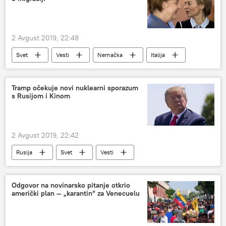
2 Avgust 2019, 22:48
Svet
Vesti
Nemačka
Italija
Evropska unija (EU)
Ursula fon der Lajen
Evropa
Tramp očekuje novi nuklearni sporazum
s Rusijom i Kinom
2 Avgust 2019, 22:42
Rusija
Svet
Vesti
Donald Tramp
Sporazum o likvidaciji raketa srednjeg i kratkog dometa
Odgovor na novinarsko pitanje otkrio
američki plan — „karantin“ za Venecuelu
Kina