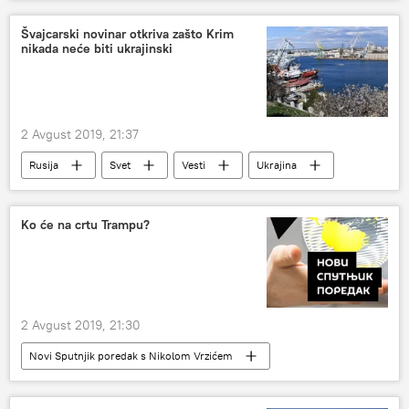
Pentagon
Švajcarski novinar otkriva zašto Krim
nikada neće biti ukrajinski
2 Avgust 2019, 21:37
Rusija
Svet
Vesti
Ukrajina
Sevastopolj
Evropa
Ko će na crtu Trampu?
2 Avgust 2019, 21:30
Novi Sputnjik poredak s Nikolom Vrzićem
Radio
Donald Tramp