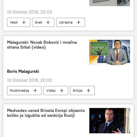
Ukrajinska autokefalna crkva
raskol
19 Oktobar 2018, 20:03
pravoslavlje
Vesti
Svet
Ukrajina
Vladimir Grojsman
MMF
Međunarodni monetarni fond
Gas
Malagurski: Novak Đoković i mračna
strana Srba! (video)
poskupljenje
Evropa
Boris Malagurski
19 Oktobar 2018, 20:00
Multimedija
Video
Srbija
Novak Đoković
Boris Malagurski
Društvo
Medvedev usred Brisela Evropi objasnio
koliko je izgubila od sankcija Rusiji