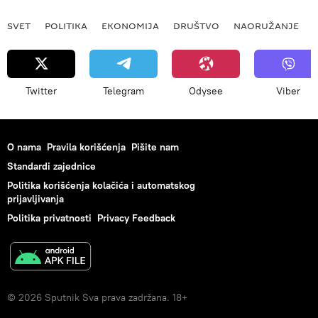
SVET
POLITIKA
EKONOMIJA
DRUŠTVO
NAORUŽANJE
Twitter
Telegram
Odysee
Viber
O nama
Pravila korišćenja
Pišite nam
Standardi zajednice
Politika korišćenja kolačića i automatskog
prijavljivanja
Politika privatnosti
Privacy Feedback
© 2026 Sputnik Sva prava zadržana. 18+