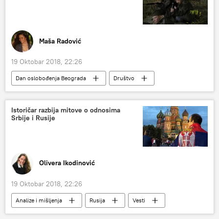
Maša Radović
19 Oktobar 2018, 22:26
Dan oslobođenja Beograda
Društvo
Istoričar razbija mitove o odnosima
Srbije i Rusije
Olivera Ikodinović
19 Oktobar 2018, 22:26
Analize i mišljenja
Rusija
Vesti
Svet
Intervjui