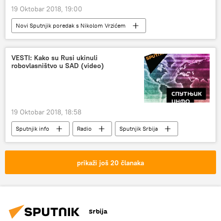
19 Oktobar 2018, 19:00
mladi lideri
Društvo
Region
Novi Sputnjik poredak s Nikolom Vrzićem
Radio
Turska
Saudijska Arabija
Vašington post
Džamal Hašogi
VESTI: Kako su Rusi ukinuli
robovlasništvo u SAD (video)
19 Oktobar 2018, 18:58
Sputnjik info
Radio
Sputnjik Srbija
prikaži još 20 članaka
Srbija