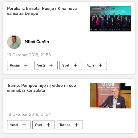
Poruka iz Brisela: Rusija i Kina nova
šansa za Evropu
Miloš Ćurčin
19 Oktobar 2018, 21:58
Rusija
Vesti
Svet
Azija
Evropa
Dmitrij Medvedev
samit
ASEM
Most
Tramp: Pompeo nije ni video ni čuo
snimak iz konzulata
19 Oktobar 2018, 21:34
Vesti
Svet
Turska
Saudijska Arabija
Donald Tramp