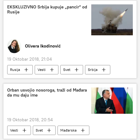
Majk Pompeo
Džamal Hašogi
EKSKLUZIVNO Srbija kupuje „pancir“ od
Rusije
Olivera Ikodinović
19 Oktobar 2018, 21:04
Rusija
Vesti
Svet
Srbija
Pancir S1
Orban usvojio nosoroga, traži od Mađara
da mu daju ime
19 Oktobar 2018, 20:54
Vesti
Svet
Mađarska
Viktor Orban
nosorog
Evropa