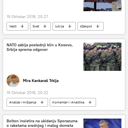
19 Oktobar 2018, 20:27
Vesti
Svet
lutrija
džekpot
NATO zabija poslednji klin u Kosovo,
Srbija sprema odgovor
Mira Kankaraš Trklja
19 Oktobar 2018, 20:22
Analize i mišljenja
Komentari i Analitika
Srbija
Ramuš Haradinaj
Hajnc Kristijan Štrahe
Metju Palmer
Bolton insistira na ukidanju Sporazuma
o raketama srednjeg i malog dometa
Mitar Kovač
zakon
parlament