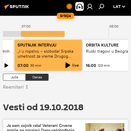
LAT
Srbija
07:00
08:00
SPUTNJIK INTERVJU
ORBITA KULTURE
hodnih
„I u ropstvu – sloboda! Srpska
Ruski tragovi u Beograd
umetnost za vreme Drugog
svetskog rata“
live
07:00
16:00
30 min
120 min
Juče
Danas
Reemiteri
Vesti od 19.10.2018
Ja sam vojnik rata! Veterani Crvene
armije na proslavi Dana oslobođenja