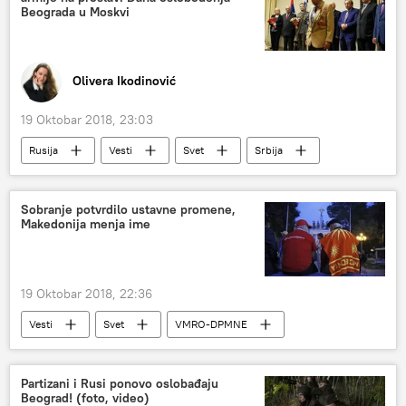
Beograda u Moskvi
Olivera Ikodinović
19 Oktobar 2018, 23:03
Rusija
Vesti
Svet
Srbija
Oslobođenje Beograda
Sobranje potvrdilo ustavne promene,
Makedonija menja ime
19 Oktobar 2018, 22:36
Vesti
Svet
VMRO-DPMNE
Sobranje
Severna Makedonija
Region
referendum
Partizani i Rusi ponovo oslobađaju
Beograd! (foto, video)