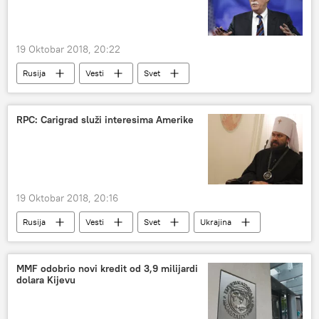
formiranje
usvajanje
Vojska Kosova
UN
19 Oktobar 2018, 20:22
Rusija
Vesti
Svet
Majkl Bolton
Gardijan
rakete srednjeg i malog dometa
RPC: Carigrad služi interesima Amerike
19 Oktobar 2018, 20:16
Rusija
Vesti
Svet
Ukrajina
vaseljenski patrijarh Vartolomej
Mitropolit volokolamski Ilarion
MMF odobrio novi kredit od 3,9 milijardi
dolara Kijevu
Ruska pravoslavna crkva
Carigradska patrijaršija