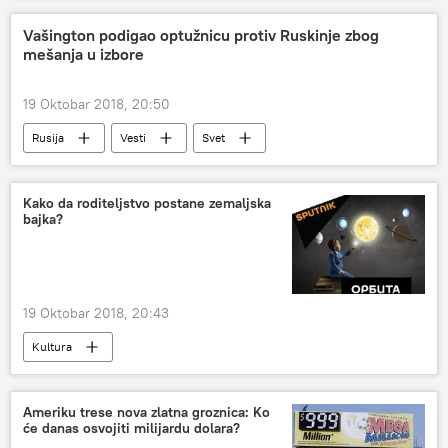
Vašington podigao optužnicu protiv Ruskinje zbog
mešanja u izbore
19 Oktobar 2018, 20:50
Rusija
Vesti
Svet
Ministarstvo pravde SAD
optužnica
mešanje u izbore
Kako da roditeljstvo postane zemaljska
bajka?
19 Oktobar 2018, 20:43
Kultura
Ameriku trese nova zlatna groznica: Ko
će danas osvojiti milijardu dolara?