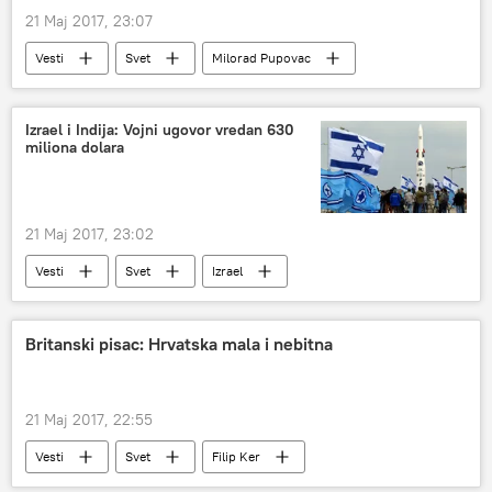
21 Maj 2017, 23:07
Vesti
Svet
Milorad Pupovac
Hrvatska
Region
izbori
Izrael i Indija: Vojni ugovor vredan 630
miliona dolara
21 Maj 2017, 23:02
Vesti
Svet
Izrael
Britanski pisac: Hrvatska mala i nebitna
21 Maj 2017, 22:55
Vesti
Svet
Filip Ker
Hrvatska
Region