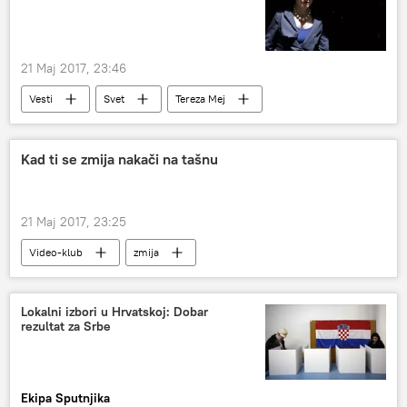
21 Maj 2017, 23:46
Vesti
Svet
Tereza Mej
izbori u Velikoj Britaniji
Evropa
Kad ti se zmija nakači na tašnu
21 Maj 2017, 23:25
Video-klub
zmija
Lokalni izbori u Hrvatskoj: Dobar
rezultat za Srbe
Ekipa Sputnjika