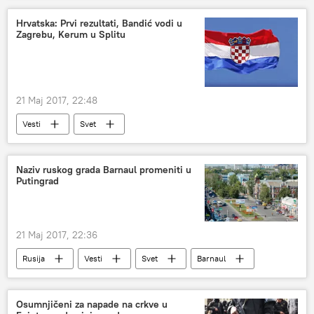
Hrvatska: Prvi rezultati, Bandić vodi u
Zagrebu, Kerum u Splitu
21 Maj 2017, 22:48
Vesti
Svet
lokalni izbori u Hrvatskoj 21. maja 2017
Hrvatska
Region
Naziv ruskog grada Barnaul promeniti u
Putingrad
21 Maj 2017, 22:36
Rusija
Vesti
Svet
Barnaul
Putingrad
inicijativa
naziv
Osumnjičeni za napade na crkve u