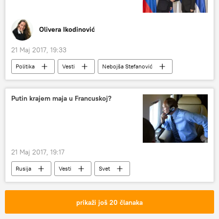
Olivera Ikodinović
21 Maj 2017, 19:33
Politika
Vesti
Nebojša Stefanović
Nikolaj Patrušev
Putin krajem maja u Francuskoj?
21 Maj 2017, 19:17
Rusija
Vesti
Svet
Francuska
Vladimir Putin
Dmitrij Peskov
prikaži još 20 članaka