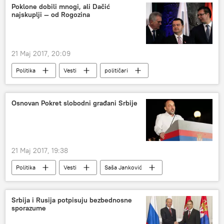
Poklone dobili mnogi, ali Dačić
najskuplji — od Rogozina
21 Maj 2017, 20:09
Politika
Vesti
političari
pokloni
Osnovan Pokret slobodni građani Srbije
21 Maj 2017, 19:38
Politika
Vesti
Saša Janković
Pokret slobodni građani Srbije
Srbija i Rusija potpisuju bezbednosne
sporazume