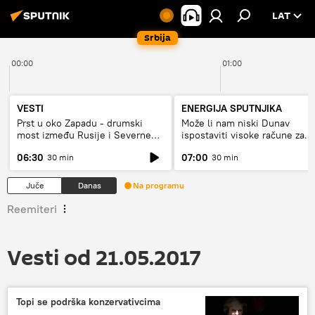
LAT
Srbija
00:00
01:00
VESTI
ENERGIJA SPUTNJIKA
Prst u oko Zapadu - drumski
Može li nam niski Dunav
most između Rusije i Severne
ispostaviti visoke račune za
Koreje
struju, ili restrikcije
06:30
07:00
30 min
30 min
Juče
Danas
Na programu
Reemiteri
Vesti od 21.05.2017
Topi se podrška konzervativcima