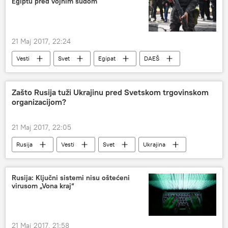
Egiptu pred vojnim sudom
21 Maj 2017, 22:24
Vesti
Svet
Egipat
DAEŠ
napad na koptske crkve
Zašto Rusija tuži Ukrajinu pred Svetskom trgovinskom
organizacijom?
21 Maj 2017, 22:05
Rusija
Vesti
Svet
Ukrajina
Maksim Oreškin
tužba
STO
Rusija: Ključni sistemi nisu oštećeni
virusom „Vona kraj“
21 Maj 2017, 21:58