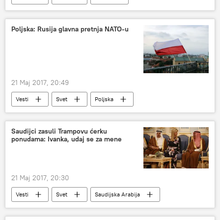
Silvio Berluskoni
životinje
pokret
Evropa
Poljska: Rusija glavna pretnja NATO-u
21 Maj 2017, 20:49
Vesti
Svet
Poljska
Pavel Soloh
NATO
ruska pretnja
Evropa
Saudijci zasuli Trampovu ćerku
ponudama: Ivanka, udaj se za mene
21 Maj 2017, 20:30
Vesti
Svet
Saudijska Arabija
Ivanka Tramp