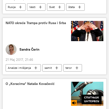
Rusija
Vesti
Svet
šteta
kompjuterski virus
NATO okreće Trampa protiv Rusa i Srba
Sandra Čerin
21 Maj 2017, 21:46
Analize i mišljenja
samit
teror
Vašington
O „Koracima“ Nataše Kovačević