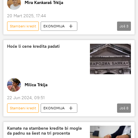
Mira Kankaraš Trklja
20 Mart 2025, 17:44
Stambeni kredit
EKONOMIJA
Još
3
Srbija – ekonomija
Energija Sputnjika
stan
Hoće li cene kredita padati
Milica Trklja
22 Jun 2024, 09:51
Stambeni kredit
EKONOMIJA
Još
8
Srbija – ekonomija
kamate
krediti
banke
Narodna banka Srbije
Kamate na stambene kredite bi mogle
da padnu sa šest na tri procenta
Evropska centralna banka
euribor