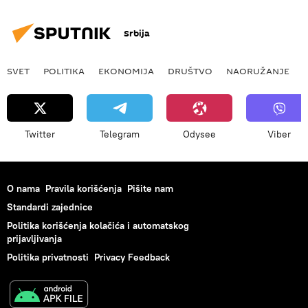
Srbija
SVET
POLITIKA
EKONOMIJA
DRUŠTVO
NAORUŽANJE
Twitter
Telegram
Odysee
Viber
O nama
Pravila korišćenja
Pišite nam
Standardi zajednice
Politika korišćenja kolačića i automatskog
prijavljivanja
Politika privatnosti
Privacy Feedback