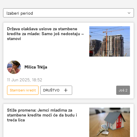
Izaberi period
Država olakšava uslove za stambene
kredite za mlade: Samo još nedostaju –
stanovi
Milica Trklja
11 Jun 2025, 18:52
Stambeni kredit
DRUŠTVO
Još
2
Srbija – društvo
Srbija – ekonomija
mladi
Stiže promena: Jemci mladima za
stambene kredite moći će da budu i
treća lica