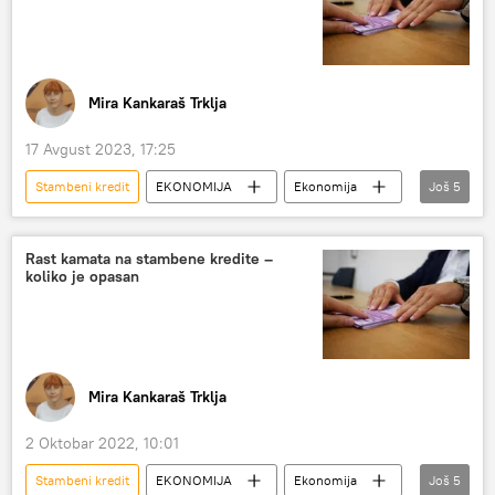
referentna kamatna stopa
Mira Kankaraš Trklja
17 Avgust 2023, 17:25
Stambeni kredit
EKONOMIJA
Ekonomija
Još
5
Srbija – ekonomija
kamata
inflacija
euribor
Analize i mišljenja
Rast kamata na stambene kredite –
koliko je opasan
Mira Kankaraš Trklja
2 Oktobar 2022, 10:01
Stambeni kredit
EKONOMIJA
Ekonomija
Još
5