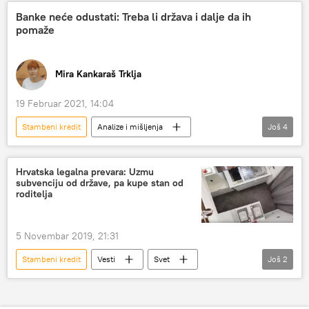
Srbija – ekonomija
Društvo
Banke neće odustati: Treba li država i dalje da ih
pomaže
Mira Kankaraš Trklja
19 Februar 2021, 14:04
Stambeni kredit
Analize i mišljenja
Još
4
Komentari i Analitika
banke
klijenti
osiguranje
Hrvatska legalna prevara: Uzmu
subvenciju od države, pa kupe stan od
roditelja
5 Novembar 2019, 21:31
Stambeni kredit
Vesti
Svet
Još
2
prevara
Hrvatska
Region