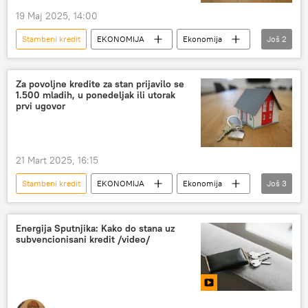
19 Maj 2025, 14:00
Stambeni kredit
EKONOMIJA
Ekonomija
Još
2
Srbija – ekonomija
mladi
Za povoljne kredite za stan prijavilo se
1.500 mladih, u ponedeljak ili utorak
prvi ugovor
21 Mart 2025, 16:15
Stambeni kredit
EKONOMIJA
Ekonomija
Još
3
Srbija – ekonomija
stan
Aleksandar Vučić
Energija Sputnjika: Kako do stana uz
subvencionisani kredit /video/