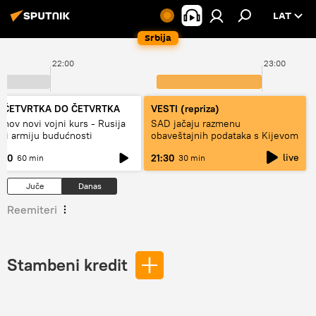
LAT
Srbija
22:00
23:00
 ČETVRTKA DO ČETVRTKA
VESTI (repriza)
inov novi vojni kurs - Rusija
SAD jačaju razmenu
di armiju budućnosti
obaveštajnih podataka s Kijevom
live
:00
21:30
60 min
30 min
Juče
Danas
Reemiteri
Stambeni kredit