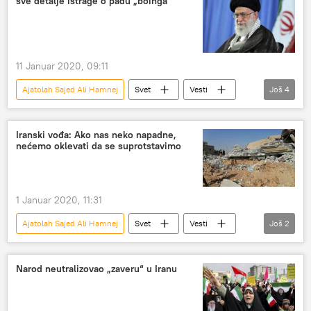
sve detalje istrage o padu „boinga“
11 Januar 2020, 09:11
Ajatolah Sajed Ali Hamnej
Svet
Vesti
Još
4
Iran
pad aviona
boing
istraga
Iranski vođa: Ako nas neko napadne,
nećemo oklevati da se suprotstavimo
1 Januar 2020, 11:31
Ajatolah Sajed Ali Hamnej
Svet
Vesti
Još
2
Iran
Irak
Narod neutralizovao „zaveru“ u Iranu