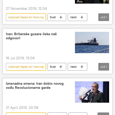
27 Novembar 2019, 12:04
Ajatolah Sajed Ali Hamnej
Svet
Vesti
Još
1
Iran
Iran: Britanske gusare čeka naš
odgovor!
16 Jul 2019, 13:06
Ajatolah Sajed Ali Hamnej
Svet
Vesti
Još
1
Iran
Iznenadna smena: Iran dobio novog
vođu Revolucionarne garde
21 April 2019, 20:58