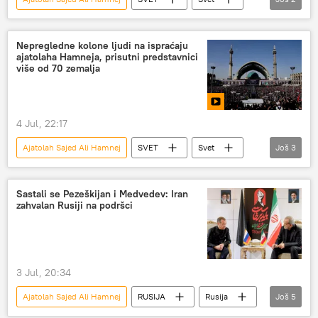
Svet – politika
Iran
Nepregledne kolone ljudi na ispraćaju
ajatolaha Hamneja, prisutni predstavnici
više od 70 zemalja
4 Jul, 22:17
Ajatolah Sajed Ali Hamnej
SVET
Svet
Još
3
Svet – politika
Iran
Sukob na Bliskom istoku
Sastali se Pezeškijan i Medvedev: Iran
zahvalan Rusiji na podršci
3 Jul, 20:34
Ajatolah Sajed Ali Hamnej
RUSIJA
Rusija
Još
5
Rusija – politika
Iran