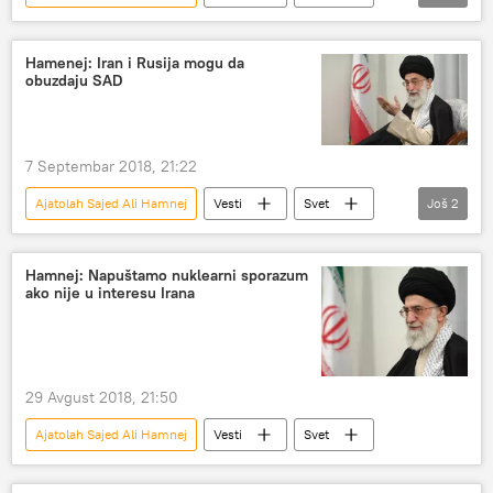
Iran
teroristički napad
Hamenej: Iran i Rusija mogu da
obuzdaju SAD
7 Septembar 2018, 21:22
Ajatolah Sajed Ali Hamnej
Vesti
Svet
Još
2
Iran
Vladimir Putin
Hamnej: Napuštamo nuklearni sporazum
ako nije u interesu Irana
29 Avgust 2018, 21:50
Ajatolah Sajed Ali Hamnej
Vesti
Svet