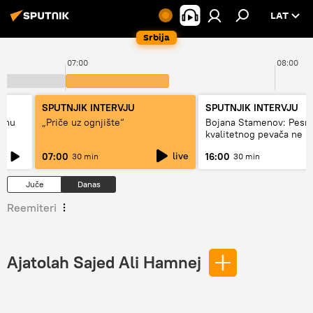
LAT
Srbija
07:00
08:00
SPUTNJIK INTERVJU
SPUTNJIK INTERVJU
adnu
„Priče uz ognjište“
Bojana Stamenov: Pesm
kvalitetnog pevača ne 
dugo da živi
live
07:00
16:00
30 min
30 min
Juče
Danas
Reemiteri
Ajatolah Sajed Ali Hamnej