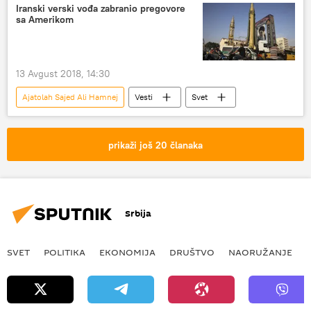
Iranski verski vođa zabranio pregovore
sa Amerikom
13 Avgust 2018, 14:30
Ajatolah Sajed Ali Hamnej
Vesti
Svet
prikaži još 20 članaka
Srbija
SVET
POLITIKA
EKONOMIJA
DRUŠTVO
NAORUŽANJE