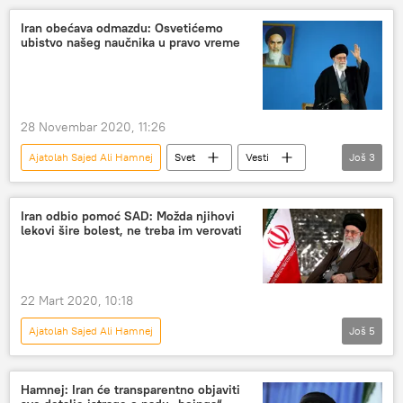
Iran obećava odmazdu: Osvetićemo
ubistvo našeg naučnika u pravo vreme
28 Novembar 2020, 11:26
Ajatolah Sajed Ali Hamnej
Svet
Vesti
Još
3
osveta
naučnik
Hasan Rohani
Iran odbio pomoć SAD: Možda njihovi
lekovi šire bolest, ne treba im verovati
22 Mart 2020, 10:18
Ajatolah Sajed Ali Hamnej
Još
5
Virus korona se širi planetom
Svet
Vesti
virus korona
Iran
Hamnej: Iran će transparentno objaviti