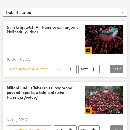
Izaberi period
Iranski ajatolah Ali Hamnej sahranjen u
Mešhedu /video/
10 Jul, 07:55
Ajatolah Sajed Ali Hamnej
SVET
Svet
Još
2
Svet – politika
Iran
Milioni ljudi u Teheranu u pogrebnoj
povorci ispraćaju telo ajatolaha
Hamneja /video/
6 Jul, 07:17
Ajatolah Sajed Ali Hamnej
SVET
Svet
Još
2