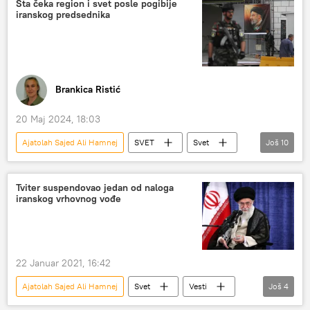
Šta čeka region i svet posle pogibije
iranskog predsednika
Brankica Ristić
20 Maj 2024, 18:03
Ajatolah Sajed Ali Hamnej
SVET
Svet
Još
10
Svet – politika
Iran
pogibija
pogibija civila
Amerika
Izrael
Tviter suspendovao jedan od naloga
iranskog vrhovnog vođe
Rusija
Kina
BRIKS
ŠOS
22 Januar 2021, 16:42
Ajatolah Sajed Ali Hamnej
Svet
Vesti
Još
4
Iran
Tviter
tvit
Tviter