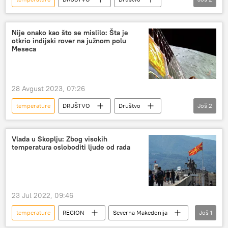
Srbija – društvo
RHMZ
Nije onako kao što se mislilo: Šta je
otkrio indijski rover na južnom polu
Meseca
28 Avgust 2023, 07:26
temperature
DRUŠTVO
Društvo
Još
2
Mesec
Indija
Vlada u Skoplju: Zbog visokih
temperatura osloboditi ljude od rada
23 Jul 2022, 09:46
temperature
REGION
Severna Makedonija
Još
1
Region – politika