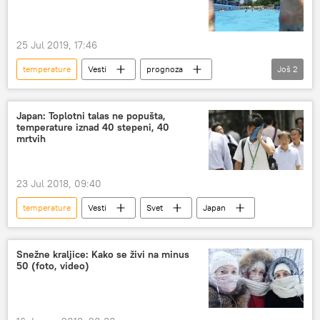
25 Jul 2019, 17:46
temperature
Vesti
prognoza
Još
2
Evropa
vrućine
Japan: Toplotni talas ne popušta,
temperature iznad 40 stepeni, 40
mrtvih
23 Jul 2018, 09:40
temperature
Vesti
Svet
Japan
Snežne kraljice: Kako se živi na minus
50 (foto, video)