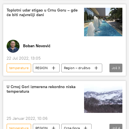
Toplotni udar stigao u Crnu Goru – gde
će biti najvreliji dani
Boban Novović
22 Jul 2022, 13:05
temperature
REGION
Region – društvo
Još
3
Crna Gora
klima
toplotni talas
U Crnoj Gori izmerena rekordno niska
temperatura
25 Januar 2022, 10:06
temperature
REGION
Crna Gora
Još
4