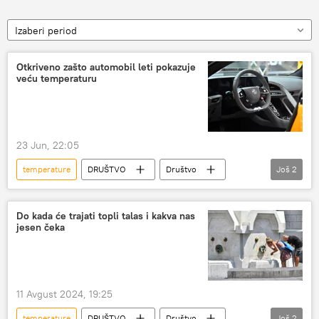
Izaberi period
Otkriveno zašto automobil leti pokazuje
veću temperaturu
23 Jun, 22:05
temperature
DRUŠTVO
Društvo
Još
2
Srbija – društvo
Automobili
Do kada će trajati topli talas i kakva nas
jesen čeka
11 Avgust 2024, 19:25
temperature
DRUŠTVO
Društvo
Još
2