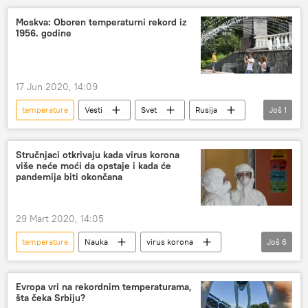
Moskva: Oboren temperaturni rekord iz
1956. godine
17 Jun 2020, 14:09
temperature
Vesti
Svet
Rusija
Još
1
vrućina
Stručnjaci otkrivaju kada virus korona
više neće moći da opstaje i kada će
pandemija biti okončana
29 Mart 2020, 14:05
temperature
Nauka
virus korona
Još
6
stručnjaci
epidemija
klima
Virus korona se širi planetom
Društvo
Evropa vri na rekordnim temperaturama,
šta čeka Srbiju?
Sunce