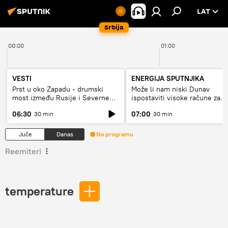
LAT
Srbija
00:00
01:00
VESTI
ENERGIJA SPUTNJIKA
Prst u oko Zapadu - drumski
Može li nam niski Dunav
most između Rusije i Severne
ispostaviti visoke račune za
Koreje
struju, ili restrikcije
06:30
07:00
30 min
30 min
Juče
Danas
Na programu
Reemiteri
temperature