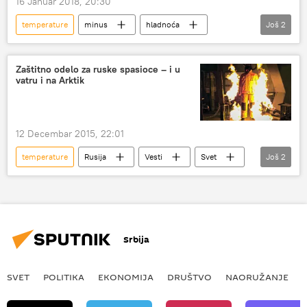
16 Januar 2018, 20:30
temperature
minus
hladnoća
Još
2
mraz
Društvo
Zaštitno odelo za ruske spasioce – i u
vatru i na Arktik
12 Decembar 2015, 22:01
temperature
Rusija
Vesti
Svet
Još
2
zaštitno odelo
Arktik
Srbija
SVET
POLITIKA
EKONOMIJA
DRUŠTVO
NAORUŽANJE