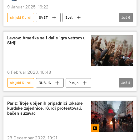
9 Januar 2025, 19:22
sirijski Kurdi
SVET
Svet
Još
6
Svet – politika
Turska
Turska vojska
Sirija
Kurdi
Lavrov: Amerika se i dalje igra vatrom u
Siriji
Radnička partija Kurdistana
6 Februar 2023, 10:48
sirijski Kurdi
RUSIJA
Rusija
Još
4
Rusija – politika
SAD
Sirija
Kurdi
Pariz: Troje ubijenih pripadnici lokalne
kurdske zajednice, Kurdi protestovali,
bačen suzavac
23 Decembar 2022, 19:21