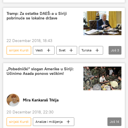
Manbidž
zahtev
napuštanje
Tramp: Za ostatke DAEŠ-a u Siriji
pobrinuće se lokalne države
22 Decembar 2018, 18:43
sirijski Kurdi
Vesti
Svet
Turska
Još
3
Sirija
Donald Tramp
DAEŠ
„Pobednički“ slogan Amerike u Siriji:
Učinimo Asada ponovo velikim!
Mira Kankaraš Trklja
20 Decembar 2018, 22:30
sirijski Kurdi
Analize i mišljenja
Još
14