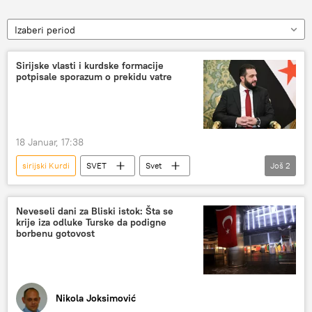
Izaberi period
Sirijske vlasti i kurdske formacije
potpisale sporazum o prekidu vatre
18 Januar, 17:38
sirijski Kurdi
SVET
Svet
Još
2
Svet – politika
Sirija
Neveseli dani za Bliski istok: Šta se
krije iza odluke Turske da podigne
borbenu gotovost
Nikola Joksimović