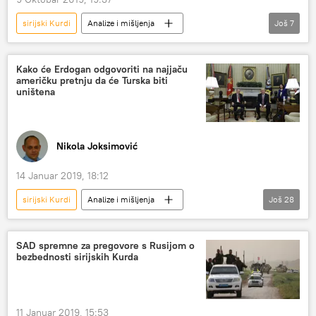
sirijski Kurdi
Analize i mišljenja
Još
7
Komentari i Analitika
opasnost
napuštanje
ofanziva
Kurdi
Kako će Erdogan odgovoriti na najjaču
američku pretnju da će Turska biti
DAEŠ
Amerika
uništena
Nikola Joksimović
14 Januar 2019, 18:12
sirijski Kurdi
Analize i mišljenja
Još
28
Komentari i Analitika
Turska
Iran
Sirija
Bliski istok
SAD spremne za pregovore s Rusijom o
bezbednosti sirijskih Kurda
Redžep Tajip Erdogan
Mevlut Čavušoglu
Džon Bolton
Majk Pompeo
Vojislav Lalić
Ibrahim Kalin
NATO
11 Januar 2019, 15:53