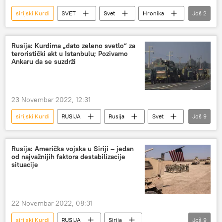
sirijski Kurdi
SVET
Svet
Hronika
Još
2
Svet – politika
Francuska
Rusija: Kurdima „dato zeleno svetlo“ za
teroristički akt u Istanbulu; Pozivamo
Ankaru da se suzdrži
23 Novembar 2022, 12:31
sirijski Kurdi
RUSIJA
Rusija
Svet
Još
9
Svet – politika
Sirija
Aleksandar Lavrentjev
Turska
Rusija: Američka vojska u Siriji – jedan
od najvažnijih faktora destabilizacije
pregovori
Kina
SAD
Izrael
situacije
Istanbul
22 Novembar 2022, 08:31
sirijski Kurdi
RUSIJA
Sirija
Još
9