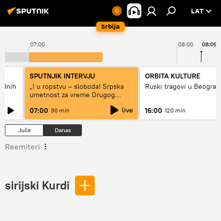
LAT
Srbija
07:00
08:00
08:09
SPUTNJIK INTERVJU
ORBITA KULTURE
hodnih
„I u ropstvu – sloboda! Srpska
Ruski tragovi u Beograd
umetnost za vreme Drugog
svetskog rata“
live
07:00
16:00
30 min
120 min
Juče
Danas
Reemiteri
sirijski Kurdi