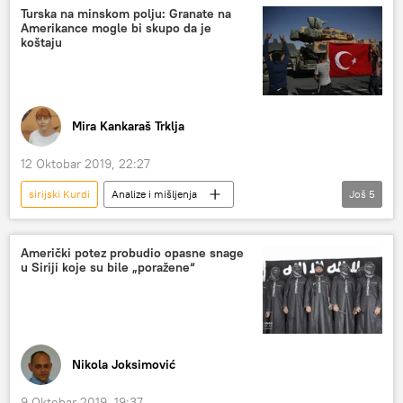
Turska na minskom polju: Granate na
Amerikance mogle bi skupo da je
koštaju
Mira Kankaraš Trklja
12 Oktobar 2019, 22:27
sirijski Kurdi
Analize i mišljenja
Još
5
Komentari i Analitika
američke trupe
turska artiljerija
posledice
Američki potez probudio opasne snage
u Siriji koje su bile „poražene“
sankcije Turskoj
Nikola Joksimović
9 Oktobar 2019, 19:37