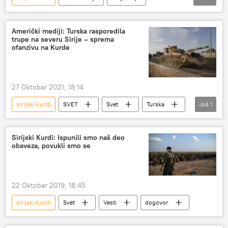
rat u Siriji
Idlib
Aleksandar Lavrentjev
Rusija
Američki mediji: Turska rasporedila
trupe na severu Sirije – sprema
kontigent
Amerika
ofanzivu na Kurde
povlačenje američke vojske iz Sirije
pregovori
Turska
27 Oktobar 2021, 18:14
sirijski Kurdi
SVET
Svet
Turska
Još
1
Sirija
Sirijski Kurdi: Ispunili smo naš deo
obaveza, povukli smo se
22 Oktobar 2019, 18:45
sirijski Kurdi
Svet
Vesti
dogovor