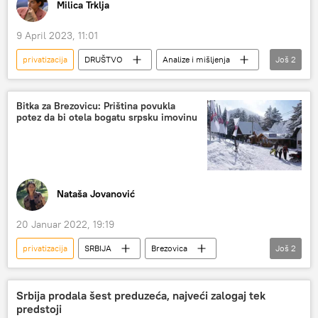
Milica Trklja
9 April 2023, 11:01
privatizacija
DRUŠTVO
Analize i mišljenja
Još
2
Energija Sputnjika
EPS
Bitka za Brezovicu: Priština povukla
potez da bi otela bogatu srpsku imovinu
Nataša Jovanović
20 Januar 2022, 19:19
privatizacija
SRBIJA
Brezovica
Još
2
Srbija – politika
Kosovo i Metohija (KiM)
Srbija prodala šest preduzeća, najveći zalogaj tek
predstoji