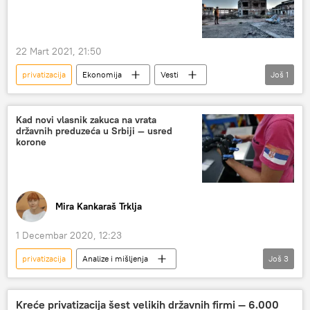
22 Mart 2021, 21:50
privatizacija
Ekonomija
Vesti
Još
1
Srbija
Kad novi vlasnik zakuca na vrata
državnih preduzeća u Srbiji — usred
korone
Mira Kankaraš Trklja
1 Decembar 2020, 12:23
privatizacija
Analize i mišljenja
Još
3
Komentari i Analitika
pandemija
Srbija
Kreće privatizacija šest velikih državnih firmi — 6.000