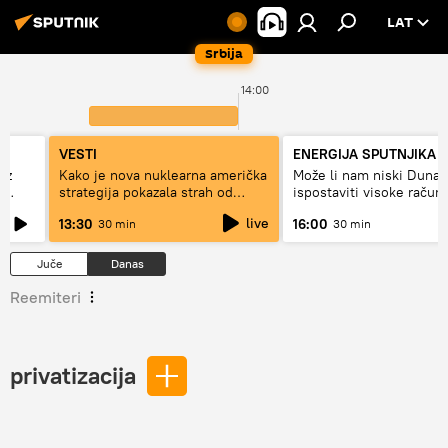
LAT
Srbija
14:00
VESTI
ENERGIJA SPUTNJIKA
ez
Kako je nova nuklearna američka
Može li nam niski Dunav
e
strategija pokazala strah od
ispostaviti visoke račun
Rusije?
struju, ili restrikcije
live
13:30
16:00
30 min
30 min
Juče
Danas
Reemiteri
privatizacija