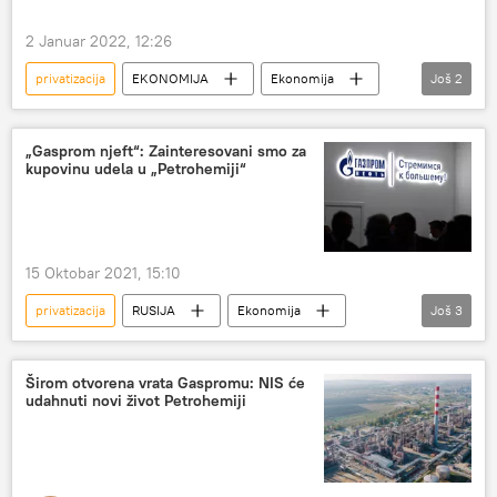
2 Januar 2022, 12:26
privatizacija
EKONOMIJA
Ekonomija
Još
2
Srbija
Srbija – ekonomija
„Gasprom njeft“: Zainteresovani smo za
kupovinu udela u „Petrohemiji“
15 Oktobar 2021, 15:10
privatizacija
RUSIJA
Ekonomija
Još
3
Rusija
Petrohemija
Rusija – ekonomija
Širom otvorena vrata Gaspromu: NIS će
udahnuti novi život Petrohemiji