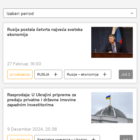
Izaberi period
Rusija postala četvrta najveća svetska
ekonomija
27 Februar, 16:00
privatizacija
RUSIJA
Rusija – ekonomija
Još
2
ekonomski rast
mala i srednja preduzeća
Rasprodaja: U Ukrajini pripreme za
predaju privatne i državne imovine
zapadnim investitorima
9 Decembar 2024, 20:38
privatizacija
Specijalna operacija u Ukrajini
Još
1