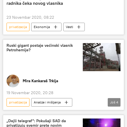
radnika čeka novog vlasnika
23 Novembar 2020, 08:22
privatizacija
Ekonomija
Vesti
Ruski gigant postaje većinski vlasnik
Petrohemije?
Mira Kankaraš Trklja
19 Novembar 2020, 20:28
privatizacija
Analize i mišljenja
Još
4
Komentari i Analitika
NIS
Petrohemija
Gasprom
„Dejli telegraf“: Pokušaji SAD da
privatizuju svemir prete novim