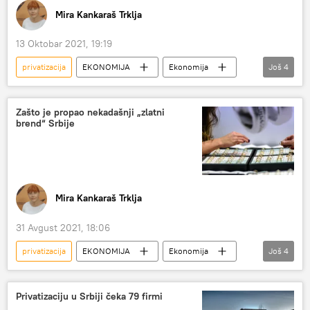
Mira Kankaraš Trklja
13 Oktobar 2021, 19:19
privatizacija
EKONOMIJA
Ekonomija
Još
4
NIS
Petrohemija
Srbija – ekonomija
Srbija
Zašto je propao nekadašnji „zlatni
brend“ Srbije
Mira Kankaraš Trklja
31 Avgust 2021, 18:06
privatizacija
EKONOMIJA
Ekonomija
Još
4
Srbija
zlatara
RTB Bor
Srbija – ekonomija
Privatizaciju u Srbiji čeka 79 firmi