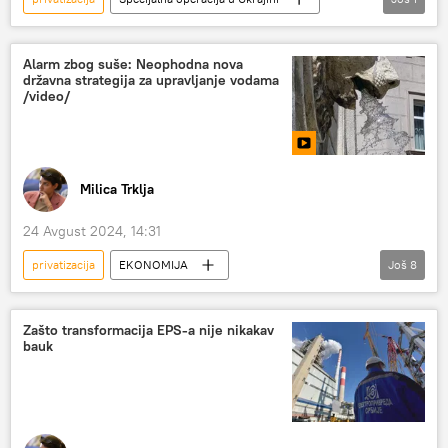
Ukrajina
Alarm zbog suše: Neophodna nova
državna strategija za upravljanje vodama
/video/
Milica Trklja
24 Avgust 2024, 14:31
privatizacija
EKONOMIJA
Još
8
Srbija – ekonomija
voda
suša
reke
izvori pijaće vode
vodovod
Zašto transformacija EPS-a nije nikakav
bauk
Energija Sputnjika
Analize i mišljenja