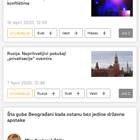
konfliktima
10 April 2020, 12:53
privatizacija
Svet
Vesti
Mesec
Još
2
Donald Tramp
Svemir
Rusija: Neprihvatljivi pokušaji
„privatizacije“ svemira
7 April 2020, 12:48
privatizacija
Rusija
Svet
Vesti
Još
2
Svemir
Dmitrij Peskov
Šta gube Beograđani kada ostanu bez jedine državne
apoteke