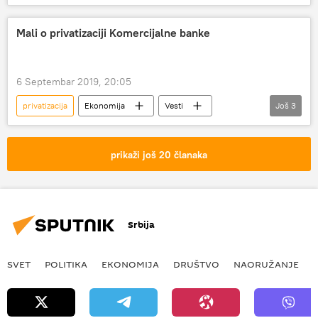
Komentari i Analitika
Komercijalna banka
čuvarkuća
Mali o privatizaciji Komercijalne banke
6 Septembar 2019, 20:05
privatizacija
Ekonomija
Vesti
Još
3
Srbija
Komercijalna banka
Siniša Mali
prikaži još 20 članaka
Srbija
SVET
POLITIKA
EKONOMIJA
DRUŠTVO
NAORUŽANJE