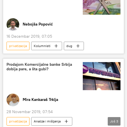
Nebojša Popović
16 Decembar 2019, 07:05
privatizacija
Kolumnisti
dug
Prodajom Komercijalne banke Srbija
dobija pare, a šta gubi?
Mira Kankaraš Trklja
28 Novembar 2019, 07:54
privatizacija
Analize i mišljenja
Još
3