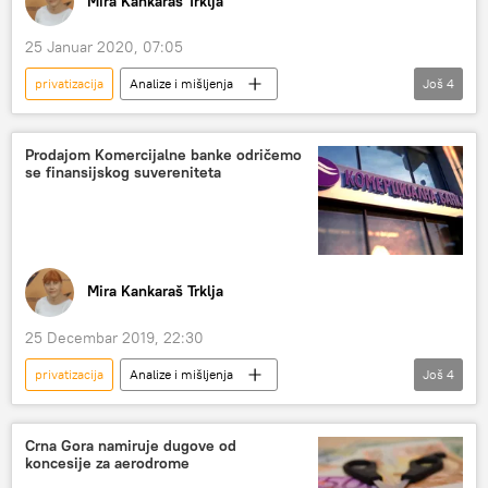
Mira Kankaraš Trklja
25 Januar 2020, 07:05
privatizacija
Analize i mišljenja
Još
4
Komentari i Analitika
lekovi
farmacija
profit
Prodajom Komercijalne banke odričemo
se finansijskog suvereniteta
Mira Kankaraš Trklja
25 Decembar 2019, 22:30
privatizacija
Analize i mišljenja
Još
4
Komentari i Analitika
Komercijalna banka
devizna štednja
otvaranje ponuda
Crna Gora namiruje dugove od
koncesije za aerodrome