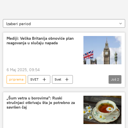
Izaberi period
Mediji: Velika Britanija obnoviće plan
reagovanja u slučaju napada
6 Maj 2025, 09:54
priprema
SVET
Svet
Još
2
Velika Britanija
rat
„Šum vetra u borovima”: Ruski
stručnjaci otkrivaju šta je potrebno za
savršen čaj