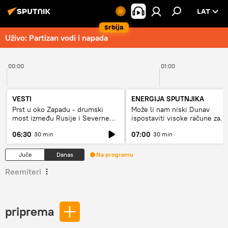
LAT
Srbija
Uživo: Partizan vodi i napada
00:00
01:00
VESTI
ENERGIJA SPUTNJIKA
Prst u oko Zapadu - drumski
Može li nam niski Dunav
most između Rusije i Severne
ispostaviti visoke račune za
Koreje
struju, ili restrikcije
06:30
07:00
30 min
30 min
Juče
Danas
Na programu
Reemiteri
priprema