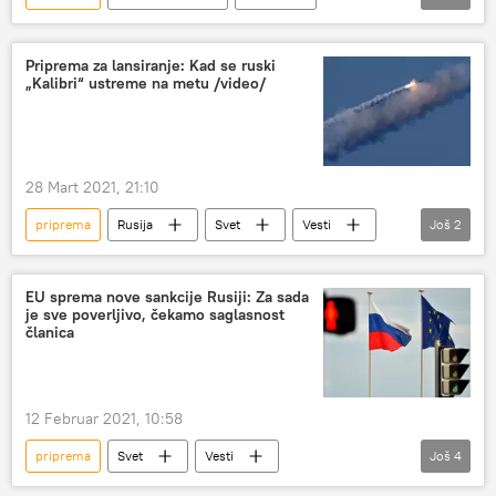
Podmoskovlje
Parada pobede
Priprema za lansiranje: Kad se ruski
„Kalibri“ ustreme na metu /video/
28 Mart 2021, 21:10
priprema
Rusija
Svet
Vesti
Još
2
lansiranje
"Kalibar"
EU sprema nove sankcije Rusiji: Za sada
je sve poverljivo, čekamo saglasnost
članica
12 Februar 2021, 10:58
priprema
Svet
Vesti
Još
4
Evropska unija (EU)
sankcije
Rusija