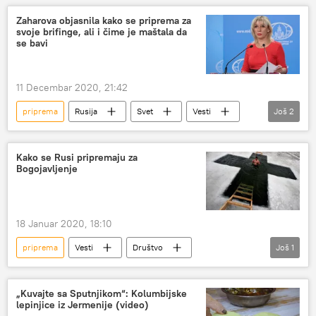
Evropa
Zaharova objasnila kako se priprema za
svoje brifinge, ali i čime je maštala da
se bavi
11 Decembar 2020, 21:42
priprema
Rusija
Svet
Vesti
Još
2
Marija Zaharova
brifing
Kako se Rusi pripremaju za
Bogojavljenje
18 Januar 2020, 18:10
priprema
Vesti
Društvo
Još
1
Bogojavljenje
„Kuvajte sa Sputnjikom“: Kolumbijske
lepinjice iz Jermenije (video)