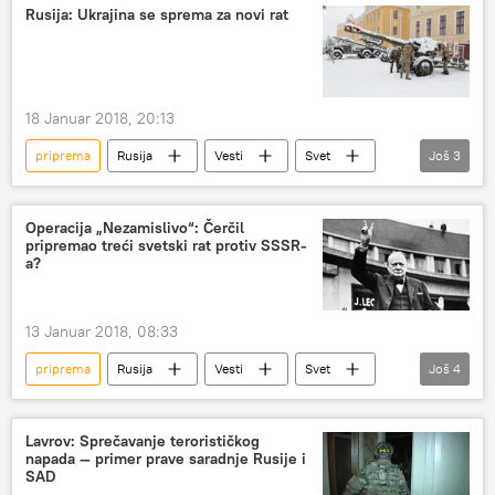
Situacija u Donbasu
Evropa
Rusija: Ukrajina se sprema za novi rat
18 Januar 2018, 20:13
priprema
Rusija
Vesti
Svet
Još
3
Ukrajina
Ministarstvo spoljnih poslova Rusije
zakon o reintegraciji Donbasa
Operacija „Nezamislivo“: Čerčil
pripremao treći svetski rat protiv SSSR-
a?
13 Januar 2018, 08:33
priprema
Rusija
Vesti
Svet
Još
4
SSSR
Velika Britanija
Vinston Čerčil
treći svetski rat
Lavrov: Sprečavanje terorističkog
napada — primer prave saradnje Rusije i
SAD