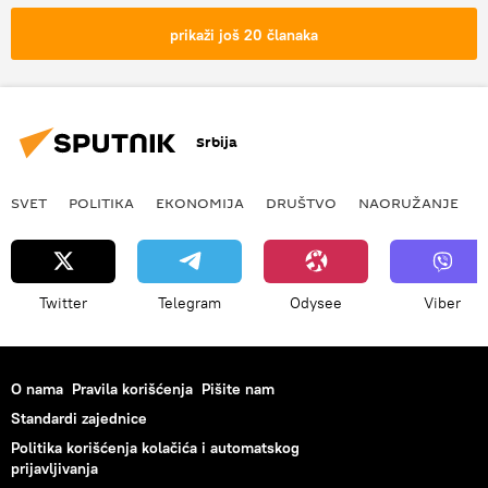
hemijski napad
preventiva
prikaži još 20 članaka
Srbija
SVET
POLITIKA
EKONOMIJA
DRUŠTVO
NAORUŽANJE
Twitter
Telegram
Odysee
Viber
O nama
Pravila korišćenja
Pišite nam
Standardi zajednice
Politika korišćenja kolačića i automatskog
prijavljivanja