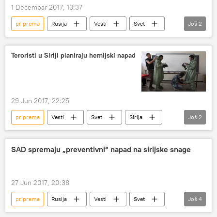
1 Decembar 2017, 13:37
priprema
Rusija
Vesti
Svet
Još
2
Severna Koreja
Nikolaj Patrušev
Teroristi u Siriji planiraju hemijski napad
29 Jun 2017, 22:25
priprema
Vesti
Svet
Sirija
Još
2
teroristi
hemijski napad
SAD spremaju „preventivni“ napad na sirijske snage
27 Jun 2017, 20:38
priprema
Rusija
Vesti
Svet
Još
4
Sirija
Konstantin Kosačov