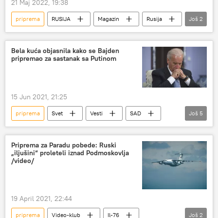
21 Maj 2022, 19:38
priprema
RUSIJA
Magazin
Rusija
Još
2
čaj
stručnjak
Bela kuća objasnila kako se Bajden
pripremao za sastanak sa Putinom
15 Jun 2021, 21:25
priprema
Svet
Vesti
SAD
Još
5
Džozef Bajden
Bela kuća
sastanak
Vladimir Putin
Ženeva
Priprema za Paradu pobede: Ruski
„iljušini“ proleteli iznad Podmoskovlja
/video/
19 April 2021, 22:44
priprema
Video-klub
Il-76
Još
2