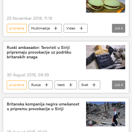
25 Novembar 2018, 11:18
priprema
Multimedija
Video
Još
4
Srbija
kuhinja
kolumbijske lepinje
Kuvajte sa Sputnjikom
Društvo
Ruski ambasador: Teroristi u Siriji
pripremaju provokacije uz podršku
britanskih snaga
30 Avgust 2018, 08:39
priprema
Rusija
Vesti
Svet
Još
4
Sirija
Anatolij Antonov
Stejt department
teroristički napad
Britanska kompanija negira umešanost
u pripremu provokacije u Siriji
26 Avgust 2018, 10:13