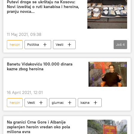
Putevi droge se ukrštaju na Kosovu:
Novi izveštaj o ruti kanabisa i heroina,
pranju novca...
11 Maj 2021, 09:38
heroin
Politika
Vesti
Još
4
krijumčarenje drogom
krijumčarenje
Albanija
Kosovo i Metohija (KiM)
Banetu Vidakoviću 100.000 dinara
kazne zbog heroina
16 April 2021, 12:01
heroin
Vesti
glumac
kazna
Na granici Crne Gore i Albanije
zaplenjen heroin vredan oko pola
miliona evra