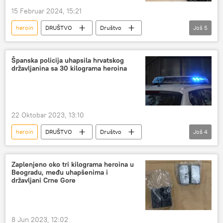
15 Februar 2024, 15:21
heroin
DRUŠTVO
Društvo
Još
5
Srbija – društvo
Horgoš
Uprava carina
MUP Srbije
droga
Španska policija uhapsila hrvatskog
državljanina sa 30 kilograma heroina
22 Oktobar 2023, 13:10
heroin
DRUŠTVO
Društvo
Još
4
Hrvatska
Španija
droga
Hronika
Zaplenjeno oko tri kilograma heroina u
Beogradu, među uhapšenima i
državljani Crne Gore
8 Jun 2023, 12:02