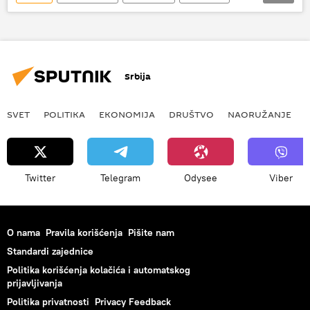
Evropa
Islamska država
Srbija
SVET
POLITIKA
EKONOMIJA
DRUŠTVO
NAORUŽANJE
Twitter
Telegram
Odysee
Viber
O nama
Pravila korišćenja
Pišite nam
Standardi zajednice
Politika korišćenja kolačića i automatskog
prijavljivanja
Politika privatnosti
Privacy Feedback