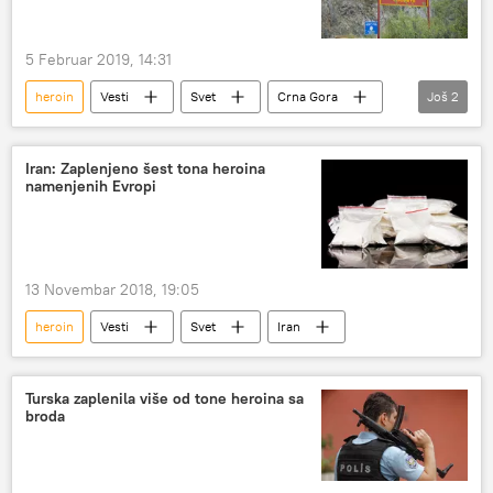
5 Februar 2019, 14:31
heroin
Vesti
Svet
Crna Gora
Još
2
Albanija
Region
Iran: Zaplenjeno šest tona heroina
namenjenih Evropi
13 Novembar 2018, 19:05
heroin
Vesti
Svet
Iran
Turska zaplenila više od tone heroina sa
broda