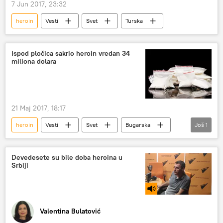
7 Jun 2017, 23:32
heroin
Vesti
Svet
Turska
Ispod pločica sakrio heroin vredan 34
miliona dolara
21 Maj 2017, 18:17
heroin
Vesti
Svet
Bugarska
Još
1
Evropa
Devedesete su bile doba heroina u
Srbiji
Valentina Bulatović