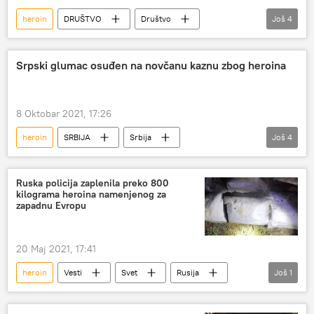
heroin
DRUŠTVO
Društvo
Još
4
Srbija – društvo
Srbija – hronika
Hronika
Beograd
Srpski glumac osuđen na novčanu kaznu zbog heroina
8 Oktobar 2021, 17:26
heroin
SRBIJA
Srbija
Još
4
Apelacioni sud
Srbija – hronika
Branko Vidaković
Hronika
Ruska policija zaplenila preko 800
kilograma heroina namenjenog za
zapadnu Evropu
20 Maj 2021, 17:41
heroin
Vesti
Svet
Rusija
Još
1
Evropska unija (EU)