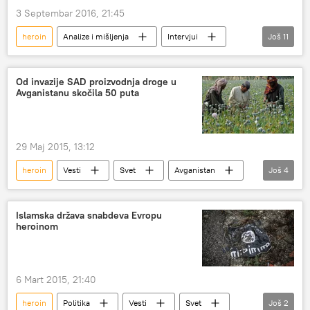
3 Septembar 2016, 21:45
heroin
Analize i mišljenja
Intervjui
Još
11
Radio
Vesti
Kultura
Srbija
Slobodan Milošević
Vladimir Arsenijević
Od invazije SAD proizvodnja droge u
Avganistanu skočila 50 puta
pisac
roman
NIN-ova nagrada
devedesete
Književnost
29 Maj 2015, 13:12
heroin
Vesti
Svet
Avganistan
Još
4
proizvodnja
opijum
mak
Društvo
Islamska država snabdeva Evropu
heroinom
6 Mart 2015, 21:40
heroin
Politika
Vesti
Svet
Još
2