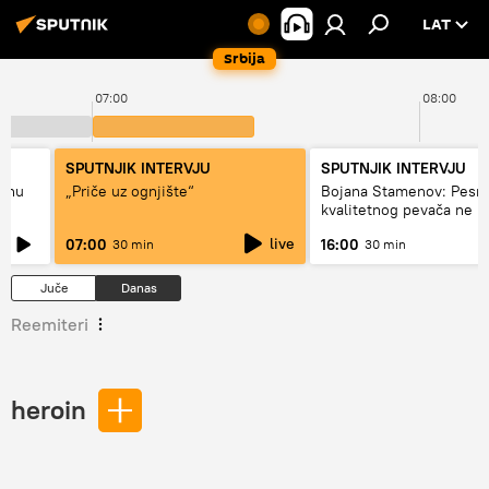
LAT
Srbija
07:00
08:00
SPUTNJIK INTERVJU
SPUTNJIK INTERVJU
adnu
„Priče uz ognjište“
Bojana Stamenov: Pesm
kvalitetnog pevača ne 
dugo da živi
live
07:00
16:00
30 min
30 min
Juče
Danas
Reemiteri
heroin