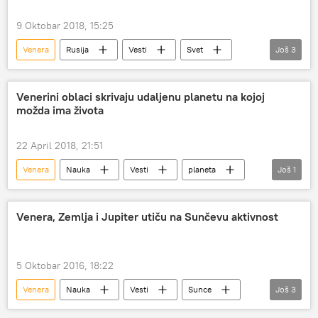
9 Oktobar 2018, 15:25
Venera
Rusija
Vesti
Svet
Još
3
Ruska akademija nauka (RAN)
Svemir
misija
Venerini oblaci skrivaju udaljenu planetu na kojoj
možda ima života
22 April 2018, 21:51
Venera
Nauka
Vesti
planeta
Još
1
Društvo
Venera, Zemlja i Jupiter utiču na Sunčevu aktivnost
5 Oktobar 2016, 18:22
Venera
Nauka
Vesti
Sunce
Još
3
Zemlja
Jupiter
plimska sila