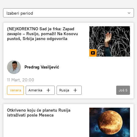
Izaberi period
(NE)KOREKTNO Sad je frka: Zapad
zavapio – Rusijo, pomaži! Na Kosovu
pustoš, Srbija jasno odgovorila
Predrag Vasiljević
11 Mart, 20:00
Venera
Amerika
Rusija
Još
5
Kosovo i Metohija (KiM)
Evropska unija (EU)
EKSPO 2027
Folksvagen
Otkriveno koju će planetu Rusija
istraživati posle Meseca
(NE)KOREKTNO