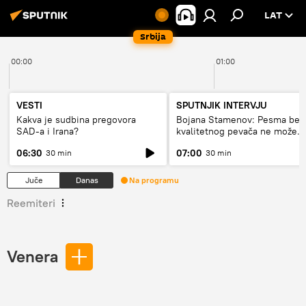
LAT
Srbija
00:00
01:00
VESTI
SPUTNJIK INTERVJU
Kakva je sudbina pregovora
Bojana Stamenov: Pesma bez
SAD-a i Irana?
kvalitetnog pevača ne može
dugo da živi
06:30
07:00
30 min
30 min
Juče
Danas
Na programu
Reemiteri
Venera