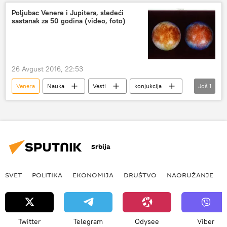
Poljubac Venere i Jupitera, sledeći
sastanak za 50 godina (video, foto)
26 Avgust 2016, 22:53
Venera
Nauka
Vesti
konjukcija
Još
1
Jupiter
Srbija
SVET
POLITIKA
EKONOMIJA
DRUŠTVO
NAORUŽANJE
Twitter
Telegram
Odysee
Viber