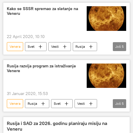
Mars
Jupiter
Kako se SSSR spremao za sletanje na
Veneru
22 April 2020, 10:10
Venera
Svet
Vesti
Rusija
Još
5
Nauka
planeta
sletanje
let
Društvo
Rusija razvija program za istraživanje
Venere
31 Januar 2020, 15:53
Venera
Rusija
Svet
Vesti
Još
5
misija Venera D
Dmitrij Rogozin
Svemir
misija
Amerika
Rusija i SAD za 2026. godinu planiraju misiju na
Veneru