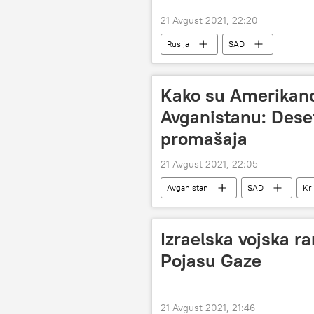
21 Avgust 2021, 22:20
Rusija
SAD
Kako su Amerikanci
Avganistanu: Deset 
promašaja
21 Avgust 2021, 22:05
Avganistan
SAD
Kr
Izraelska vojska ra
Pojasu Gaze
21 Avgust 2021, 21:46