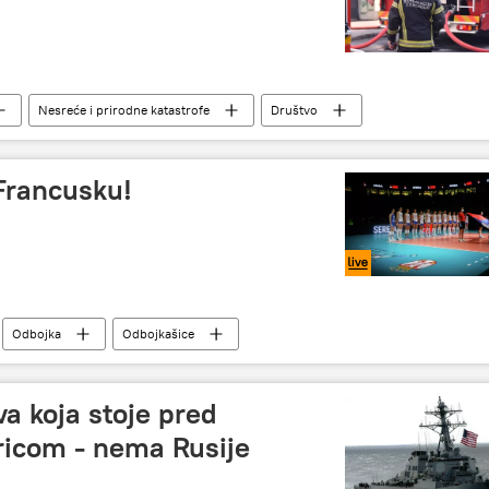
Nesreće i prirodne katastrofe
Društvo
 Francusku!
Odbojka
Odbojkašice
Evropsko prvenstvo u odbojci za žene 2021
va koja stoje pred
icom - nema Rusije