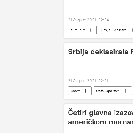
21 Avgust 2021, 22:24
auto-put
Srbija – društvo
Srbija deklasirala
21 Avgust 2021, 22:21
Sport
Ostali sportovi
Evropsko prvenstvo u odbojci
Četiri glavna izazo
američkom mornar