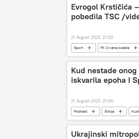
Evrogol Krstičića
pobedila TSC /vid
21 Avgust 2021, 21:02
Sport
FK Crvena zvezda
Kud nestade onog n
iskvarila epoha I S
21 Avgust 2021, 21:00
Podkast
Srbija
Kust
Ukrajinski mitropol