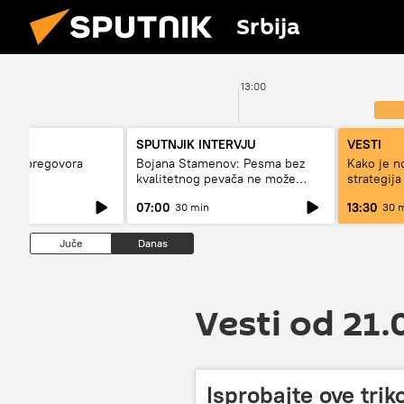
Srbija
13:00
SPUTNJIK INTERVJU
VESTI
bina pregovora
Bojana Stamenov: Pesma bez
Kako je n
a?
kvalitetnog pevača ne može
strategija
dugo da živi
Rusije?
07:00
13:30
30 min
30 
Juče
Danas
Vesti od 21.
Isprobajte ove trik