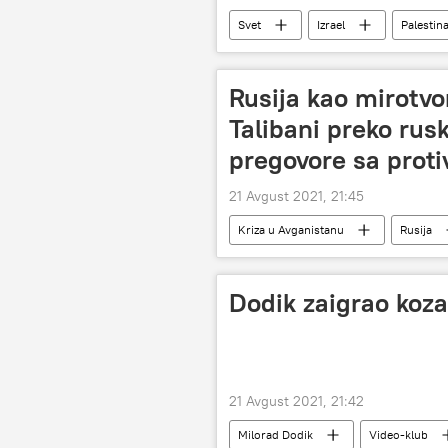
Svet
Izrael
Palestin
Rusija kao mirotvo
Talibani preko ru
pregovore sa prot
21 Avgust 2021, 21:45
Kriza u Avganistanu
Rusija
Dodik zaigrao koza
21 Avgust 2021, 21:42
Milorad Dodik
Video-klub