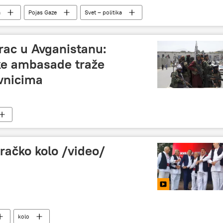
a
Pojas Gaze
Svet – politika
rac u Avganistanu:
ske ambasade traže
ivnicima
račko kolo /video/
kolo