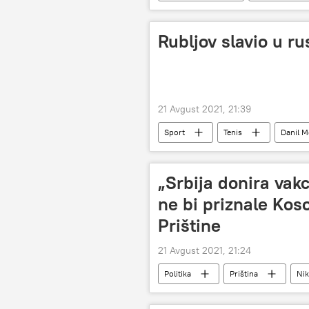
Rubljov slavio u r
21 Avgust 2021, 21:39
Sport
Tenis
Danil 
„Srbija donira vak
ne bi priznale Koso
Prištine
21 Avgust 2021, 21:24
Politika
Priština
Nik
Kosovo i Metohija (KiM)
Vakc