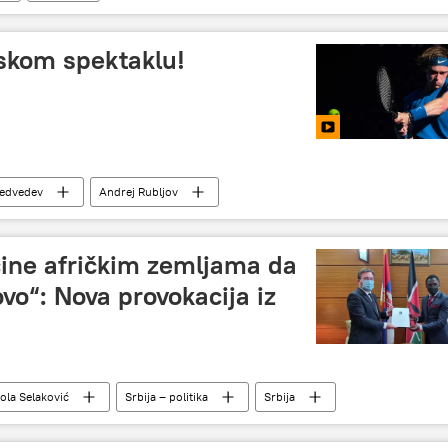
uskom spektaklu!
Medvedev
Andrej Rubljov
cine afričkim zemljama da
vo“: Nova provokacija iz
ola Selaković
Srbija – politika
Srbija
ine