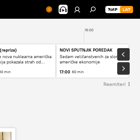
16:00
(repriza)
NOVI SPUTNJIK POREDAK
e nova nuklearna američka
Sedam veličanstvenih za slom
gija pokazala strah od
američke ekonomije
?
17:00
30 min
60 min
Reemiteri