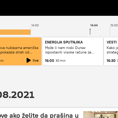
14:00
14:44
15:00
ENERGIJA SPUTNJIKA
VESTI 
ova nuklearna američka
Može li nam niski Dunav
Kako j
 pokazala strah od
ispostaviti visoke račune za
strate
struju, ili restrikcije
Rusije
live
16:00
16:30
min
30 min
08.2021
ove ako želite da prašina u