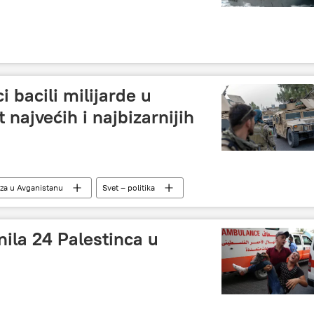
 bacili milijarde u
najvećih i najbizarnijih
iza u Avganistanu
Svet – politika
nila 24 Palestinca u