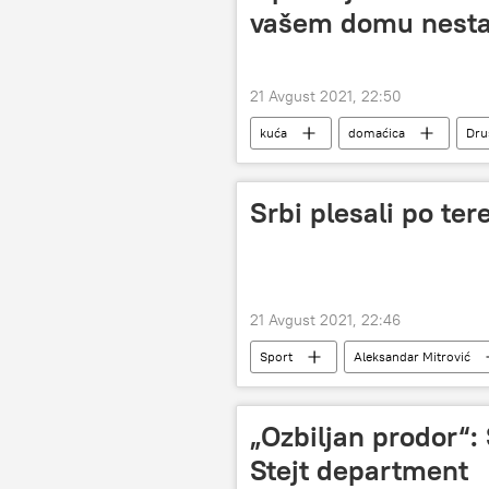
vašem domu nest
21 Avgust 2021, 22:50
kuća
domaćica
Dru
Srbi plesali po te
21 Avgust 2021, 22:46
Sport
Aleksandar Mitrović
Filip Đuričić
„Ozbiljan prodor“:
Stejt department