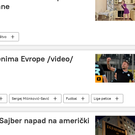
ane
štvo
renima Evrope /video/
Sergej Milinković-Savić
Fudbal
Lige petice
 Sajber napad na američki