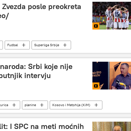
 – Zvezda posle preokreta
eo/
Fudbal
Superliga Srbije
aroda: Srbi koje nije
putnjik intervju
urica
planine
Kosovo i Metohija (KiM)
it: I SPC na meti moćnih