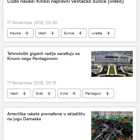
Čudo nauke: Kinezi napravili veštačko Sunce (video)
17 Novembar 2018, 20:30
Nauka
Vesti
Sunce
uređaj
Društvo
Tehnološki giganti radije sarađuju sa
Kinom nego Pentagonom
17 Novembar 2018, 20:15
Vesti
Svet
Kina
Pentagon
Američke rakete pronađene u skladištu
na jugu Damaska