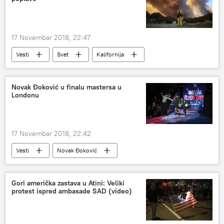
17 Novembar 2018, 22:47
Vesti
Svet
Kalifornija
klizišta
požari
Novak Đoković u finalu mastersa u
Londonu
17 Novembar 2018, 22:42
Vesti
Novak Đoković
Gori američka zastava u Atini: Veliki
protest ispred ambasade SAD (video)