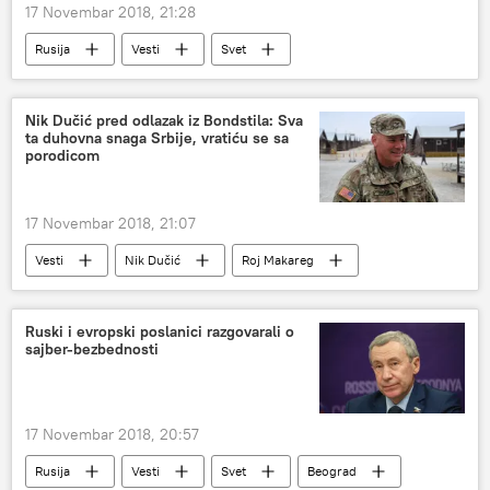
17 Novembar 2018, 21:28
Rusija
Vesti
Svet
Velika Britanija
Tajms
Maša i medved
animirani film
Zapad
Nik Dučić pred odlazak iz Bondstila: Sva
ta duhovna snaga Srbije, vratiću se sa
Kremlj
porodicom
17 Novembar 2018, 21:07
Vesti
Nik Dučić
Roj Makareg
baza
Bondstil
Kosovo i Metohija (KiM)
Ruski i evropski poslanici razgovarali o
sajber-bezbednosti
17 Novembar 2018, 20:57
Rusija
Vesti
Svet
Beograd