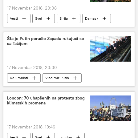
17 Novembar 2018, 20:08
Vesti
Svet
Sirija
Damask
skladište oružja i municije
Šta je Putin poručio Zapadu rukujući se
sa Tačijem
17 Novembar 2018, 20:00
Kolumnisti
Vladimir Putin
Hašim Tači
Zapad
London: 70 uhapšenih na protestu zbog
klimatskih promena
17 Novembar 2018, 19:46
Vesti
Svet
London