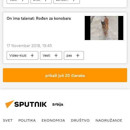
klimatske promene
Evropa
On ima talenat: Rođen za konobara
17 Novembar 2018, 19:45
Video-klub
Vesti
pas
talenat
Video
prikaži još 20 članaka
Srbija
SVET
POLITIKA
EKONOMIJA
DRUŠTVO
NAORUŽANJE