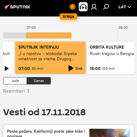
LAT
Srbija
07:00
08:00
SPUTNJIK INTERVJU
ORBITA KULTURE
hodnih
„I u ropstvu – sloboda! Srpska
Ruski tragovi u Beograd
umetnost za vreme Drugog
svetskog rata“
live
07:00
16:00
30 min
120 min
Juče
Danas
Reemiteri
Vesti od 17.11.2018
Posle požara, Kaliforniji prete jake kiše i
poplave