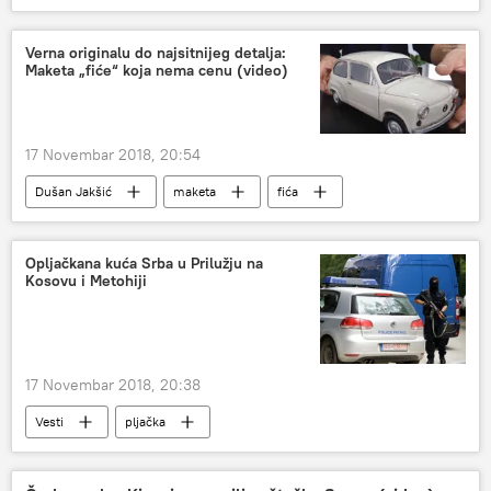
Andrej Klimov
Evropski parlament
Savet federacije
sajber-bezbednost
Verna originalu do najsitnijeg detalja:
Maketa „fiće“ koja nema cenu (video)
Evropa
sajber kriminal
17 Novembar 2018, 20:54
Dušan Jakšić
maketa
fića
Društvo
Opljačkana kuća Srba u Prilužju na
Kosovu i Metohiji
17 Novembar 2018, 20:38
Vesti
pljačka
Kosovo i Metohija (KiM)