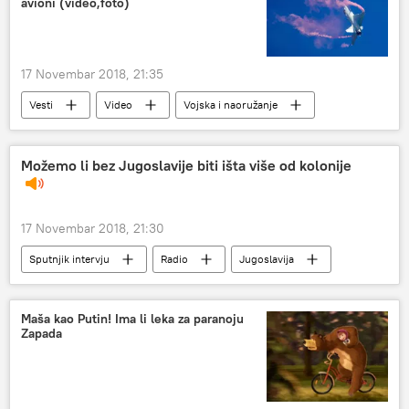
avioni (video,foto)
17 Novembar 2018, 21:35
Vesti
Video
Vojska i naoružanje
Možemo li bez Jugoslavije biti išta više od kolonije
17 Novembar 2018, 21:30
Sputnjik intervju
Radio
Jugoslavija
Muharem Bazdulj
Maša kao Putin! Ima li leka za paranoju
Zapada