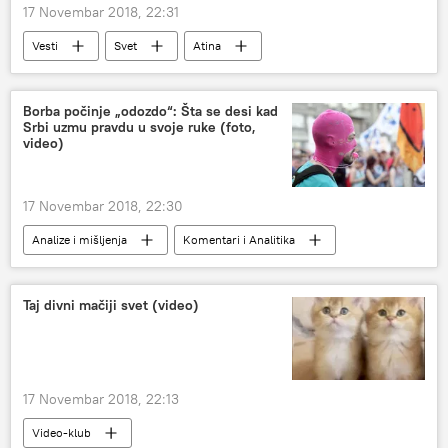
17 Novembar 2018, 22:31
Vesti
Svet
Atina
američka zastava
Region
Borba počinje „odozdo“: Šta se desi kad
Srbi uzmu pravdu u svoje ruke (foto,
video)
17 Novembar 2018, 22:30
Analize i mišljenja
Komentari i Analitika
Srbija
samoorganizovanje građana
Taj divni mačiji svet (video)
17 Novembar 2018, 22:13
Video-klub