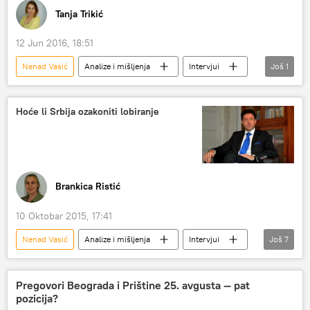
Stejt department
Tanja Trikić
12 Jun 2016, 18:51
Nenad Vasić
Analize i mišljenja
Intervjui
Još
1
Aleksandar Ilić
Hoće li Srbija ozakoniti lobiranje
Brankica Ristić
10 Oktobar 2015, 17:41
Nenad Vasić
Analize i mišljenja
Intervjui
Još
7
Srbija
Amerika
Institut za međunarodnu politiku i privredu
Pregovori Beograda i Prištine 25. avgusta — pat
pozicija?
zakon
lobiranje