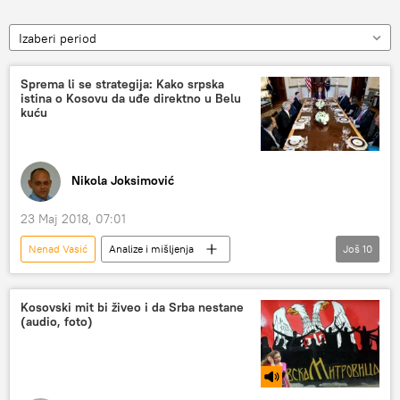
Izaberi period
Sprema li se strategija: Kako srpska
istina o Kosovu da uđe direktno u Belu
kuću
Nikola Joksimović
23 Maj 2018, 07:01
Nenad Vasić
Analize i mišljenja
Još
10
Komentari i Analitika
Srbija
Ivica Dačić
Kosovski mit bi živeo i da Srba nestane
(audio, foto)
izjava Ivice Dačića o potrebi da Srbija ima lobistu u SAD
analiza
korupcija
lobiranje
Kongres SAD
predsednička administracija