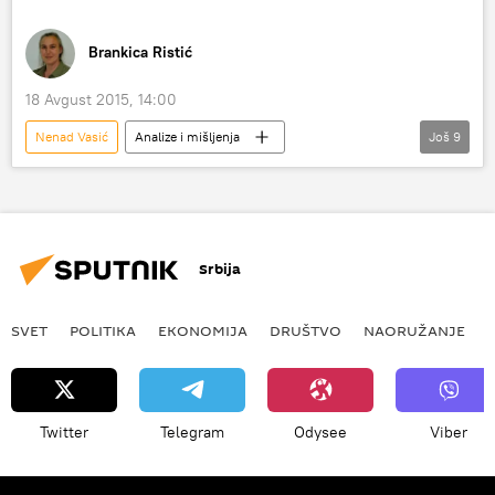
Kosovo i Metohija (KiM)
Evropska unija (EU)
Brankica Ristić
18 Avgust 2015, 14:00
Nenad Vasić
Analize i mišljenja
Još
9
Komentari i Analitika
Srbija
Isa Mustafa
Aleksandar Vučić
Evropska unija (EU)
pregovori
Srbija
Kosovo i Metohija (KiM)
Briselski sporazum
ZSO
SVET
POLITIKA
EKONOMIJA
DRUŠTVO
NAORUŽANJE
Twitter
Telegram
Odysee
Viber