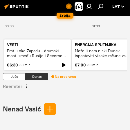
LAT
Srbija
00:00
01:00
VESTI
ENERGIJA SPUTNJIKA
Prst u oko Zapadu - drumski
Može li nam niski Dunav
most između Rusije i Severne
ispostaviti visoke račune za
Koreje
struju, ili restrikcije
06:30
07:00
30 min
30 min
Juče
Danas
Na programu
Reemiteri
Nenad Vasić