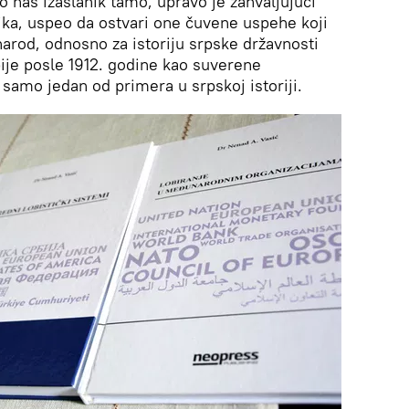
bio naš izaslanik tamo, upravo je zahvaljujući
nika, uspeo da ostvari one čuvene uspehe koji
 narod, odnosno za istoriju srpske državnosti
bije posle 1912. godine kao suverene
 samo jedan od primera u srpskoj istoriji.