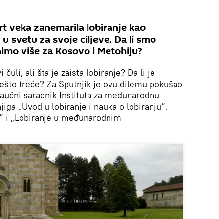
vrt veka zanemarila lobiranje kao
 u svetu za svoje ciljeve. Da li smo
nimo više za Kosovo i Metohiju?
 čuli, ali šta je zaista lobiranje? Da li je
 nešto treće? Za Sputnjik je ovu dilemu pokušao
 naučni saradnik Instituta za međunarodnu
knjiga „Uvod u lobiranje i nauka o lobiranju“,
i“ i „Lobiranje u međunarodnim