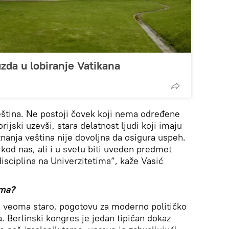
uzda u lobiranje Vatikana
 veština. Ne postoji čovek koji nema određene
orijski uzevši, stara delatnost ljudi koji imaju
nanja veština nije dovoljna da osigura uspeh.
i kod nas, ali i u svetu biti uveden predmet
isciplina na Univerzitetima“, kaže Vasić
ima?
 veoma staro, pogotovu za moderno političko
a. Berlinski kongres je jedan tipičan dokaz