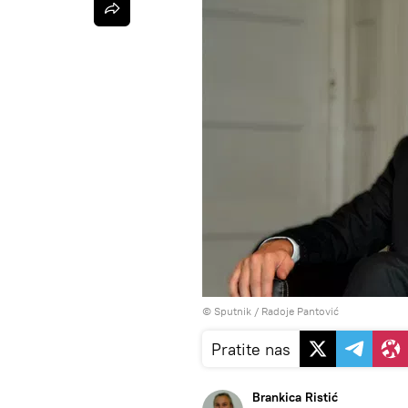
© Sputnik / Radoje Pantović
Pratite nas
Brankica Ristić