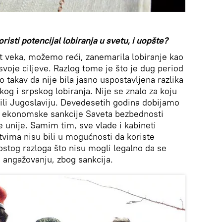
oristi
potencijal lobiranja u svetu, i uopšte?
rt veka, možemo reći, zanemarila lobiranje kao
svoje ciljeve. Razlog tome je što je dug period
 takav da nije bila jasno uspostavljena razlika
g i srpskog lobiranja. Nije se znalo za koju
 ili Jugoslaviju. Devedesetih godina dobijamo
ate ekonomske sankcije Saveta bezbednosti
e unije. Samim tim, sve vlade i kabineti
vima nisu bili u mogućnosti da koriste
rostog razloga što nisu mogli legalno da se
 angažovanju, zbog sankcija.