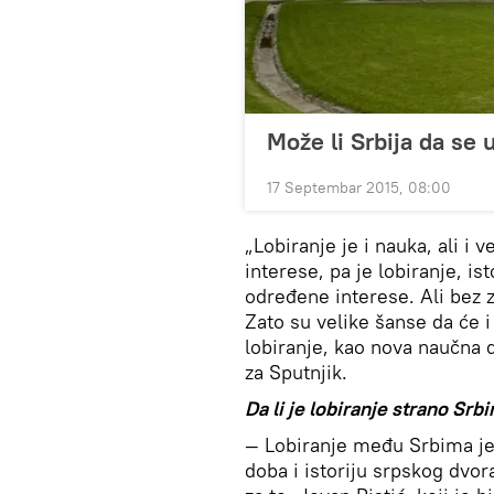
Može li Srbija da se 
17 Septembar 2015, 08:00
„Lobiranje je i nauka, ali i
interese, pa je lobiranje, ist
određene interese. Ali bez z
Zato su velike šanse da će 
lobiranje, kao nova naučna d
za Sputnjik.
Da li je lobiranje strano Srb
— Lobiranje među Srbima je
doba i istoriju srpskog dvor