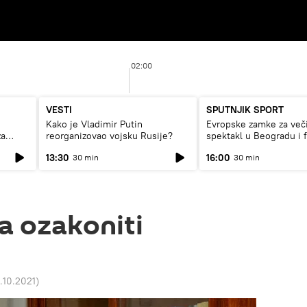
02:00
VESTI
SPUTNJIK SPORT
Kako je Vladimir Putin
Evropske zamke za več
za
reorganizovao vojsku Rusije?
spektakl u Beogradu i 
rat
13:30
16:00
30 min
30 min
ija ozakoniti
1.10.2021
)