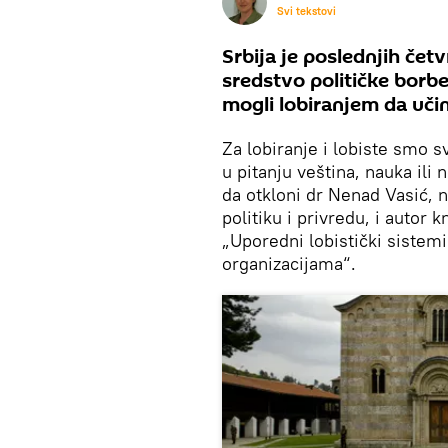
Svi tekstovi
Srbija je poslednjih čet
sredstvo političke borbe
mogli lobiranjem da uči
Za lobiranje i lobiste smo svi
u pitanju veština, nauka ili
da otkloni dr Nenad Vasić,
politiku i privredu, i autor 
„Uporedni lobistički sistem
organizacijama“.