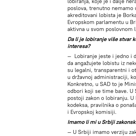
lobiranja, koje je i dalje n
poslova, trenutno nemamo u
akreditovani lobista je Bork
Evropskom parlamentu u Bri
aktivna u svom poslovnom l
Da li je lobiranje više stvar 
interesa?
—
Lobiranje jeste i jedno i
da angažujete lobistu iz neke
su legalni, transparentni i
u državnoj administraciji, k
Konkretno, u SAD to je Mini
odbori koji se time bave. U
postoji zakon o lobiranju. 
kodeksa, pravilnika o ponaš
i Evropskoj komisiji.
Imamo li mi u Srbiji zakonsk
— U Srbiji imamo verziju zak