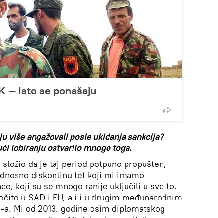
K — isto se ponašaju
nju
više
angažovali posle ukidanja sankcija?
ći lobiranju
ostvarilo mnogo toga.
 složio da je taj period potpuno propušten,
 odnosno diskontinuitet koji mi imamo
, koji su se mnogo ranije uključili u sve to.
ročito u SAD i EU, ali i u drugim međunarodnim
-a. Mi od 2013. godine osim diplomatskog