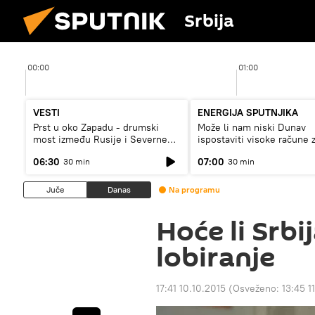
Srbija
00:00
01:00
VESTI
ENERGIJA SPUTNJIKA
Prst u oko Zapadu - drumski
Može li nam niski Dunav
most između Rusije i Severne
ispostaviti visoke račune 
Koreje
struju, ili restrikcije
06:30
07:00
30 min
30 min
Juče
Danas
Na programu
Hoće li Srb
lobiranje
17:41 10.10.2015
(Osveženo:
13:45 1