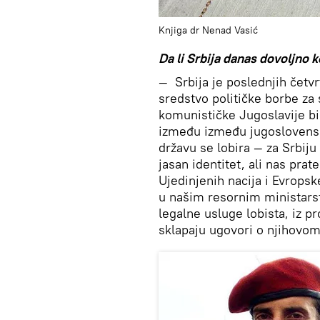
Knjiga dr Nenad Vasić
Da li Srbija danas
dovoljno
k
—
Srbija je poslednjih četv
sredstvo političke borbe za 
komunističke Jugoslavije bio
između između jugoslovensko
državu se lobira — za Srbiju
jasan identitet, ali nas pr
Ujedinjenih nacija i Evropsk
u našim resornim ministarst
legalne usluge lobista, iz p
sklapaju ugovori o njihovom