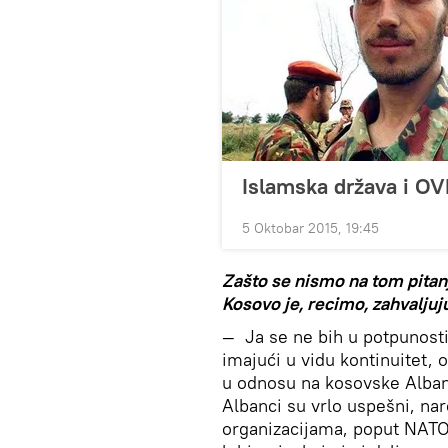
Islamska država i OV
5 Oktobar 2015, 19:45
Zašto se nismo na tom pita
Kosovo je, recimo,
zahvaljuju
—
Ja se ne bih u potpunosti
imajući u vidu kontinuitet,
u odnosu na kosovske Albance
Albanci su vrlo uspešni, na
organizacijama, poput NATO