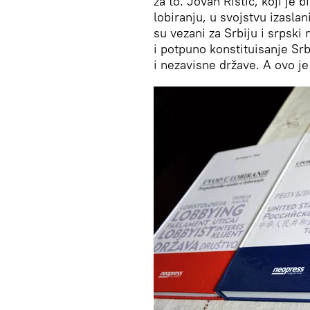
za to. Jovan Ristić, koji je 
lobiranju, u svojstvu izasla
su vezani za Srbiju i srpski
i potpuno konstituisanje Sr
i nezavisne države. A ovo je