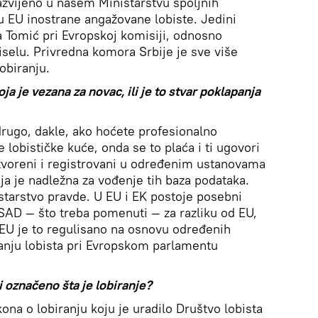
erazvijeno u našem Ministarstvu spoljnih
 EU inostrane angažovane lobiste. Jedini
a Tomić pri Evropskoj komisiji, odnosno
selu. Privredna komora Srbije je sve više
obiranju.
koja je vezana za novac, ili je to stvar poklapanja
 drugo, dakle, ako hoćete profesionalno
 lobističke kuće, onda se to plaća i ti ugovori
 otvoreni i registrovani u određenim ustanovama
oja je nadležna za vođenje tih baza podataka.
starstvo pravde. U EU i EK postoje posebni
 SAD — što treba pomenuti — za razliku od EU,
U EU je to regulisano na osnovu određenih
anju lobista pri Evropskom parlamentu
i označeno šta je lobiranje?
ona o lobiranju koju je uradilo Društvo lobista