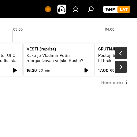
03:00
04:00
VESTI (repriza)
SPUTNJIK INTERVJ
ite, UFC
Kako je Vladimir Putin
Postoji li recept za
fudbalski
reorganizovao vojsku Rusije?
ili brak
16:30
17:00
30 min
60 min
Reemiteri