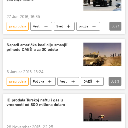
27 Jun 2016, 16:35
preprodaja
Vesti
Svet
oružje
Još
1
Jordan
Napadi američke koalicije smanjili
prihode DAEŠ-a za 30 odsto
6 Januar 2016, 18:24
preprodaja
Politika
Vesti
DAEŠ
Još
3
prihodi
međunarodna koalicija
nafta
ID prodala Turskoj naftu i gas u
vrednosti od 800 miliona dolara
28 Novembar 2015, 22:25