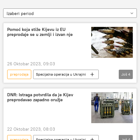
Izaberi period
Pomoć koja stiže Kijevu iz EU
preprodaje se u zemlji i izvan nje
26 Oktobar 2023, 09:03
preprodaja
Specijalna operacija u Ukrajini
Još
4
Specijalna vojna operacija u Ukrajini – vesti
pomoć
oružje
Ukrajina
DNR: Istraga potvrdila da je Kijev
preprodavao zapadno oružje
22 Oktobar 2023, 08:03
preprodaja
Specijalna operacija u Ukrajini
Još
4