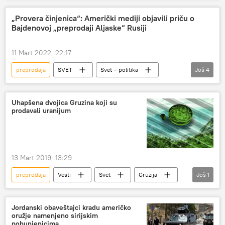
vojna tehnika
Ukrajina
oružje
„Provera činjenica“: Američki mediji objavili priču o
Bajdenovoj „preprodaji Aljaske“ Rusiji
11 Mart 2022, 22:17
preprodaja
SVET
Svet – politika
Još
4
SAD
Džozef Bajden
Aljaska
Rusija
Uhapšena dvojica Gruzina koji su
prodavali uranijum
13 Mart 2019, 13:29
preprodaja
Vesti
Svet
Gruzija
Još
1
uranijum
Jordanski obaveštajci kradu američko
oružje namenjeno sirijskim
pobunjenicima