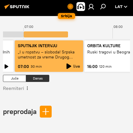
LAT
Srbija
07:00
08:00
SPUTNJIK INTERVJU
ORBITA KULTURE
hodnih
„I u ropstvu – sloboda! Srpska
Ruski tragovi u Beograd
umetnost za vreme Drugog
svetskog rata“
live
07:00
16:00
30 min
120 min
Juče
Danas
Reemiteri
preprodaja