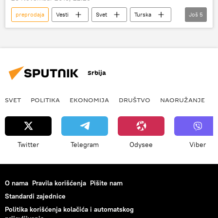
preprodaja
Vesti
Svet
Turska
Još
5
Irak
Islamska država
Gas
crno tržište
nafta
Srbija
SVET
POLITIKA
EKONOMIJA
DRUŠTVO
NAORUŽANJE
Twitter
Telegram
Odysee
Viber
O nama
Pravila korišćenja
Pišite nam
Standardi zajednice
Politika korišćenja kolačića i automatskog