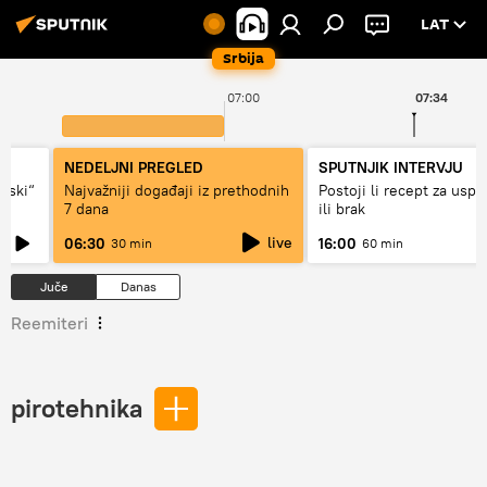
LAT
Srbija
07:00
07:34
NEDELJNI PREGLED
SPUTNJIK INTERVJU
ovski“
Najvažniji događaji iz prethodnih
Postoji li recept za usp
7 dana
ili brak
live
06:30
16:00
30 min
60 min
Juče
Danas
Reemiteri
pirotehnika