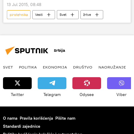
13 Jul 2015, 08:48
pirotehnika
Vesti
Svet
žrtve
Srbija
SVET
POLITIKA
EKONOMIJA
DRUŠTVO
NAORUŽANJE
Twitter
Telegram
Odysee
Viber
O nama
Pravila korišćenja
Pišite nam
Standardi zajednice