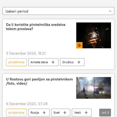
Izaberi period
Da li koristite pirotehnička sredstva
tokom proslava?
3 Decembar 2024, 18:21
pirotehnika
Anketa dana
Društvo
U Rostovu gori paviljon sa pirotehnikom
/foto, video/
6 Decembar 2020, 07:28
pirotehnika
Rusija
Svet
Vesti
Još
3