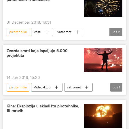
31 Decembar 2018, 19:51
pirotehnika
Vesti
vatromet
Još
2
Rumunija
Društvo
Zvezda smrti koja ispaljuje 5.000
projektila
14 Jun 2016, 15:20
pirotehnika
Video-klub
vatromet
Još
1
zvezda smrti
Kina: Eksplozija u skladištu pirotehnike,
15 mrtvih