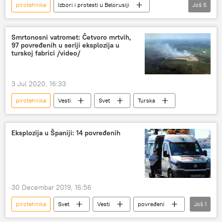
pirotehnika
Izbori i protesti u Belorusiji
Još
5
Svet
Vesti
Belorusija
protesti
predsednički izbori
Evropa
Smrtonosni vatromet: Četvoro mrtvih,
97 povređenih u seriji eksplozija u
turskoj fabrici /video/
3 Jul 2020, 16:33
pirotehnika
Vesti
Svet
Turska
Eksplozija u Španiji: 14 povređenih
30 Decembar 2019, 16:56
pirotehnika
Svet
Vesti
povređeni
Još
1
Evropa