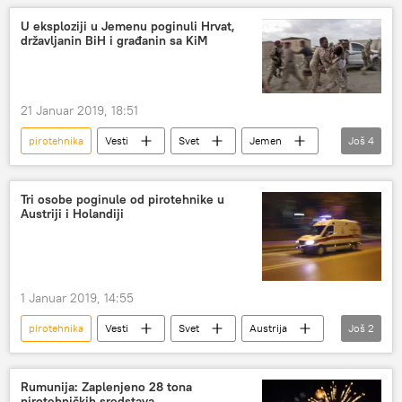
U eksploziji u Jemenu poginuli Hrvat,
državljanin BiH i građanin sa KiM
21 Januar 2019, 18:51
pirotehnika
Vesti
Svet
Jemen
Još
4
Bosna i Hercegovina (BiH)
Hrvatska
Region
Kosovo i Metohija (KiM)
Tri osobe poginule od pirotehnike u
Austriji i Holandiji
1 Januar 2019, 14:55
pirotehnika
Vesti
Svet
Austrija
Još
2
Holandija (država)
Evropa
Rumunija: Zaplenjeno 28 tona
pirotehničkih sredstava