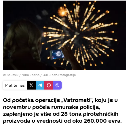
© Sputnik / Nina Zotina
/
Uđi u bazu fotografija
Pratite nas
Od početka operacije „Vatrometi“, koju je u
novembru počela rumunska policija,
zaplenjeno je više od 28 tona pirotehničkih
proizvoda u vrednosti od oko 260.000 evra.