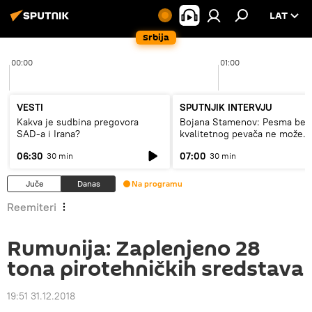
LAT
Srbija
00:00
01:00
VESTI
SPUTNJIK INTERVJU
Kakva je sudbina pregovora
Bojana Stamenov: Pesma bez
SAD-a i Irana?
kvalitetnog pevača ne može
dugo da živi
06:30
07:00
30 min
30 min
Juče
Danas
Na programu
Reemiteri
Rumunija: Zaplenjeno 28
tona pirotehničkih sredstava
19:51 31.12.2018