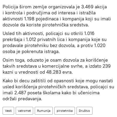
Policija širom zemlje organizovala je 3.469 akcija
i kontrola i područjima od interesa i istražila
aktivnosti 1.198 pojedinaca i kompanija koji su imali
dozvole da koriste pirotehnička sredstva.
Usled tih aktivnosti, policajci su otkrili 1.016
prekršaja i 1.012 privatnih lica i kompanija koje su
prodavale pirotehniku bez dozvola, a protiv 1.020
osoba je pokrenuta istraga.
Osim toga, oduzeto je osam dozvola za korišćenje
takvih sredstava u komercijalne svrhe, a izdato 239
kazni u vrednosti od 48.283 evra.
Kako bi decu zaštitili od opasnosti koje mogu nastati
usled korišćenja pirotehničkih sredstava, policajci su
imali 2.487 poseta školama kako bi učenicima
održali predavanja.
Vesti
vatromet
Rumunija
pirotehnika
Društvo