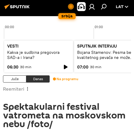
LAT
Srbija
00:00
01:00
VESTI
SPUTNJIK INTERVJU
Kakva je sudbina pregovora
Bojana Stamenov: Pesma bez
SAD-a i Irana?
kvalitetnog pevača ne može
dugo da živi
06:30
07:00
30 min
30 min
Juče
Danas
Na programu
Reemiteri
Spektakularni festival
vatrometa na moskovskom
nebu /foto/