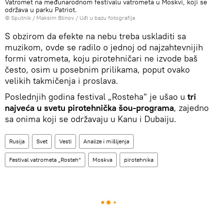
Vatromet na međunarodnom festivalu vatrometa u Moskvi, koji se
održava u parku Patriot.
© Sputnik / Maksim Blinov
/
Uđi u bazu fotografija
S obzirom da efekte na nebu treba uskladiti sa
muzikom, ovde se radilo o jednoj od najzahtevnijih
formi vatrometa, koju pirotehničari ne izvode baš
često, osim u posebnim prilikama, poput ovako
velikih takmičenja i proslava.
Poslednjih godina festival „Rosteha“ je ušao u
tri
najveća u svetu pirotehnička šou-programa
, zajedno
sa onima koji se održavaju u Kanu i Dubaiju.
Rusija
Svet
Vesti
Analize i mišljenja
Festival vatrometa „Rosteh“
Moskva
pirotehnika