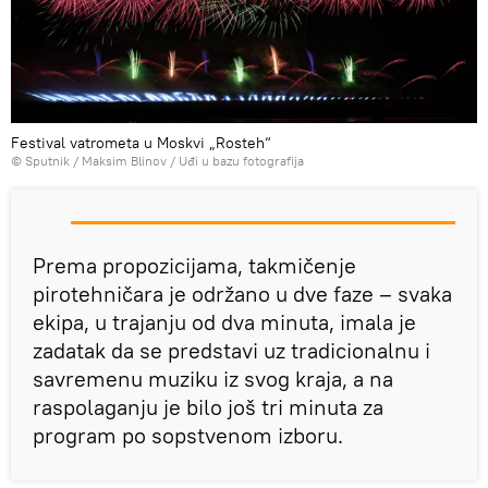
Festival vatrometa u Moskvi „Rosteh“
© Sputnik / Maksim Blinov
/
Uđi u bazu fotografija
Prema propozicijama, takmičenje
pirotehničara je održano u dve faze – svaka
ekipa, u trajanju od dva minuta, imala je
zadatak da se predstavi uz tradicionalnu i
savremenu muziku iz svog kraja, a na
raspolaganju je bilo još tri minuta za
program po sopstvenom izboru.