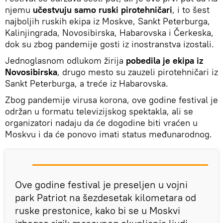
njemu
učestvuju samo ruski pirotehničari
, i to šest
najboljih ruskih ekipa iz Moskve, Sankt Peterburga,
Kalinjingrada, Novosibirska, Habarovska i Čerkeska,
dok su zbog pandemije gosti iz inostranstva izostali.
Jednoglasnom odlukom žirija
pobedila je ekipa iz
Novosibirska
, drugo mesto su zauzeli pirotehničari iz
Sankt Peterburga, a treće iz Habarovska.
Zbog pandemije virusa korona, ove godine festival je
održan u formatu televizijskog spektakla, ali se
organizatori nadaju da će dogodine biti vraćen u
Moskvu i da će ponovo imati status međunarodnog.
Ove godine festival je preseljen u vojni
park Patriot na šezdesetak kilometara od
ruske prestonice, kako bi se u Moskvi