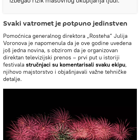
izbegao rizik masovnog okupljanja ljudi.
Svaki vatromet je potpuno jedinstven
Pomoćnica generalnog direktora „Rosteha“ Julija
Voronova je napomenula da je ove godine uvedena
još jedna novina, s obzirom da je organizovan
direktan televizijski prenos – prvi put u istoriji
festivala
stručnjaci su komentarisali svaku ekipu
,
njihovo majstorstvo i objašnjavali važne tehničke
detalje.