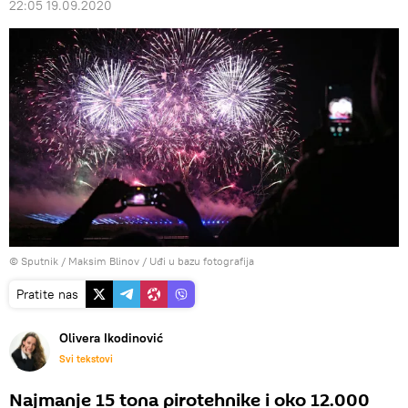
22:05 19.09.2020
© Sputnik / Maksim Blinov
/
Uđi u bazu fotografija
Pratite nas
Olivera Ikodinović
Svi tekstovi
Najmanje 15 tona pirotehnike i oko 12.000