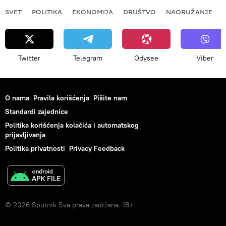
SVET
POLITIKA
EKONOMIJA
DRUŠTVO
NAORUŽANJE
Twitter
Telegram
Odysee
Viber
O nama
Pravila korišćenja
Pišite nam
Standardi zajednice
Politika korišćenja kolačića i automatskog
prijavljivanja
Politika privatnosti
Privacy Feedback
© 2026 Sputnik Sva prava zadržana. 18+