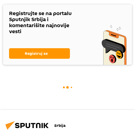
Registrujte se na portalu
Sputnjik Srbija i
komentarišite najnovije
vesti
Registruj se
Srbija