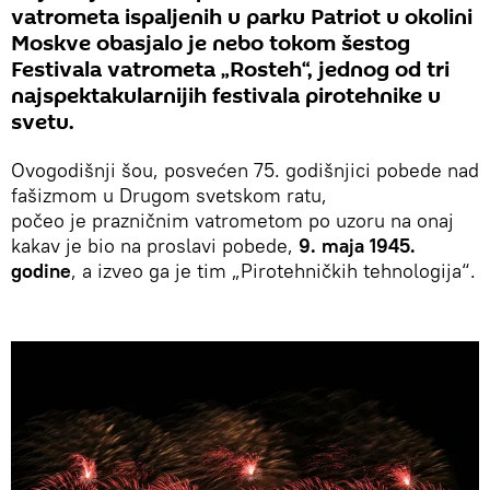
vatrometa ispaljenih u parku Patriot u okolini
Moskve obasjalo je nebo tokom šestog
Festivala vatrometa „Rosteh“, jednog od tri
najspektakularnijih festivala pirotehnike u
svetu.
Ovogodišnji šou, posvećen 75. godišnjici pobede nad
fašizmom u Drugom svetskom ratu,
počeo je prazničnim vatrometom po uzoru na onaj
kakav je bio na proslavi pobede,
9. maja 1945.
godine
, a izveo ga je tim „Pirotehničkih tehnologija“.