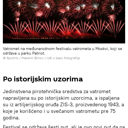
Vatromet na međunarodnom festivalu vatrometa u Moskvi, koji se
održava u parku Patriot.
© Sputnik / Maksim Blinov
/
Uđi u bazu fotografija
Po istorijskim uzorima
Jedinstvena pirotehnička sredstva za vatromet
napravljena su po istorijskim uzorcima, a ispaljena
su iz artiljerijskog oruđa ZIS-3, proizvedenog 1943, a
koje je korišćeno i u svečanom vatrometu pre 75
godina.
Festival se održava šesti put, ali je ovo prvi put da na