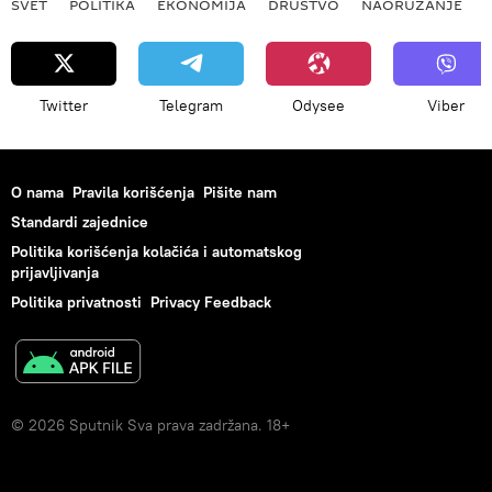
SVET
POLITIKA
EKONOMIJA
DRUŠTVO
NAORUŽANJE
Twitter
Telegram
Odysee
Viber
O nama
Pravila korišćenja
Pišite nam
Standardi zajednice
Politika korišćenja kolačića i automatskog
prijavljivanja
Politika privatnosti
Privacy Feedback
© 2026 Sputnik Sva prava zadržana. 18+