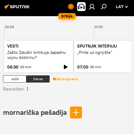
LAT
Srbija
00:00
01:00
VESTI
SPUTNJIK INTERVJU
Zašto Zalužni kritikuje zapadnu
„Priče uz ognjište“
vojnu doktrinu?
06:30
07:00
30 min
30 min
Juče
Danas
Na programu
Reemiteri
mornarička pešadija