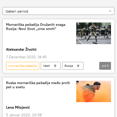
Izaberi period
Mornarička pešadija Oružanih snaga
Rusije: Novi život „crne smrti“
Aleksandar Životić
7 Decembar 2020, 18:45
mornarička pešadija
Vesti
Rusija
Još
5
Svet
Analize i mišljenja
Oružane snage RF
Baltička flota
Ruska mornarička pešadija među prvih
pet u svetu
Vojska i naoružanje
Lena Milojević
5 Januar 2020, 20:58