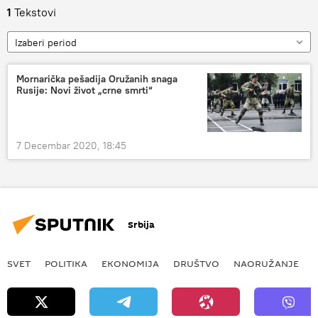
1
Tekstovi
Izaberi period
Mornarička pešadija Oružanih snaga
Rusije: Novi život „crne smrti“
7 Decembar 2020, 18:45
Srbija
SVET
POLITIKA
EKONOMIJA
DRUŠTVO
NAORUŽANJE