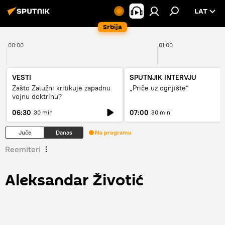
LAT
Srbija
00:00
01:00
VESTI
SPUTNJIK INTERVJU
Zašto Zalužni kritikuje zapadnu
„Priče uz ognjište“
vojnu doktrinu?
06:30
07:00
30 min
30 min
Juče
Danas
Na programu
Reemiteri
Aleksandar Životić